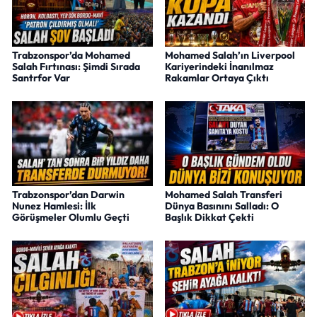
Trabzonspor’da Mohamed
Mohamed Salah’ın Liverpool
Salah Fırtınası: Şimdi Sırada
Kariyerindeki İnanılmaz
Santrfor Var
Rakamlar Ortaya Çıktı
Trabzonspor’dan Darwin
Mohamed Salah Transferi
Nunez Hamlesi: İlk
Dünya Basınını Salladı: O
Görüşmeler Olumlu Geçti
Başlık Dikkat Çekti