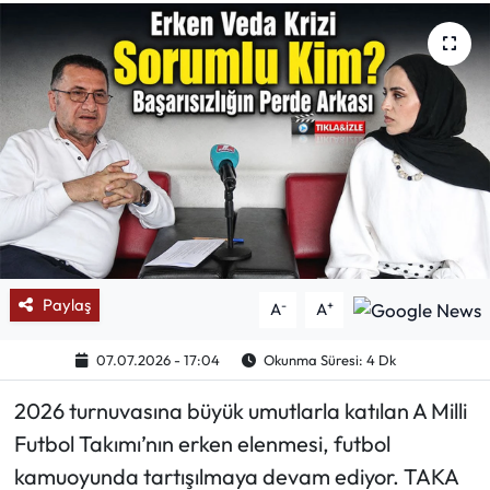
Mektup Galeri
Röportaj
Manşet
Köşe Yazıları
Karikatür Galeri
Paylaş
-
+
A
A
BIK
07.07.2026 - 17:04
Okunma Süresi: 4 Dk
ASTROLOJİ
2026 turnuvasına büyük umutlarla katılan A Milli
Spor Yazıları
Futbol Takımı’nın erken elenmesi, futbol
kamuoyunda tartışılmaya devam ediyor. TAKA
Mektup Galeri