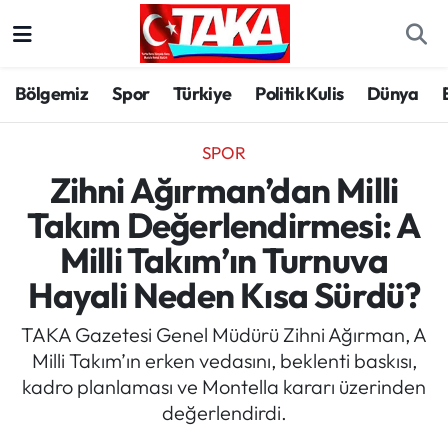
Bölgemiz
Trabzon Nöbetçi Eczaneler
Bölgemiz
Spor
Türkiye
Politik Kulis
Dünya
Spor
Trabzon Hava Durumu
SPOR
Türkiye
Trabzon Trafik Yoğunluk Haritası
Zihni Ağırman’dan Milli
Takım Değerlendirmesi: A
Kültür/Sanat
Süper Lig Puan Durumu ve Fikstür
Milli Takım’ın Turnuva
Politika
Tüm Manşetler
Hayali Neden Kısa Sürdü?
Politik Kulis
Son Dakika Haberleri
TAKA Gazetesi Genel Müdürü Zihni Ağırman, A
Milli Takım’ın erken vedasını, beklenti baskısı,
Dünya
Haber Arşivi
kadro planlaması ve Montella kararı üzerinden
değerlendirdi.
Magazin