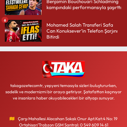
Benjamin Bouchouari Schladming
kampındaki performansıyla şaşırttı
6
Mohamed Salah Transferi Safa
Can Konuksever’in Telefon Şarjını
Bitirdi
takagazetecomtr, yepyeni temasıyla sizleri buluştururken,
sadelik ve modernizmi bir araya getiriyor. Şatafattan kaçınıyor
ve insanlara haber okuyabilecekleri bir altyapı sunuyor.
Çarşı Mahallesi Alacahan Sokak Onur Apt.Kat:4 No: 19
Ortahisar/Trabzon GSM Santral: 0 549 609 14 61