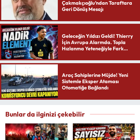
Çakmakçıoğlu’ndan Taraftara
Geri Dönüş Mesajı
Geleceğin Yıldızı Geldi! Thierry
İçin Avrupa Alarmda. Topla
Hızlanma Yeteneğiyle Fark
Yaratıyor
Araç Sahiplerine Müjde! Yeni
Sistemle Eksper Ataması
Otomatiğe Bağlandı
Bunlar da ilginizi çekebilir