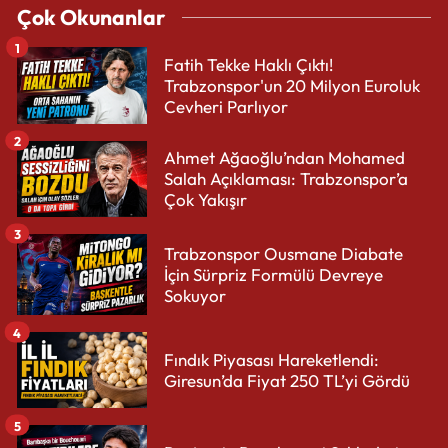
Çok Okunanlar
1
Fatih Tekke Haklı Çıktı!
Trabzonspor'un 20 Milyon Euroluk
Cevheri Parlıyor
2
Ahmet Ağaoğlu’ndan Mohamed
Salah Açıklaması: Trabzonspor’a
Çok Yakışır
3
Trabzonspor Ousmane Diabate
İçin Sürpriz Formülü Devreye
Sokuyor
4
Fındık Piyasası Hareketlendi:
Giresun’da Fiyat 250 TL’yi Gördü
5