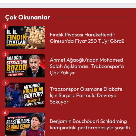
Çok Okunanlar
1
Fındık Piyasası Hareketlendi:
Giresun’da Fiyat 250 TL’yi Gördü
2
Ahmet Ağaoğlu’ndan Mohamed
Salah Açıklaması: Trabzonspor’a
Çok Yakışır
3
Trabzonspor Ousmane Diabate
İçin Sürpriz Formülü Devreye
Sokuyor
4
Benjamin Bouchouari Schladming
kampındaki performansıyla şaşırttı