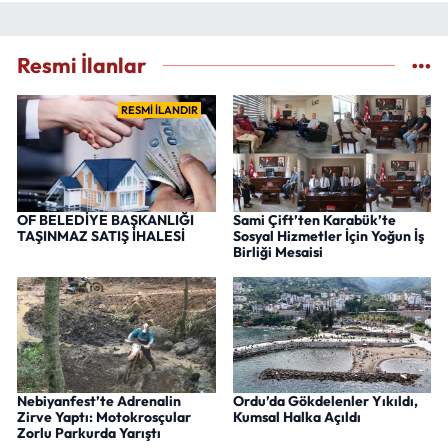
Resmi İlanlar
RESMİ İLANDIR
OF BELEDİYE BAŞKANLIĞI
Sami Çift’ten Karabük’te
TAŞINMAZ SATIŞ İHALESİ
Sosyal Hizmetler İçin Yoğun İş
Birliği Mesaisi
Nebiyanfest’te Adrenalin
Ordu’da Gökdelenler Yıkıldı,
Zirve Yaptı: Motokrosçular
Kumsal Halka Açıldı
Zorlu Parkurda Yarıştı