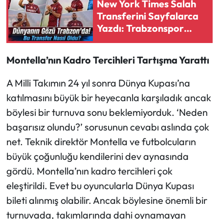
New York Times Salah
Transferini Sayfalarca
Ekonomi
Yazdı: Trabzonspor
Dünyayı Şaşırttı
Sağlık
Montella’nın Kadro Tercihleri Tartışma Yarattı
Turizm
A Milli Takımın 24 yıl sonra Dünya Kupası’na
katılmasını büyük bir heyecanla karşıladık ancak
Teknoloji
böylesi bir turnuva sonu beklemiyorduk. ‘Neden
başarısız olundu?’ sorusunun cevabı aslında çok
net. Teknik direktör Montella ve futbolcuların
büyük çoğunluğu kendilerini dev aynasında
gördü. Montella’nın kadro tercihleri çok
eleştirildi. Evet bu oyuncularla Dünya Kupası
bileti alınmış olabilir. Ancak böylesine önemli bir
turnuvada, takımlarında dahi oynamayan