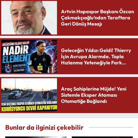
Artvin Hopaspor Başkanı Özcan
Çakmakçıoğlu’ndan Taraftara
Geri Dönüş Mesajı
Geleceğin Yıldızı Geldi! Thierry
İçin Avrupa Alarmda. Topla
Hızlanma Yeteneğiyle Fark
Yaratıyor
Araç Sahiplerine Müjde! Yeni
Sistemle Eksper Ataması
Otomatiğe Bağlandı
Bunlar da ilginizi çekebilir