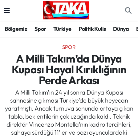
Bölgemiz
Trabzon Nöbetçi Eczaneler
Bölgemiz
Spor
Türkiye
Politik Kulis
Dünya
Spor
Trabzon Hava Durumu
SPOR
Türkiye
Trabzon Trafik Yoğunluk Haritası
A Milli Takım’da Dünya
Kupası Hayal Kırıklığının
Kültür/Sanat
Süper Lig Puan Durumu ve Fikstür
Perde Arkası
Politika
Tüm Manşetler
A Milli Takım’ın 24 yıl sonra Dünya Kupası
sahnesine çıkması Türkiye’de büyük heyecan
Politik Kulis
Son Dakika Haberleri
yaratmıştı. Ancak turnuva sonunda ortaya çıkan
tablo, beklentilerin çok uzağında kaldı. Teknik
Dünya
Haber Arşivi
direktör Vincenzo Montella’nın kadro tercihleri,
sahaya sürdüğü 11’ler ve bazı oyunculardaki
Magazin