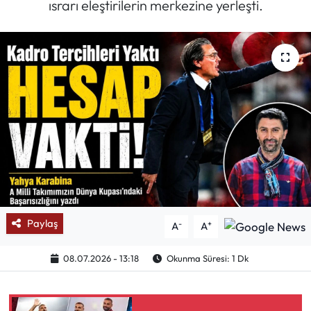
ısrarı eleştirilerin merkezine yerleşti.
Mektup Galeri
Röportaj
Manşet
Köşe Yazıları
Karikatür Galeri
BIK
Paylaş
-
+
A
A
ASTROLOJİ
08.07.2026 - 13:18
Okunma Süresi: 1 Dk
Spor Yazıları
Mektup Galeri