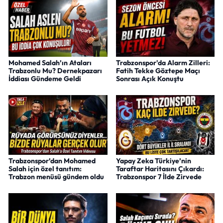
Mohamed Salah’ın Ataları
Trabzonspor'da Alarm Zilleri:
Trabzonlu Mu? Dernekpazarı
Fatih Tekke Göztepe Maçı
İddiası Gündeme Geldi
Sonrası Açık Konuştu
Trabzonspor’dan Mohamed
Yapay Zeka Türkiye’nin
Salah için özel tanıtım:
Taraftar Haritasını Çıkardı:
Trabzon menüsü gündem oldu
Trabzonspor 7 İlde Zirvede