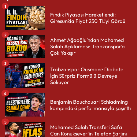
1
Fındık Piyasası Hareketlendi:
Giresun’da Fiyat 250 TL’yi Gördü
2
Ahmet Ağaoğlu’ndan Mohamed
Salah Açıklaması: Trabzonspor’a
Çok Yakışır
3
Trabzonspor Ousmane Diabate
İçin Sürpriz Formülü Devreye
Sokuyor
4
Benjamin Bouchouari Schladming
kampındaki performansıyla şaşırttı
5
Mohamed Salah Transferi Safa
Can Konuksever’in Telefon Şarjını