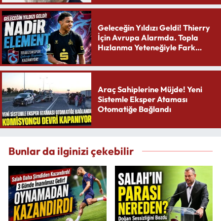
Geleceğin Yıldızı Geldi! Thierry
İçin Avrupa Alarmda. Topla
Hızlanma Yeteneğiyle Fark
Yaratıyor
Araç Sahiplerine Müjde! Yeni
Sistemle Eksper Ataması
Otomatiğe Bağlandı
Bunlar da ilginizi çekebilir