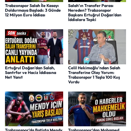
Trabzonspor Salah İle Kasayı
Salah’ın Transfer Parası
Doldurmaya Başladı: 3 Günde
Nereden? Trabzonspor
12 Milyon Euro İddiası
Başkanı Ertuğrul Doğan’dan
İddialara Tepki
Ertuğrul Doğan’dan Salah,
Celil Hekimoğlu’ndan Salah
Santrfor ve Haciz İddiasına
Transferine Olay Yorum:
Net Yanıt
Trabzonspor 1 Taşla 100 Kuş
Vurdu
Trabzonspor’da Batista Mendy
Trabzonspor’dan Mohamed