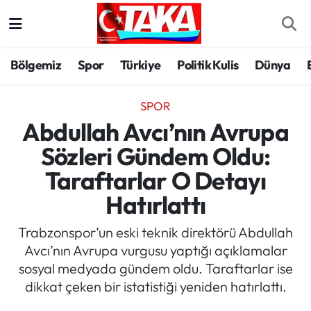
Bölgemiz
Trabzon Nöbetçi Eczaneler
Bölgemiz
Spor
Türkiye
Politik Kulis
Dünya
Spor
Trabzon Hava Durumu
SPOR
Türkiye
Trabzon Trafik Yoğunluk Haritası
Abdullah Avcı’nın Avrupa
Sözleri Gündem Oldu:
Kültür/Sanat
Süper Lig Puan Durumu ve Fikstür
Taraftarlar O Detayı
Politika
Tüm Manşetler
Hatırlattı
Politik Kulis
Son Dakika Haberleri
Trabzonspor’un eski teknik direktörü Abdullah
Avcı’nın Avrupa vurgusu yaptığı açıklamalar
Dünya
Haber Arşivi
sosyal medyada gündem oldu. Taraftarlar ise
dikkat çeken bir istatistiği yeniden hatırlattı.
Magazin