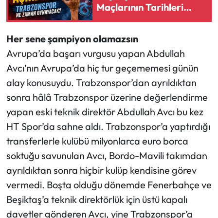
Maçlarının Tarihleri
Açıklandı: Saatler Belli
Ekonomi
Oldu
Her sene şampiyon olamazsın
Sağlık
Avrupa’da başarı vurgusu yapan Abdullah
Avcı’nın Avrupa’da hiç tur geçememesi günün
Turizm
alay konusuydu. Trabzonspor’dan ayrıldıktan
sonra hâlâ Trabzonspor üzerine değerlendirme
Teknoloji
yapan eski teknik direktör Abdullah Avcı bu kez
HT Spor’da sahne aldı. Trabzonspor’a yaptırdığı
transferlerle kulübü milyonlarca euro borca
soktuğu savunulan Avcı, Bordo-Mavili takımdan
ayrıldıktan sonra hiçbir kulüp kendisine görev
vermedi. Boşta olduğu dönemde Fenerbahçe ve
Beşiktaş’a teknik direktörlük için üstü kapalı
davetler gönderen Avcı, yine Trabzonspor’a