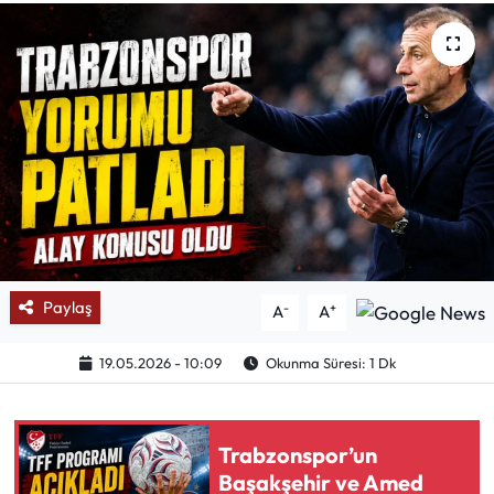
Mektup Galeri
Röportaj
Manşet
Köşe Yazıları
Karikatür Galeri
Paylaş
-
+
A
A
BIK
19.05.2026 - 10:09
Okunma Süresi: 1 Dk
ASTROLOJİ
Spor Yazıları
Trabzonspor’un
Başakşehir ve Amed
Mektup Galeri