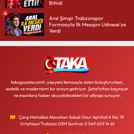
Bitirdi
6
Aral Şimşir Trabzonspor
Formasıyla İlk Mesajını Udinese’ye
Verdi
takagazetecomtr, yepyeni temasıyla sizleri buluştururken,
sadelik ve modernizmi bir araya getiriyor. Şatafattan kaçınıyor
ve insanlara haber okuyabilecekleri bir altyapı sunuyor.
Çarşı Mahallesi Alacahan Sokak Onur Apt.Kat:4 No: 19
Ortahisar/Trabzon GSM Santral: 0 549 609 14 61