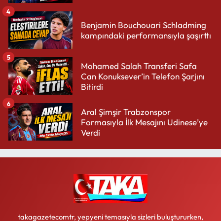
4
Benjamin Bouchouari Schladming
kampındaki performansıyla şaşırttı
5
Mohamed Salah Transferi Safa
Can Konuksever’in Telefon Şarjını
Bitirdi
6
Aral Şimşir Trabzonspor
Formasıyla İlk Mesajını Udinese’ye
Verdi
takagazetecomtr, yepyeni temasıyla sizleri buluştururken,