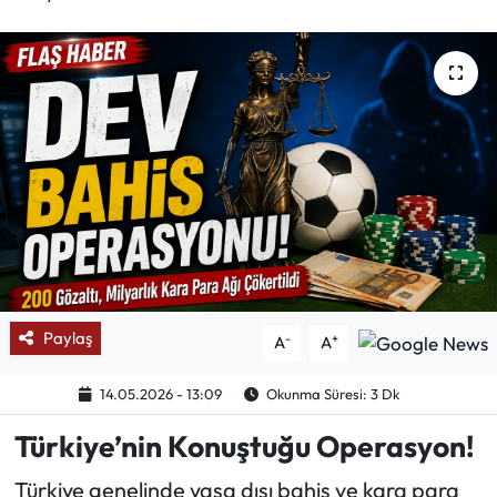
Mektup Galeri
Röportaj
Manşet
Köşe Yazıları
Karikatür Galeri
BIK
Paylaş
-
+
A
A
ASTROLOJİ
14.05.2026 - 13:09
Okunma Süresi: 3 Dk
Spor Yazıları
Türkiye’nin Konuştuğu Operasyon!
Türkiye genelinde yasa dışı bahis ve kara para
Mektup Galeri