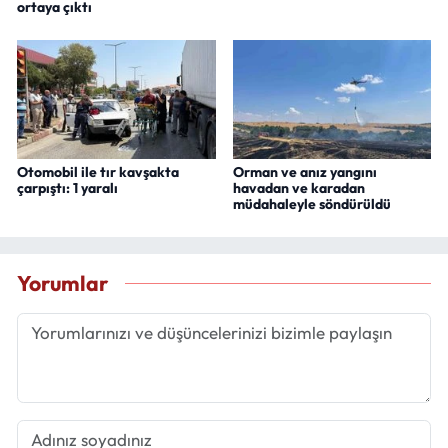
ortaya çıktı
Otomobil ile tır kavşakta
Orman ve anız yangını
çarpıştı: 1 yaralı
havadan ve karadan
müdahaleyle söndürüldü
Yorumlar