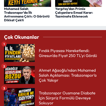
Mohamed Salah
Yargıtay’dan Primle
Trabzonspor’da İlk
Çalışanlara Emsal Karar:
Antrenmana Çıktı: O Görüntü
Tazminata Eklenecek
Dikkat Çekti
Çok Okunanlar
1
Fındık Piyasası Hareketlendi:
Giresun’da Fiyat 250 TL’yi Gördü
2
Ahmet Ağaoğlu’ndan Mohamed
Salah Açıklaması: Trabzonspor’a
Çok Yakışır
3
Trabzonspor Ousmane Diabate
İçin Sürpriz Formülü Devreye
Sokuyor