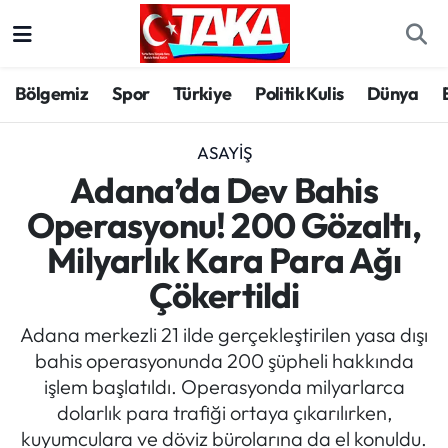
Bölgemiz
Trabzon Nöbetçi Eczaneler
Bölgemiz
Spor
Türkiye
Politik Kulis
Dünya
Spor
Trabzon Hava Durumu
ASAYIŞ
Türkiye
Trabzon Trafik Yoğunluk Haritası
Adana’da Dev Bahis
Operasyonu! 200 Gözaltı,
Kültür/Sanat
Süper Lig Puan Durumu ve Fikstür
Milyarlık Kara Para Ağı
Politika
Tüm Manşetler
Çökertildi
Politik Kulis
Son Dakika Haberleri
Adana merkezli 21 ilde gerçekleştirilen yasa dışı
bahis operasyonunda 200 şüpheli hakkında
Dünya
Haber Arşivi
işlem başlatıldı. Operasyonda milyarlarca
dolarlık para trafiği ortaya çıkarılırken,
Magazin
kuyumculara ve döviz bürolarına da el konuldu.