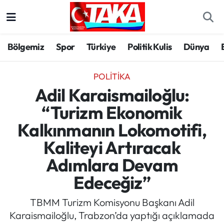
Bölgemiz
Trabzon Nöbetçi Eczaneler
Bölgemiz
Spor
Türkiye
Politik Kulis
Dünya
Spor
Trabzon Hava Durumu
POLITIKA
Türkiye
Trabzon Trafik Yoğunluk Haritası
Adil Karaismailoğlu:
“Turizm Ekonomik
Kültür/Sanat
Süper Lig Puan Durumu ve Fikstür
Kalkınmanın Lokomotifi,
Politika
Tüm Manşetler
Kaliteyi Artıracak
Adımlara Devam
Politik Kulis
Son Dakika Haberleri
Edeceğiz”
Dünya
Haber Arşivi
TBMM Turizm Komisyonu Başkanı Adil
Karaismailoğlu, Trabzon’da yaptığı açıklamada
Magazin