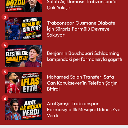
Salah Açıklaması: Trabzonspor’a
Çok Yakışır
3
Trabzonspor Ousmane Diabate
İçin Sürpriz Formülü Devreye
Sokuyor
4
Benjamin Bouchouari Schladming
kampındaki performansıyla şaşırttı
5
Mohamed Salah Transferi Safa
Can Konuksever’in Telefon Şarjını
Bitirdi
6
Aral Şimşir Trabzonspor
Formasıyla İlk Mesajını Udinese’ye
Verdi