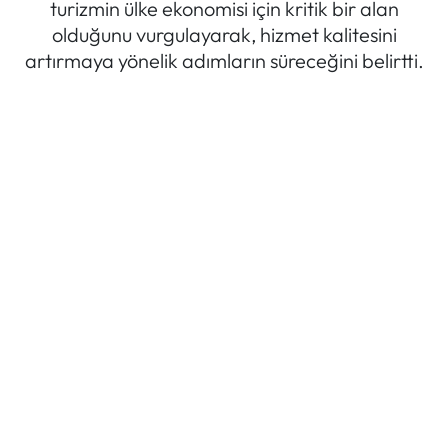
turizmin ülke ekonomisi için kritik bir alan
olduğunu vurgulayarak, hizmet kalitesini
Mektup Galeri
artırmaya yönelik adımların süreceğini belirtti.
Röportaj
Manşet
Köşe Yazıları
Karikatür Galeri
BIK
ASTROLOJİ
Spor Yazıları
Mektup Galeri