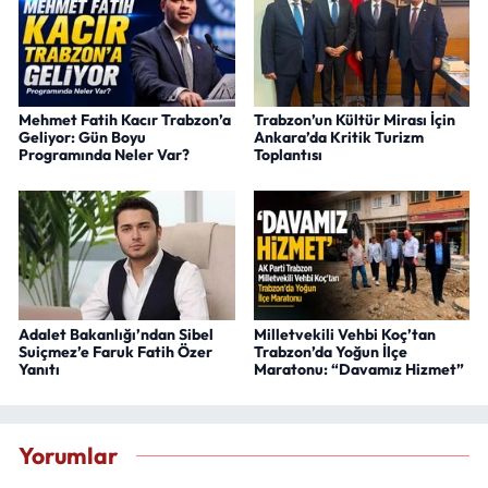
Mehmet Fatih Kacır Trabzon’a
Trabzon’un Kültür Mirası İçin
Geliyor: Gün Boyu
Ankara’da Kritik Turizm
Programında Neler Var?
Toplantısı
Adalet Bakanlığı’ndan Sibel
Milletvekili Vehbi Koç’tan
Suiçmez’e Faruk Fatih Özer
Trabzon’da Yoğun İlçe
Yanıtı
Maratonu: “Davamız Hizmet”
Yorumlar