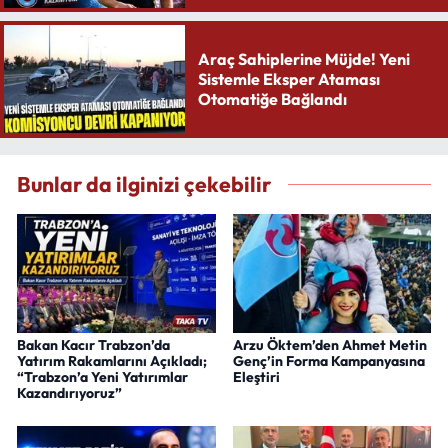
Araç Sahiplerine Müjde! Yeni
Sistemle Eksper Ataması
Otomatiğe Bağlandı
Bunlar da ilginizi çekebilir
Bakan Kacır Trabzon’da
Arzu Öktem’den Ahmet Metin
Yatırım Rakamlarını Açıkladı;
Genç’in Forma Kampanyasına
“Trabzon’a Yeni Yatırımlar
Eleştiri
Kazandırıyoruz”