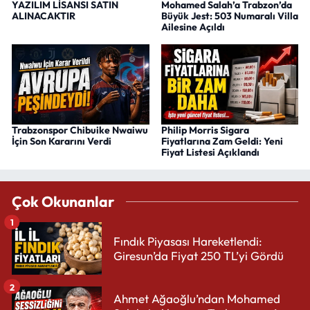
YAZILIM LİSANSI SATIN
Mohamed Salah’a Trabzon’da
ALINACAKTIR
Büyük Jest: 503 Numaralı Villa
Ailesine Açıldı
Trabzonspor Chibuike Nwaiwu
Philip Morris Sigara
İçin Son Kararını Verdi
Fiyatlarına Zam Geldi: Yeni
Fiyat Listesi Açıklandı
Çok Okunanlar
1
Fındık Piyasası Hareketlendi:
Giresun’da Fiyat 250 TL’yi Gördü
2
Ahmet Ağaoğlu’ndan Mohamed