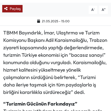
Paylaş
-
+
A
A
Ekonomi
21.05.2025 - 15:00
Sağlık
TBMM Bayındırlık, İmar, Ulaştırma ve Turizm
Turizm
Komisyonu Başkanı Adil Karaismailoğlu, Trabzon
ziyareti kapsamında yaptığı değerlendirmede,
Teknoloji
turizmin Türkiye ekonomisi için “bacasız sanayi”
konumunda olduğunu vurguladı. Karaismailoğlu,
hizmet kalitesini yükseltmeye yönelik
çalışmaların sürdüğünü belirterek, “Turizmi
daha ileriye taşımak için tüm paydaşlarla iş
birliğini kararlılıkla sürdüreceğiz” dedi.
“Turizmin Gücünün Farkındayız”