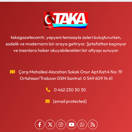
takagazetecomtr, yepyeni temasıyla sizleri buluştururken,
sadelik ve modernizmi bir araya getiriyor. Şatafattan kaçınıyor
ve insanlara haber okuyabilecekleri bir altyapı sunuyor.
Çarşı Mahallesi Alacahan Sokak Onur Apt.Kat:4 No: 19
Ortahisar/Trabzon GSM Santral: 0 549 609 14 61
0 462 230 30 30
[email protected]