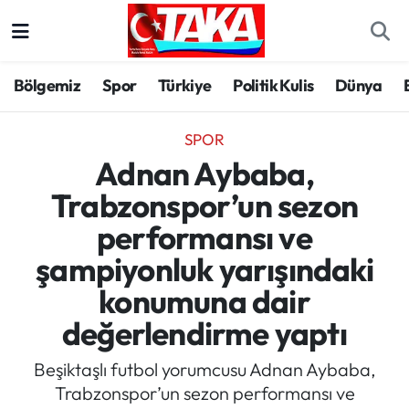
Bölgemiz
Trabzon Nöbetçi Eczaneler
Bölgemiz
Spor
Türkiye
Politik Kulis
Dünya
Spor
Trabzon Hava Durumu
SPOR
Türkiye
Trabzon Trafik Yoğunluk Haritası
Adnan Aybaba,
Trabzonspor’un sezon
Kültür/Sanat
Süper Lig Puan Durumu ve Fikstür
performansı ve
Politika
Tüm Manşetler
şampiyonluk yarışındaki
konumuna dair
Politik Kulis
Son Dakika Haberleri
değerlendirme yaptı
Dünya
Haber Arşivi
Beşiktaşlı futbol yorumcusu Adnan Aybaba,
Trabzonspor’un sezon performansı ve
Magazin