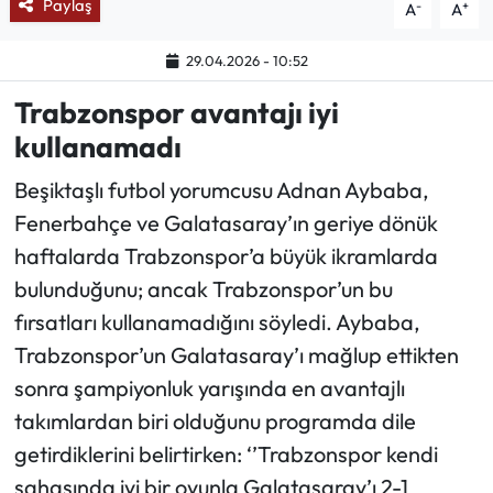
Paylaş
-
+
A
A
Ekonomi
29.04.2026 - 10:52
Trabzonspor avantajı iyi
Sağlık
kullanamadı
Turizm
Beşiktaşlı futbol yorumcusu Adnan Aybaba,
Teknoloji
Fenerbahçe ve Galatasaray’ın geriye dönük
haftalarda Trabzonspor’a büyük ikramlarda
bulunduğunu; ancak Trabzonspor’un bu
fırsatları kullanamadığını söyledi. Aybaba,
Trabzonspor’un Galatasaray’ı mağlup ettikten
sonra şampiyonluk yarışında en avantajlı
takımlardan biri olduğunu programda dile
getirdiklerini belirtirken: ‘’Trabzonspor kendi
sahasında iyi bir oyunla Galatasaray’ı 2-1