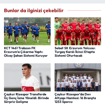
Bunlar da ilginizi çekebilir
KCT 1461 Trabzon FK
Sebat SK Erzurum Yolcusu:
Erzurum’a Çıkarma Yaptı:
Turgay Karslı İkinci Etapta
Olcay Şahan Sistemi Kuruyor
Sistemi Oturtacak
Çaykur Rizespor Transferde
Çaykur Rizespor’da Dev
Üç Genç İsme Yöneldi: Birinde
Altyapı Hamlesi: 16 Branşta
Sürpriz Gelişme
1253 Sporcu