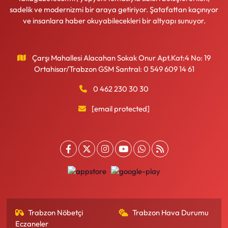
sadelik ve modernizmi bir araya getiriyor. Şatafattan kaçınıyor
ve insanlara haber okuyabilecekleri bir altyapı sunuyor.
Çarşı Mahallesi Alacahan Sokak Onur Apt.Kat:4 No: 19
Ortahisar/Trabzon GSM Santral: 0 549 609 14 61
0 462 230 30 30
[email protected]
Trabzon Nöbetçi
Trabzon Hava Durumu
Eczaneler