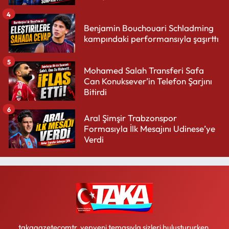
4
Benjamin Bouchouari Schladming
kampındaki performansıyla şaşırttı
5
Mohamed Salah Transferi Safa
Can Konuksever’in Telefon Şarjını
Bitirdi
6
Aral Şimşir Trabzonspor
Formasıyla İlk Mesajını Udinese’ye
Verdi
takagazetecomtr, yepyeni temasıyla sizleri buluştururken,