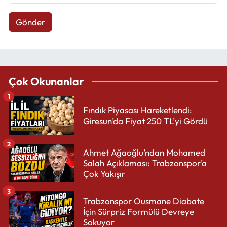
Gönder
Çok Okunanlar
1
Fındık Piyasası Hareketlendi:
Giresun’da Fiyat 250 TL’yi Gördü
2
Ahmet Ağaoğlu’ndan Mohamed
Salah Açıklaması: Trabzonspor’a
Çok Yakışır
3
Trabzonspor Ousmane Diabate
İçin Sürpriz Formülü Devreye
Sokuyor