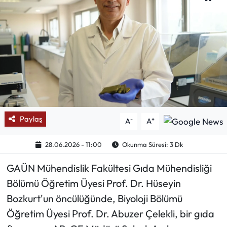
Mektup Galeri
Röportaj
Manşet
Köşe Yazıları
Paylaş
-
+
Karikatür Galeri
A
A
28.06.2026 - 11:00
Okunma Süresi: 3 Dk
BIK
GAÜN Mühendislik Fakültesi Gıda Mühendisliği
ASTROLOJİ
Bölümü Öğretim Üyesi Prof. Dr. Hüseyin
Bozkurt'un öncülüğünde, Biyoloji Bölümü
Spor Yazıları
Öğretim Üyesi Prof. Dr. Abuzer Çelekli, bir gıda
Mektup Galeri