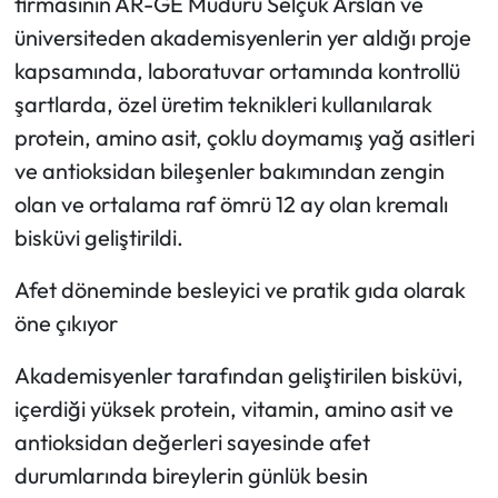
firmasının AR-GE Müdürü Selçuk Arslan ve
üniversiteden akademisyenlerin yer aldığı proje
Ekonomi
kapsamında, laboratuvar ortamında kontrollü
şartlarda, özel üretim teknikleri kullanılarak
Sağlık
protein, amino asit, çoklu doymamış yağ asitleri
Turizm
ve antioksidan bileşenler bakımından zengin
olan ve ortalama raf ömrü 12 ay olan kremalı
Teknoloji
bisküvi geliştirildi.
Afet döneminde besleyici ve pratik gıda olarak
öne çıkıyor
Akademisyenler tarafından geliştirilen bisküvi,
içerdiği yüksek protein, vitamin, amino asit ve
antioksidan değerleri sayesinde afet
durumlarında bireylerin günlük besin