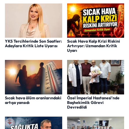
YKS Tercihlerinde Son Saatler:
Sıcak Hava Kalp Krizi Riskini
Adaylara Kritik Liste Uyarısı
Artırıyor: Uzmandan Kritik
Uyarı
Sıcak hava ölüm oranlarındaki
Özel İmperial Hastanesi’nde
artışa yansıdı
Başhekimlik Görevi
Devredildi