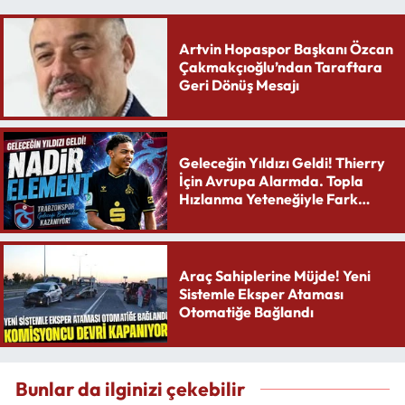
Artvin Hopaspor Başkanı Özcan
Çakmakçıoğlu’ndan Taraftara
Geri Dönüş Mesajı
Geleceğin Yıldızı Geldi! Thierry
İçin Avrupa Alarmda. Topla
Hızlanma Yeteneğiyle Fark
Yaratıyor
Araç Sahiplerine Müjde! Yeni
Sistemle Eksper Ataması
Otomatiğe Bağlandı
Bunlar da ilginizi çekebilir