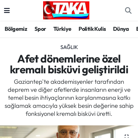
Bölgemiz
Trabzon Nöbetçi Eczaneler
Bölgemiz
Spor
Türkiye
Politik Kulis
Dünya
Spor
Trabzon Hava Durumu
SAĞLIK
Türkiye
Trabzon Trafik Yoğunluk Haritası
Afet dönemlerine özel
kremalı bisküvi geliştirildi
Kültür/Sanat
Süper Lig Puan Durumu ve Fikstür
Gaziantep'te akademisyenler tarafından
Politika
Tüm Manşetler
deprem ve diğer afetlerde insanların enerji ve
temel besin ihtiyaçlarının karşılanmasına katkı
Politik Kulis
Son Dakika Haberleri
sağlamak amacıyla yüksek besin değerine sahip
fonksiyonel kremalı bisküvi üretti.
Dünya
Haber Arşivi
Magazin