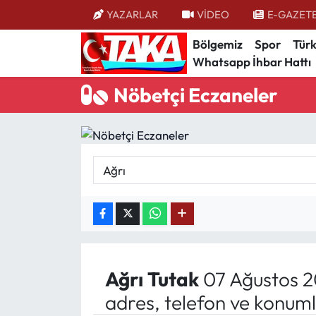
YAZARLAR
VİDEO
E-GAZET
Bölgemiz
Spor
Türk
Bölgemiz
Trabzon Nöbetçi Eczaneler
Whatsapp İhbar Hattı
Spor
Trabzon Hava Durumu
Nöbetçi Eczaneler
Türkiye
Trabzon Trafik Yoğunluk Haritası
Kültür/Sanat
Süper Lig Puan Durumu ve Fikstür
Politika
Tüm Manşetler
Politik Kulis
Son Dakika Haberleri
Dünya
Haber Arşivi
Ağrı
Tutak
07 Ağustos 2
adres, telefon ve konuml
Magazin