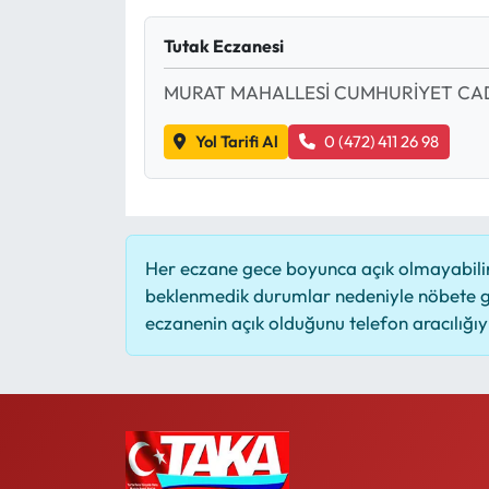
Mektup Galeri
Tutak Eczanesi
MURAT MAHALLESİ CUMHURİYET CAD
Röportaj
Yol Tarifi Al
0 (472) 411 26 98
Manşet
Köşe Yazıları
Karikatür Galeri
Her eczane gece boyunca açık olmayabilir,
beklenmedik durumlar nedeniyle nöbete g
BIK
eczanenin açık olduğunu telefon aracılığıyla
ASTROLOJİ
Spor Yazıları
Mektup Galeri