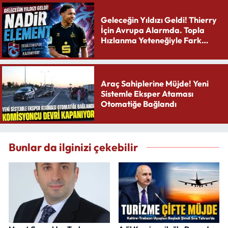
Geleceğin Yıldızı Geldi! Thierry
İçin Avrupa Alarmda. Topla
Hızlanma Yeteneğiyle Fark
Yaratıyor
Araç Sahiplerine Müjde! Yeni
Sistemle Eksper Ataması
Otomatiğe Bağlandı
Bunlar da ilginizi çekebilir