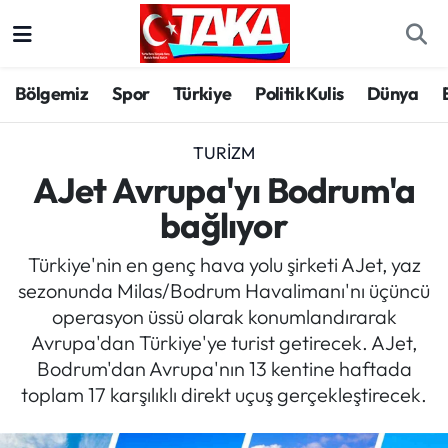
Bölgemiz
Trabzon Nöbetçi Eczaneler
Bölgemiz
Spor
Türkiye
Politik Kulis
Dünya
Spor
Trabzon Hava Durumu
TURIZM
Türkiye
Trabzon Trafik Yoğunluk Haritası
AJet Avrupa'yı Bodrum'a
bağlıyor
Kültür/Sanat
Süper Lig Puan Durumu ve Fikstür
Türkiye'nin en genç hava yolu şirketi AJet, yaz
Politika
Tüm Manşetler
sezonunda Milas/Bodrum Havalimanı'nı üçüncü
operasyon üssü olarak konumlandırarak
Politik Kulis
Son Dakika Haberleri
Avrupa'dan Türkiye'ye turist getirecek. AJet,
Bodrum'dan Avrupa'nın 13 kentine haftada
Dünya
Haber Arşivi
toplam 17 karşılıklı direkt uçuş gerçekleştirecek.
Magazin