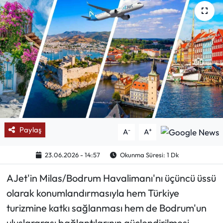
Mektup Galeri
Röportaj
Manşet
Köşe Yazıları
Karikatür Galeri
Paylaş
-
+
A
A
BIK
23.06.2026 - 14:57
Okunma Süresi: 1 Dk
ASTROLOJİ
AJet'in Milas/Bodrum Havalimanı'nı üçüncü üssü
olarak konumlandırmasıyla hem Türkiye
Spor Yazıları
turizmine katkı sağlanması hem de Bodrum'un
Mektup Galeri
uluslararası bağlantılarının güçlendirilmesi