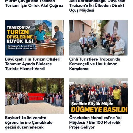
Murat Çavga’dan Trabzon
Adil Karaismailoğlu Duyurdu:
Turizmi İçin Ortak Akıl Çağrısı
Trabzon’a İki Ülkeden Direkt
Uçuş Müjdesi
Büyükşehir’in Turizm Ofisleri
Çinli Turistlere Trabzon’da
Temmuz Ayında Binlerce
Kemençeli ve Unutulmaz
Turiste Hizmet Verdi
Karşılama
Bayburt'ta üniversite
Örnekalan Mahallesi’ne Yol
öğrencilerine Çanakkale
Müjdesi: 7 Bin 100 Metrelik
gezisi düzenlenecek
Proje Geliyor