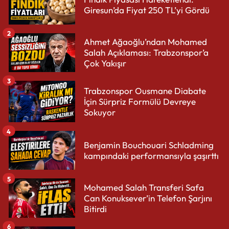
Giresun’da Fiyat 250 TL’yi Gördü
2
Ahmet Ağaoğlu’ndan Mohamed
Salah Açıklaması: Trabzonspor’a
Çok Yakışır
3
Trabzonspor Ousmane Diabate
İçin Sürpriz Formülü Devreye
Sokuyor
4
Benjamin Bouchouari Schladming
kampındaki performansıyla şaşırttı
5
Mohamed Salah Transferi Safa
Can Konuksever’in Telefon Şarjını
Bitirdi
6