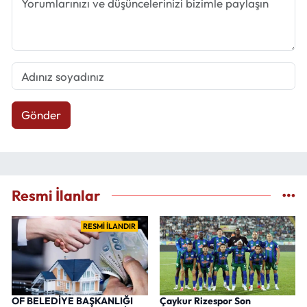
Gönder
Resmi İlanlar
RESMİ İLANDIR
OF BELEDİYE BAŞKANLIĞI
Çaykur Rizespor Son