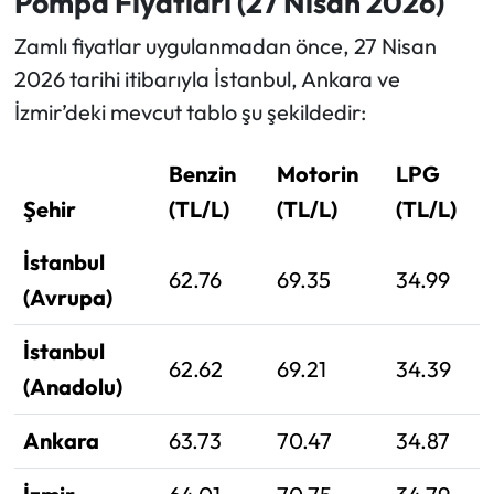
Pompa Fiyatları (27 Nisan 2026)
Zamlı fiyatlar uygulanmadan önce, 27 Nisan
2026 tarihi itibarıyla İstanbul, Ankara ve
İzmir’deki mevcut tablo şu şekildedir:
Benzin
Motorin
LPG
Şehir
(TL/L)
(TL/L)
(TL/L)
İstanbul
62.76
69.35
34.99
(Avrupa)
İstanbul
62.62
69.21
34.39
(Anadolu)
Ankara
63.73
70.47
34.87