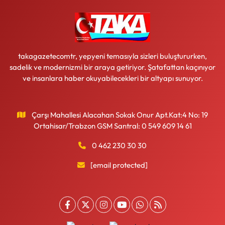
takagazetecomtr, yepyeni temasıyla sizleri buluştururken,
sadelik ve modernizmi bir araya getiriyor. Şatafattan kaçınıyor
ve insanlara haber okuyabilecekleri bir altyapı sunuyor.
Çarşı Mahallesi Alacahan Sokak Onur Apt.Kat:4 No: 19
Ortahisar/Trabzon GSM Santral: 0 549 609 14 61
0 462 230 30 30
[email protected]