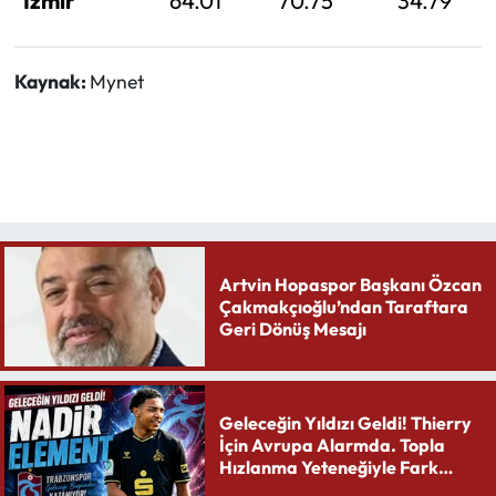
İzmir
64.01
70.75
34.79
Kaynak:
Mynet
Artvin Hopaspor Başkanı Özcan
Çakmakçıoğlu’ndan Taraftara
Geri Dönüş Mesajı
Geleceğin Yıldızı Geldi! Thierry
İçin Avrupa Alarmda. Topla
Hızlanma Yeteneğiyle Fark
Yaratıyor