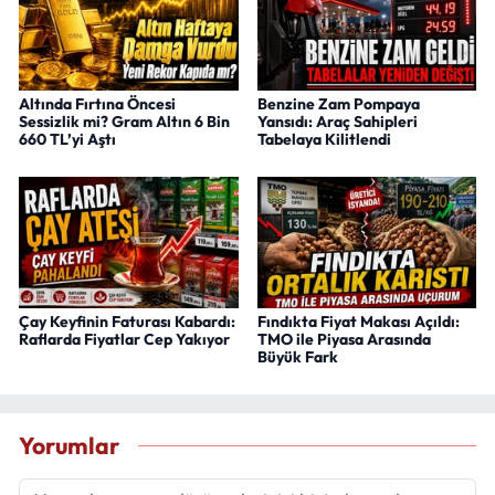
Altında Fırtına Öncesi
Benzine Zam Pompaya
Sessizlik mi? Gram Altın 6 Bin
Yansıdı: Araç Sahipleri
660 TL’yi Aştı
Tabelaya Kilitlendi
Çay Keyfinin Faturası Kabardı:
Fındıkta Fiyat Makası Açıldı:
Raflarda Fiyatlar Cep Yakıyor
TMO ile Piyasa Arasında
Büyük Fark
Yorumlar