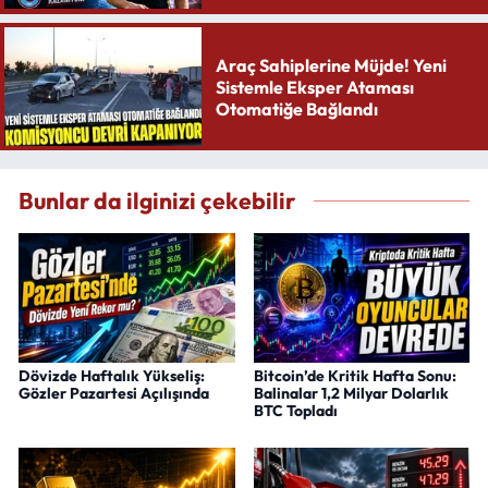
Araç Sahiplerine Müjde! Yeni
Sistemle Eksper Ataması
Otomatiğe Bağlandı
Bunlar da ilginizi çekebilir
Dövizde Haftalık Yükseliş:
Bitcoin’de Kritik Hafta Sonu:
Gözler Pazartesi Açılışında
Balinalar 1,2 Milyar Dolarlık
BTC Topladı