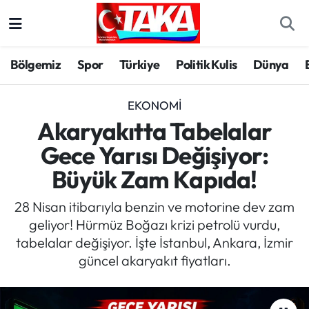
Bölgemiz
Trabzon Nöbetçi Eczaneler
Bölgemiz
Spor
Türkiye
Politik Kulis
Dünya
Spor
Trabzon Hava Durumu
EKONOMI
Türkiye
Trabzon Trafik Yoğunluk Haritası
Akaryakıtta Tabelalar
Gece Yarısı Değişiyor:
Kültür/Sanat
Süper Lig Puan Durumu ve Fikstür
Büyük Zam Kapıda!
Politika
Tüm Manşetler
28 Nisan itibarıyla benzin ve motorine dev zam
geliyor! Hürmüz Boğazı krizi petrolü vurdu,
Politik Kulis
Son Dakika Haberleri
tabelalar değişiyor. İşte İstanbul, Ankara, İzmir
güncel akaryakıt fiyatları.
Dünya
Haber Arşivi
Magazin