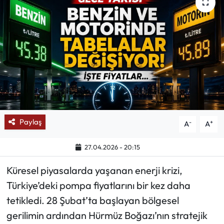
Mektup Galeri
Röportaj
Manşet
Köşe Yazıları
Karikatür Galeri
Paylaş
-
+
A
A
BIK
27.04.2026 - 20:15
Küresel piyasalarda yaşanan enerji krizi,
ASTROLOJİ
Türkiye’deki pompa fiyatlarını bir kez daha
Spor Yazıları
tetikledi. 28 Şubat’ta başlayan bölgesel
gerilimin ardından Hürmüz Boğazı’nın stratejik
Mektup Galeri