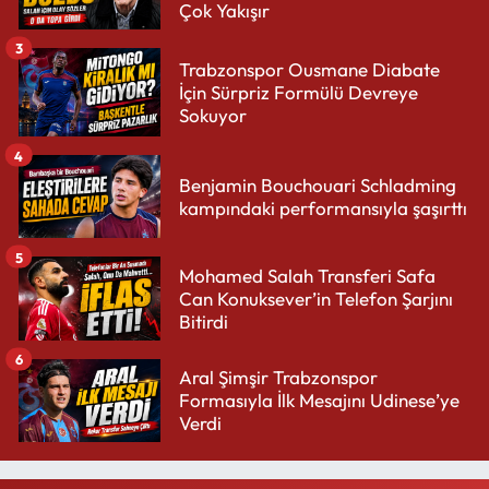
Çok Yakışır
3
Trabzonspor Ousmane Diabate
İçin Sürpriz Formülü Devreye
Sokuyor
4
Benjamin Bouchouari Schladming
kampındaki performansıyla şaşırttı
5
Mohamed Salah Transferi Safa
Can Konuksever’in Telefon Şarjını
Bitirdi
6
Aral Şimşir Trabzonspor
Formasıyla İlk Mesajını Udinese’ye
Verdi