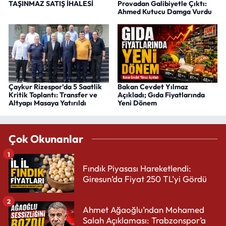
TAŞINMAZ SATIŞ İHALESİ
Provadan Galibiyetle Çıktı:
Ahmed Kutucu Damga Vurdu
Çaykur Rizespor’da 5 Saatlik
Bakan Cevdet Yılmaz
Kritik Toplantı: Transfer ve
Açıkladı; Gıda Fiyatlarında
Altyapı Masaya Yatırıldı
Yeni Dönem
Çok Okunanlar
1
Fındık Piyasası Hareketlendi:
Giresun’da Fiyat 250 TL’yi Gördü
2
Ahmet Ağaoğlu’ndan Mohamed
Salah Açıklaması: Trabzonspor’a