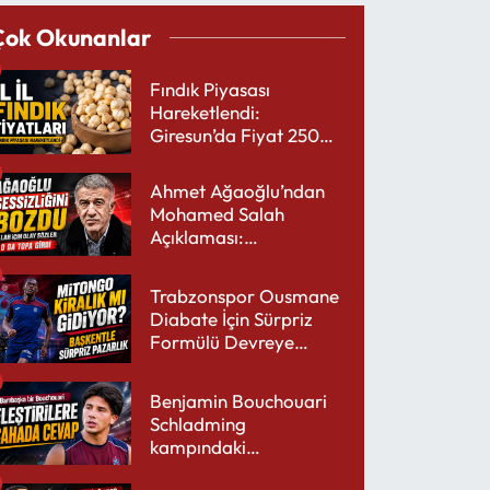
Çok Okunanlar
Fındık Piyasası
Hareketlendi:
Giresun’da Fiyat 250
TL’yi Gördü
Ahmet Ağaoğlu’ndan
Mohamed Salah
Açıklaması:
Trabzonspor’a Çok
Yakışır
Trabzonspor Ousmane
Diabate İçin Sürpriz
Formülü Devreye
Sokuyor
Benjamin Bouchouari
Schladming
kampındaki
performansıyla şaşırttı