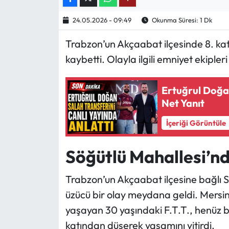
24.05.2026 - 09:49
Okunma Süresi: 1 Dk
Ekonomi
Trabzon’un Akçaabat ilçesinde 8. kat
Sağlık
kaybetti. Olayla ilgili emniyet ekipler
Turizm
Ertuğrul Doğan
Teknoloji
Net Yanıt
İçeriği Görüntüle
Söğütlü Mahallesi’nd
Trabzon’un Akçaabat ilçesine bağlı 
üzücü bir olay meydana geldi. Mersin
yaşayan 30 yaşındaki F.T.T., henüz b
katından düşerek yaşamını yitirdi.