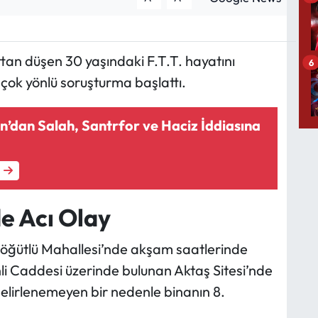
tan düşen 30 yaşındaki F.T.T. hayatını
6
i çok yönlü soruşturma başlattı.
’dan Salah, Santrfor ve Haciz İddiasına
e Acı Olay
Söğütlü Mahallesi’nde akşam saatlerinde
li Caddesi üzerinde bulunan Aktaş Sitesi’nde
elirlenemeyen bir nedenle binanın 8.