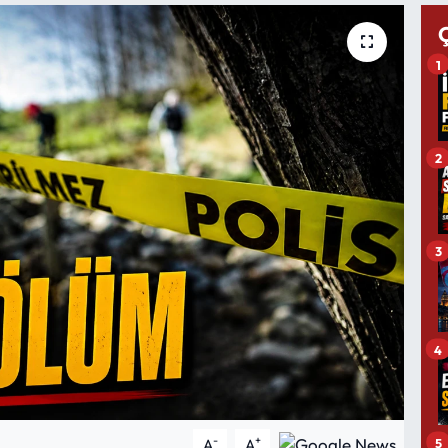
1
2
3
4
-
+
5
A
A