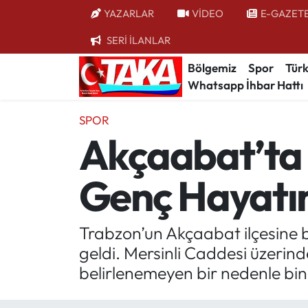
YAZARLAR
VİDEO
E-GAZET
SERİ İLANLAR
Bölgemiz
Trabzon Nöbetçi Eczaneler
Bölgemiz
Spor
Türk
Whatsapp İhbar Hattı
Spor
Trabzon Hava Durumu
SPOR
Türkiye
Trabzon Trafik Yoğunluk Haritası
Akçaabat’ta 
Kültür/Sanat
Süper Lig Puan Durumu ve Fikstür
Genç Hayatın
Politika
Tüm Manşetler
Politik Kulis
Son Dakika Haberleri
Trabzon’un Akçaabat ilçesine 
geldi. Mersinli Caddesi üzerin
Dünya
Haber Arşivi
belirlenemeyen bir nedenle bin
Magazin