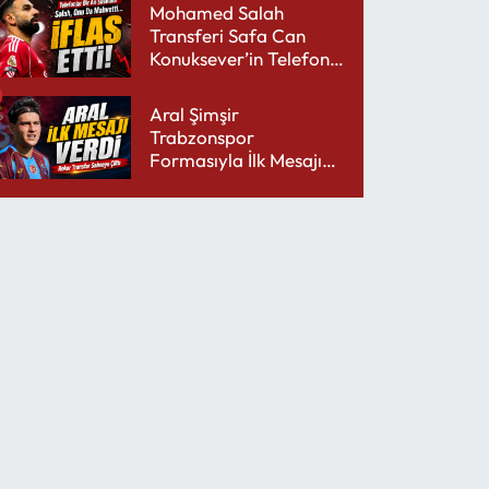
Mohamed Salah
Transferi Safa Can
Konuksever’in Telefon
Şarjını Bitirdi
Aral Şimşir
Trabzonspor
Formasıyla İlk Mesajını
Udinese’ye Verdi