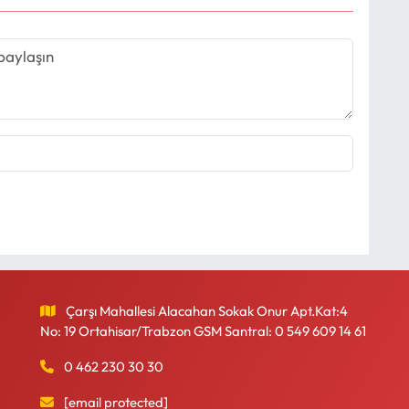
Çarşı Mahallesi Alacahan Sokak Onur Apt.Kat:4
No: 19 Ortahisar/Trabzon GSM Santral: 0 549 609 14 61
0 462 230 30 30
[email protected]