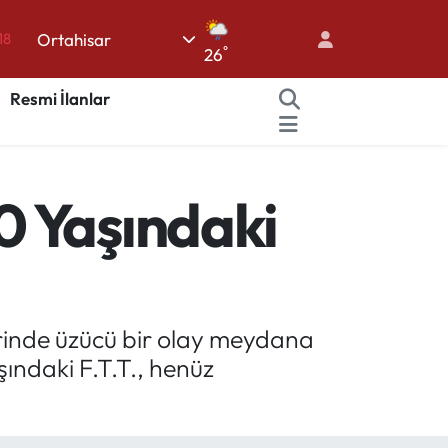
18
Ortahisar
°
26
18
32
Resmi İlanlar
38
03
0 Yaşındaki
14
rinde üzücü bir olay meydana
ındaki F.T.T., henüz