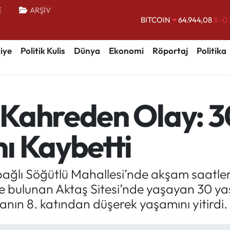
E
ARŞİV
BITCOIN
64.944,08
%-0.
DOLAR
47,7436
%0.
EURO
55,2510
%0.
iye
Politik Kulis
Dünya
Ekonomi
Röportaj
Politika
STERLİN
64,4811
%0.
GRAM ALTIN
6660.55
%0.
Kahreden Olay: 3
BİST100
13.779
%-
ı Kaybetti
bağlı Söğütlü Mahallesi’nde akşam saatle
de bulunan Aktaş Sitesi’nde yaşayan 30 yaş
anın 8. katından düşerek yaşamını yitirdi.