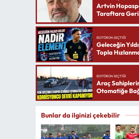
Artvin Hopasp
Taraftara Geri
EDITÖRÜN SEÇTIĞI
Geleceğin Yıldı
Topla Hızlanma
EDITÖRÜN SEÇTIĞI
Araç Sahipleri
Otomatiğe Bağ
Bunlar da ilginizi çekebilir