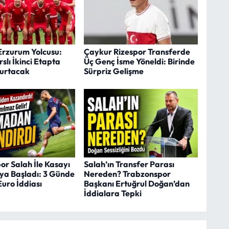
Erzurum Yolcusu:
Çaykur Rizespor Transferde
slı İkinci Etapta
Üç Genç İsme Yöneldi: Birinde
turtacak
Sürpriz Gelişme
r Salah İle Kasayı
Salah’ın Transfer Parası
a Başladı: 3 Günde
Nereden? Trabzonspor
Euro İddiası
Başkanı Ertuğrul Doğan’dan
İddialara Tepki