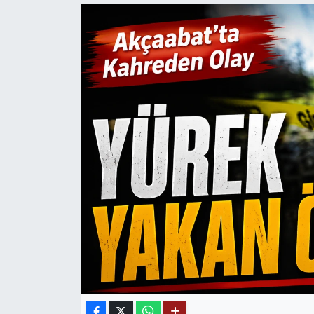
Mektup Galeri
Röportaj
Manşet
Köşe Yazıları
Karikatür Galeri
BIK
ASTROLOJİ
Spor Yazıları
Mektup Galeri