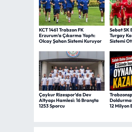
KCT 1461 Trabzon FK
Sebat SK 
Erzurum’a Çıkarma Yaptı:
Turgay Kar
Olcay Şahan Sistemi Kuruyor
Sistemi O
Çaykur Rizespor’da Dev
Trabzonspo
Altyapı Hamlesi: 16 Branşta
Doldurmay
1253 Sporcu
12 Milyon 