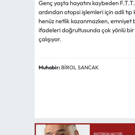
Genç yaşta hayatını kaybeden F.T.T.’
ardından otopsi işlemleri için adli tı
henüz netlik kazanmazken, emniyet bi
ifadeleri doğrultusunda çok yönlü bi
çalışıyor.
Muhabir:
BİROL SANCAK
EDITÖRÜN SEÇTIĞI