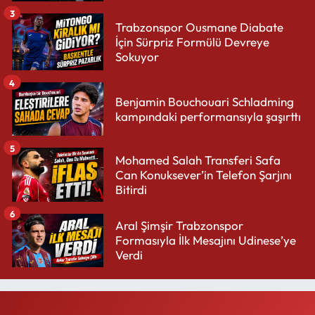
3
Trabzonspor Ousmane Diabate
İçin Sürpriz Formülü Devreye
Sokuyor
4
Benjamin Bouchouari Schladming
kampındaki performansıyla şaşırttı
5
Mohamed Salah Transferi Safa
Can Konuksever’in Telefon Şarjını
Bitirdi
6
Aral Şimşir Trabzonspor
Formasıyla İlk Mesajını Udinese’ye
Verdi