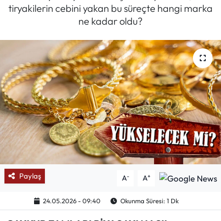
tiryakilerin cebini yakan bu süreçte hangi marka
Mektup Galeri
ne kadar oldu?
Röportaj
Manşet
Köşe Yazıları
Karikatür Galeri
BIK
ASTROLOJİ
Paylaş
-
+
A
A
Spor Yazıları
24.05.2026 - 09:40
Okunma Süresi: 1 Dk
Mektup Galeri