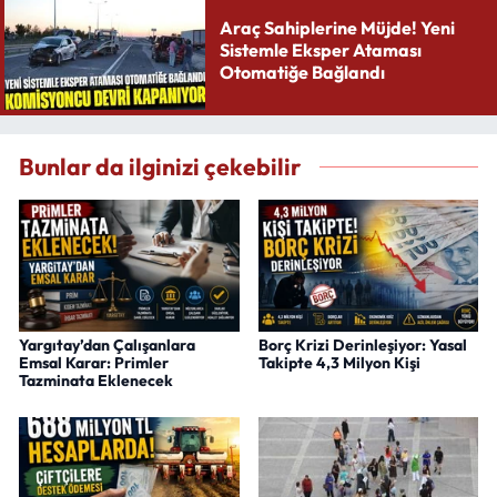
Araç Sahiplerine Müjde! Yeni
Sistemle Eksper Ataması
Otomatiğe Bağlandı
Bunlar da ilginizi çekebilir
Yargıtay’dan Çalışanlara
Borç Krizi Derinleşiyor: Yasal
Emsal Karar: Primler
Takipte 4,3 Milyon Kişi
Tazminata Eklenecek