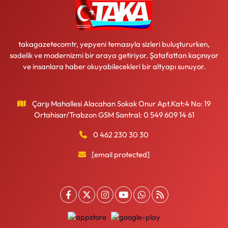
takagazetecomtr, yepyeni temasıyla sizleri buluştururken,
sadelik ve modernizmi bir araya getiriyor. Şatafattan kaçınıyor
ve insanlara haber okuyabilecekleri bir altyapı sunuyor.
Çarşı Mahallesi Alacahan Sokak Onur Apt.Kat:4 No: 19
Ortahisar/Trabzon GSM Santral: 0 549 609 14 61
0 462 230 30 30
[email protected]