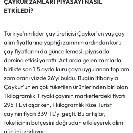
ÇAYKUR ZAMLARI PİYASAYI NASIL
ETKİLEDİ?
Ekonomi
Sağlık
Türkiye'nin lider çay üreticisi Çaykur'un yaş çay
alım fiyatlarına yaptığı zammın ardından kuru
Turizm
çay fiyatlarını da güncellemesi, piyasada
Teknoloji
domino etkisi yarattı. Art arda gelen zamlarla
birlikte son 1,5 ayda kuru çaya uygulanan toplam
zam oranı yüzde 26'yı buldu. Bugün itibarıyla
Çaykur'un en çok tüketilen ürünlerinden biri olan
1 kilogramlık Tiryaki çayının marketlerdeki fiyatı
295 TL'yi aşarken, 1 kilogramlık Rize Turist
çayının fiyatı 339 TL'yi geçti. Bu artışlar,
tüketicinin bütçesini doğrudan etkileyerek alım
gücünü zorluyor.