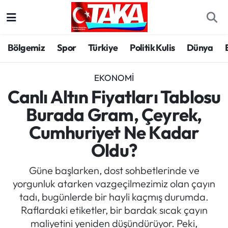
Bölgemiz
Trabzon Nöbetçi Eczaneler
Bölgemiz
Spor
Türkiye
Politik Kulis
Dünya
Spor
Trabzon Hava Durumu
EKONOMI
Türkiye
Trabzon Trafik Yoğunluk Haritası
Canlı Altın Fiyatları Tablosu
Burada Gram, Çeyrek,
Kültür/Sanat
Süper Lig Puan Durumu ve Fikstür
Cumhuriyet Ne Kadar
Politika
Tüm Manşetler
Oldu?
Politik Kulis
Son Dakika Haberleri
Güne başlarken, dost sohbetlerinde ve
yorgunluk atarken vazgeçilmezimiz olan çayın
Dünya
Haber Arşivi
tadı, bugünlerde bir hayli kaçmış durumda.
Raflardaki etiketler, bir bardak sıcak çayın
Magazin
maliyetini yeniden düşündürüyor. Peki,