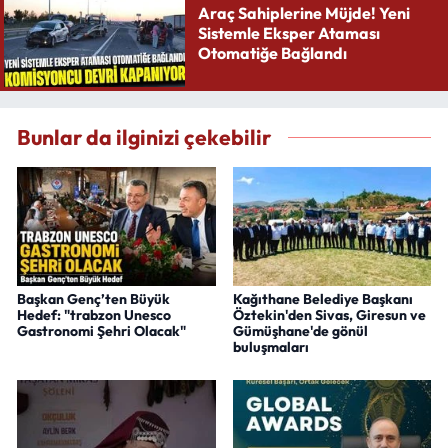
Araç Sahiplerine Müjde! Yeni
Sistemle Eksper Ataması
Otomatiğe Bağlandı
Bunlar da ilginizi çekebilir
Başkan Genç’ten Büyük
Kağıthane Belediye Başkanı
Hedef: "trabzon Unesco
Öztekin'den Sivas, Giresun ve
Gastronomi Şehri Olacak"
Gümüşhane'de gönül
buluşmaları