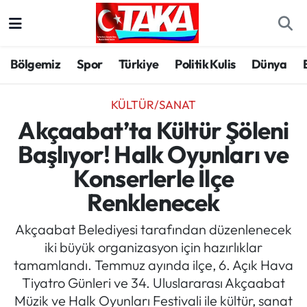
Bölgemiz
Trabzon Nöbetçi Eczaneler
Bölgemiz
Spor
Türkiye
Politik Kulis
Dünya
Spor
Trabzon Hava Durumu
KÜLTÜR/SANAT
Türkiye
Trabzon Trafik Yoğunluk Haritası
Akçaabat’ta Kültür Şöleni
Başlıyor! Halk Oyunları ve
Kültür/Sanat
Süper Lig Puan Durumu ve Fikstür
Konserlerle İlçe
Politika
Tüm Manşetler
Renklenecek
Politik Kulis
Son Dakika Haberleri
Akçaabat Belediyesi tarafından düzenlenecek
iki büyük organizasyon için hazırlıklar
Dünya
Haber Arşivi
tamamlandı. Temmuz ayında ilçe, 6. Açık Hava
Tiyatro Günleri ve 34. Uluslararası Akçaabat
Magazin
Müzik ve Halk Oyunları Festivali ile kültür, sanat