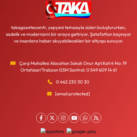
takagazetecomtr, yepyeni temasıyla sizleri buluştururken,
sadelik ve modernizmi bir araya getiriyor. Şatafattan kaçınıyor
ve insanlara haber okuyabilecekleri bir altyapı sunuyor.
Çarşı Mahallesi Alacahan Sokak Onur Apt.Kat:4 No: 19
Ortahisar/Trabzon GSM Santral: 0 549 609 14 61
0 462 230 30 30
[email protected]