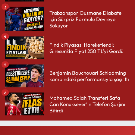
3
Trabzonspor Ousmane Diabate
İçin Sürpriz Formülü Devreye
Sokuyor
4
Fındık Piyasası Hareketlendi:
Giresun’da Fiyat 250 TL’yi Gördü
5
Benjamin Bouchouari Schladming
kampındaki performansıyla şaşırttı
6
Mohamed Salah Transferi Safa
Can Konuksever’in Telefon Şarjını
Bitirdi