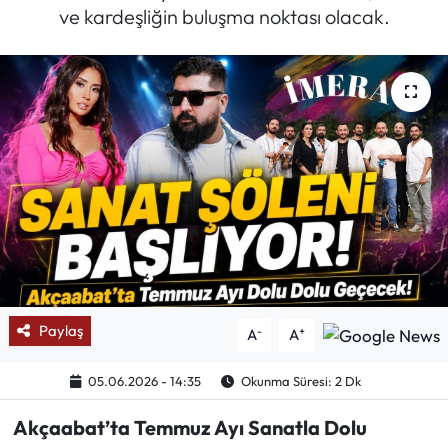
ve kardeşliğin buluşma noktası olacak.
Mektup Galeri
Röportaj
Manşet
Köşe Yazıları
Karikatür Galeri
BIK
Paylaş
-
+
A
A
ASTROLOJİ
05.06.2026 - 14:35
Okunma Süresi: 2 Dk
Spor Yazıları
Akçaabat’ta Temmuz Ayı Sanatla Dolu
Mektup Galeri