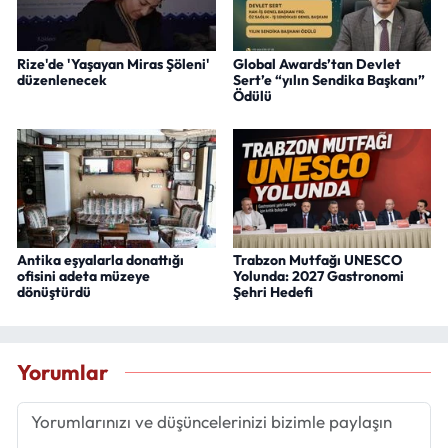
Rize'de 'Yaşayan Miras Şöleni'
Global Awards’tan Devlet
düzenlenecek
Sert’e “yılın Sendika Başkanı”
Ödülü
Antika eşyalarla donattığı
Trabzon Mutfağı UNESCO
ofisini adeta müzeye
Yolunda: 2027 Gastronomi
dönüştürdü
Şehri Hedefi
Yorumlar