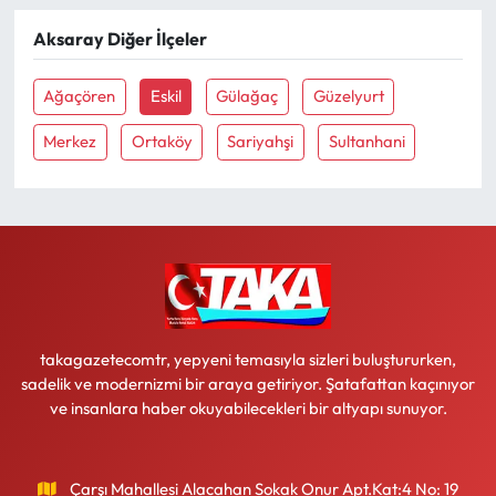
Aksaray Diğer İlçeler
Ekonomi
Ağaçören
Eskil
Gülağaç
Güzelyurt
Sağlık
Merkez
Ortaköy
Sariyahşi
Sultanhani
Turizm
Teknoloji
takagazetecomtr, yepyeni temasıyla sizleri buluştururken,
sadelik ve modernizmi bir araya getiriyor. Şatafattan kaçınıyor
ve insanlara haber okuyabilecekleri bir altyapı sunuyor.
Çarşı Mahallesi Alacahan Sokak Onur Apt.Kat:4 No: 19