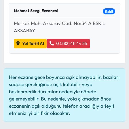
Mektup Galeri
Mehmet Sevgı Eczanesi
Eskil
Merkez Mah. Aksaray Cad. No:34 A ESKIL
Röportaj
AKSARAY
Manşet
Yol Tarifi Al
0 (382) 411 44 55
Köşe Yazıları
Karikatür Galeri
Her eczane gece boyunca açık olmayabilir, bazıları
BIK
sadece gerektiğinde açık kalabilir veya
beklenmedik durumlar nedeniyle nöbete
ASTROLOJİ
gelemeyebilir. Bu nedenle, yola çıkmadan önce
eczanenin açık olduğunu telefon aracılığıyla teyit
etmeniz iyi bir fikir olacaktır.
Spor Yazıları
Mektup Galeri