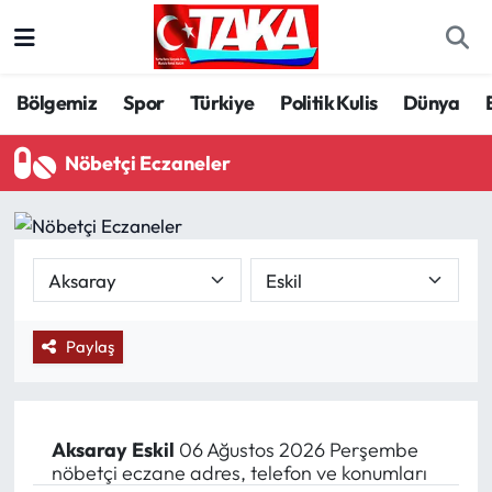
Bölgemiz
Trabzon Nöbetçi Eczaneler
Bölgemiz
Spor
Türkiye
Politik Kulis
Dünya
Spor
Trabzon Hava Durumu
Nöbetçi Eczaneler
Türkiye
Trabzon Trafik Yoğunluk Haritası
Kültür/Sanat
Süper Lig Puan Durumu ve Fikstür
Politika
Tüm Manşetler
Paylaş
Politik Kulis
Son Dakika Haberleri
Dünya
Haber Arşivi
Aksaray
Eskil
06 Ağustos 2026 Perşembe
nöbetçi eczane adres, telefon ve konumları
Magazin