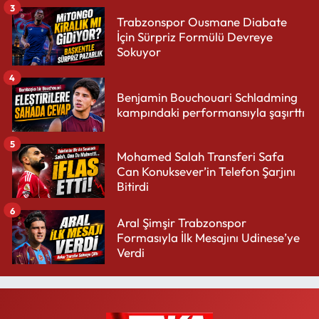
3
Trabzonspor Ousmane Diabate
İçin Sürpriz Formülü Devreye
Sokuyor
4
Benjamin Bouchouari Schladming
kampındaki performansıyla şaşırttı
5
Mohamed Salah Transferi Safa
Can Konuksever’in Telefon Şarjını
Bitirdi
6
Aral Şimşir Trabzonspor
Formasıyla İlk Mesajını Udinese’ye
Verdi