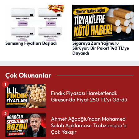
Samsung Fiyatları Başladı
Sigaraya Zam Yağmuru
Sürüyor: Bir Paket 140 TL’ye
Dayandı
Çok Okunanlar
1
Fındık Piyasası Hareketlendi:
Giresun’da Fiyat 250 TL’yi Gördü
2
Ahmet Ağaoğlu’ndan Mohamed
Salah Açıklaması: Trabzonspor’a
Çok Yakışır