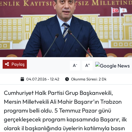
Mektup Galeri
Röportaj
Manşet
Köşe Yazıları
Paylaş
-
+
A
A
Karikatür Galeri
04.07.2026 - 12:42
Okunma Süresi: 2 Dk
BIK
Cumhuriyet Halk Partisi Grup Başkanvekili,
ASTROLOJİ
Mersin Milletvekili Ali Mahir Başarır’ın Trabzon
programı belli oldu. 5 Temmuz Pazar günü
Spor Yazıları
gerçekleşecek program kapsamında Başarır, ilk
olarak il başkanlığında üyelerin katılımıyla basın
Mektup Galeri