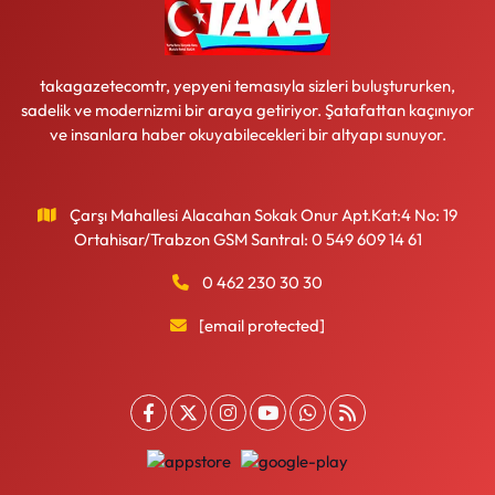
takagazetecomtr, yepyeni temasıyla sizleri buluştururken,
sadelik ve modernizmi bir araya getiriyor. Şatafattan kaçınıyor
ve insanlara haber okuyabilecekleri bir altyapı sunuyor.
Çarşı Mahallesi Alacahan Sokak Onur Apt.Kat:4 No: 19
Ortahisar/Trabzon GSM Santral: 0 549 609 14 61
0 462 230 30 30
[email protected]