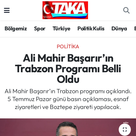
Bölgemiz
Trabzon Nöbetçi Eczaneler
Bölgemiz
Spor
Türkiye
Politik Kulis
Dünya
Spor
Trabzon Hava Durumu
POLITIKA
Türkiye
Trabzon Trafik Yoğunluk Haritası
Ali Mahir Başarır’ın
Trabzon Programı Belli
Kültür/Sanat
Süper Lig Puan Durumu ve Fikstür
Oldu
Politika
Tüm Manşetler
Ali Mahir Başarır’ın Trabzon programı açıklandı.
5 Temmuz Pazar günü basın açıklaması, esnaf
Politik Kulis
Son Dakika Haberleri
ziyaretleri ve Boztepe ziyareti yapılacak.
Dünya
Haber Arşivi
Magazin