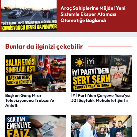
Araç Sahiplerine Müjde! Yeni
Sistemle Eksper Ataması
Otomatiğe Bağlandı
Bunlar da ilginizi çekebilir
Başkan Genç Mısır
İYİ Parti’den Çerçeve Yasa’ya
Televizyonuna Trabzon’u
321 Sayfalık Muhalefet Şerhi
Anlattı