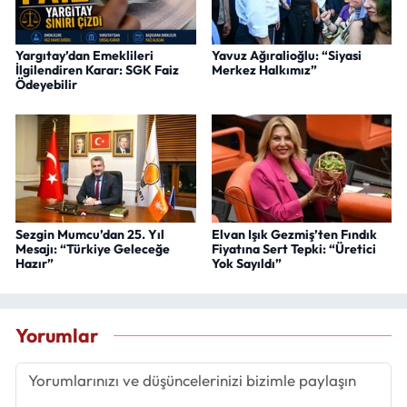
Yargıtay’dan Emeklileri
Yavuz Ağıralioğlu: “Siyasi
İlgilendiren Karar: SGK Faiz
Merkez Halkımız”
Ödeyebilir
Sezgin Mumcu’dan 25. Yıl
Elvan Işık Gezmiş’ten Fındık
Mesajı: “Türkiye Geleceğe
Fiyatına Sert Tepki: “Üretici
Hazır”
Yok Sayıldı”
Yorumlar