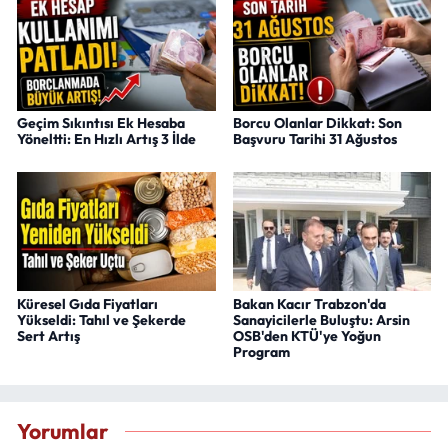
Geçim Sıkıntısı Ek Hesaba
Borcu Olanlar Dikkat: Son
Yöneltti: En Hızlı Artış 3 İlde
Başvuru Tarihi 31 Ağustos
Küresel Gıda Fiyatları
Bakan Kacır Trabzon'da
Yükseldi: Tahıl ve Şekerde
Sanayicilerle Buluştu: Arsin
Sert Artış
OSB'den KTÜ'ye Yoğun
Program
Yorumlar