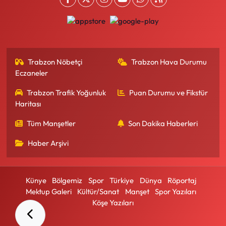
Trabzon Nöbetçi
Trabzon Hava Durumu
Eczaneler
Trabzon Trafik Yoğunluk
Puan Durumu ve Fikstür
Haritası
Tüm Manşetler
Son Dakika Haberleri
Haber Arşivi
Künye
Bölgemiz
Spor
Türkiye
Dünya
Röportaj
Mektup Galeri
Kültür/Sanat
Manşet
Spor Yazıları
Köşe Yazıları