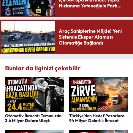
Hızlanma Yeteneğiyle Fark
Yaratıyor
Araç Sahiplerine Müjde! Yeni
Sistemle Eksper Ataması
Otomatiğe Bağlandı
Bunlar da ilginizi çekebilir
Otomotiv İhracatı Temmuzda
Türkiye’den Hedef Pazarlara
3,6 Milyar Dolara Ulaştı
94 Milyar Dolarlık İhracat