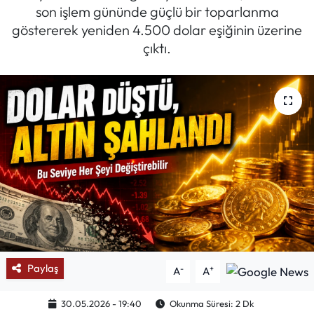
son işlem gününde güçlü bir toparlanma
Mektup Galeri
göstererek yeniden 4.500 dolar eşiğinin üzerine
çıktı.
Röportaj
Manşet
Köşe Yazıları
Karikatür Galeri
BIK
ASTROLOJİ
Paylaş
-
+
A
A
Spor Yazıları
30.05.2026 - 19:40
Okunma Süresi: 2 Dk
Mektup Galeri