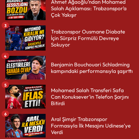
Ahmet Ağaoğlu’ndan Mohamed
Salah Açıklaması: Trabzonspor’a
Çok Yakışır
3
Trabzonspor Ousmane Diabate
İçin Sürpriz Formülü Devreye
Sokuyor
4
Benjamin Bouchouari Schladming
kampındaki performansıyla şaşırttı
5
Mohamed Salah Transferi Safa
Can Konuksever’in Telefon Şarjını
Bitirdi
6
Aral Şimşir Trabzonspor
Formasıyla İlk Mesajını Udinese’ye
Verdi