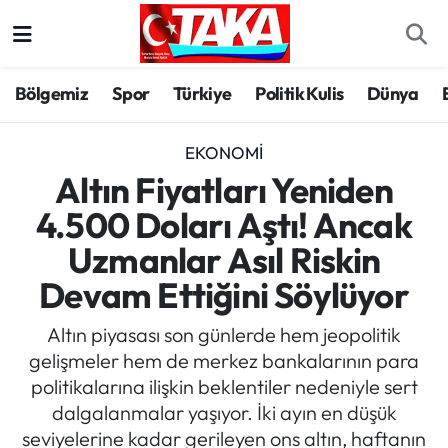
Bölgemiz
Trabzon Nöbetçi Eczaneler
Bölgemiz
Spor
Türkiye
Politik Kulis
Dünya
Spor
Trabzon Hava Durumu
EKONOMI
Türkiye
Trabzon Trafik Yoğunluk Haritası
Altın Fiyatları Yeniden
4.500 Doları Aştı! Ancak
Kültür/Sanat
Süper Lig Puan Durumu ve Fikstür
Uzmanlar Asıl Riskin
Politika
Tüm Manşetler
Devam Ettiğini Söylüyor
Politik Kulis
Son Dakika Haberleri
Altın piyasası son günlerde hem jeopolitik
gelişmeler hem de merkez bankalarının para
Dünya
Haber Arşivi
politikalarına ilişkin beklentiler nedeniyle sert
dalgalanmalar yaşıyor. İki ayın en düşük
Magazin
seviyelerine kadar gerileyen ons altın, haftanın