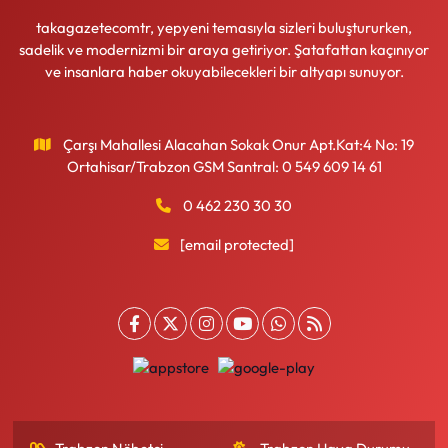
takagazetecomtr, yepyeni temasıyla sizleri buluştururken,
sadelik ve modernizmi bir araya getiriyor. Şatafattan kaçınıyor
ve insanlara haber okuyabilecekleri bir altyapı sunuyor.
Çarşı Mahallesi Alacahan Sokak Onur Apt.Kat:4 No: 19
Ortahisar/Trabzon GSM Santral: 0 549 609 14 61
0 462 230 30 30
[email protected]