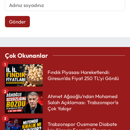
Gönder
Çok Okunanlar
1
Fındık Piyasası Hareketlendi:
Giresun’da Fiyat 250 TL’yi Gördü
2
Ahmet Ağaoğlu’ndan Mohamed
Salah Açıklaması: Trabzonspor’a
Çok Yakışır
3
Trabzonspor Ousmane Diabate