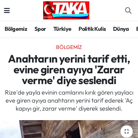
Bölgemiz
Trabzon Nöbetçi Eczaneler
Bölgemiz
Spor
Türkiye
Politik Kulis
Dünya
Spor
Trabzon Hava Durumu
BÖLGEMIZ
Türkiye
Trabzon Trafik Yoğunluk Haritası
Anahtarın yerini tarif etti,
evine giren ayıya 'Zarar
Kültür/Sanat
Süper Lig Puan Durumu ve Fikstür
verme' diye seslendi
Politika
Tüm Manşetler
Rize'de yayla evinin camlarını kırık gören yaylacı
eve giren ayıya anahtarın yerini tarif ederek 'Aç
Politik Kulis
Son Dakika Haberleri
kapıyı gir, zarar verme' diyerek seslendi.
Dünya
Haber Arşivi
Magazin