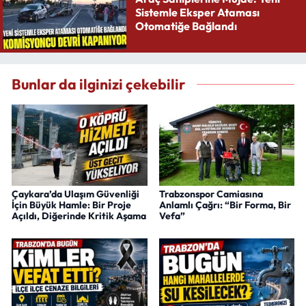
Sistemle Eksper Ataması
Otomatiğe Bağlandı
Bunlar da ilginizi çekebilir
Çaykara’da Ulaşım Güvenliği
Trabzonspor Camiasına
İçin Büyük Hamle: Bir Proje
Anlamlı Çağrı: “Bir Forma, Bir
Açıldı, Diğerinde Kritik Aşama
Vefa”