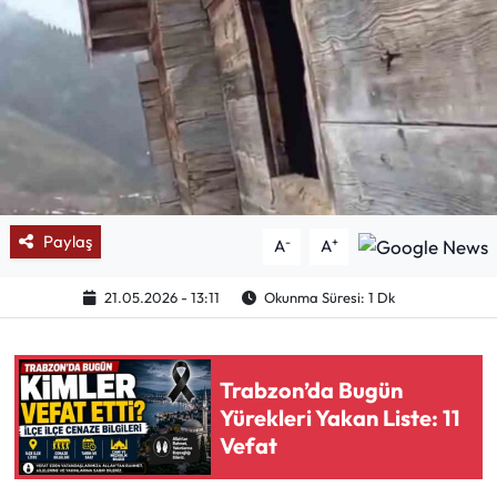
Mektup Galeri
Röportaj
Manşet
Köşe Yazıları
Paylaş
-
+
A
A
Karikatür Galeri
21.05.2026 - 13:11
Okunma Süresi: 1 Dk
BIK
ASTROLOJİ
Trabzon’da Bugün
Yürekleri Yakan Liste: 11
Spor Yazıları
Vefat
Mektup Galeri