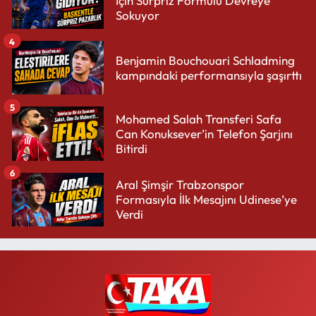
İçin Sürpriz Formülü Devreye
Sokuyor
4
Benjamin Bouchouari Schladming
kampındaki performansıyla şaşırttı
5
Mohamed Salah Transferi Safa
Can Konuksever’in Telefon Şarjını
Bitirdi
6
Aral Şimşir Trabzonspor
Formasıyla İlk Mesajını Udinese’ye
Verdi