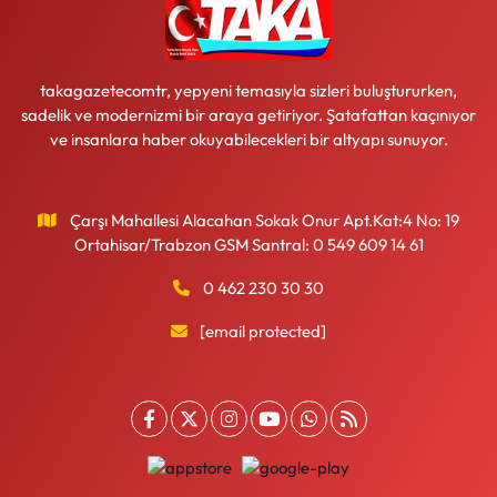
takagazetecomtr, yepyeni temasıyla sizleri buluştururken,
sadelik ve modernizmi bir araya getiriyor. Şatafattan kaçınıyor
ve insanlara haber okuyabilecekleri bir altyapı sunuyor.
Çarşı Mahallesi Alacahan Sokak Onur Apt.Kat:4 No: 19
Ortahisar/Trabzon GSM Santral: 0 549 609 14 61
0 462 230 30 30
[email protected]