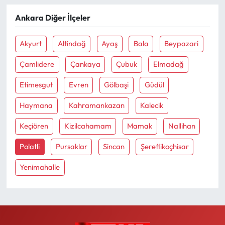
Ankara Diğer İlçeler
Ekonomi
Akyurt
Altindağ
Ayaş
Bala
Beypazari
Sağlık
Çamlidere
Çankaya
Çubuk
Elmadağ
Turizm
Etimesgut
Evren
Gölbaşi
Güdül
Teknoloji
Haymana
Kahramankazan
Kalecik
Keçiören
Kizilcahamam
Mamak
Nallihan
Polatli
Pursaklar
Sincan
Şereflikoçhisar
Yenimahalle