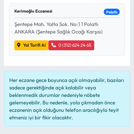
Mektup Galeri
Kerimoğlu Eczanesi
Polatlı
Şentepe Mah. Yalta Sok. No:1 1 Polatlı
Röportaj
ANKARA (Şentepe Sağlık Ocağı Karşısı)
Manşet
Yol Tarifi Al
0 (312) 624 24 65
Köşe Yazıları
Karikatür Galeri
Her eczane gece boyunca açık olmayabilir, bazıları
BIK
sadece gerektiğinde açık kalabilir veya
beklenmedik durumlar nedeniyle nöbete
ASTROLOJİ
gelemeyebilir. Bu nedenle, yola çıkmadan önce
eczanenin açık olduğunu telefon aracılığıyla teyit
etmeniz iyi bir fikir olacaktır.
Spor Yazıları
Mektup Galeri