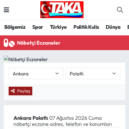
Bölgemiz
Trabzon Nöbetçi Eczaneler
Bölgemiz
Spor
Türkiye
Politik Kulis
Dünya
Spor
Trabzon Hava Durumu
Nöbetçi Eczaneler
Türkiye
Trabzon Trafik Yoğunluk Haritası
Kültür/Sanat
Süper Lig Puan Durumu ve Fikstür
Politika
Tüm Manşetler
Paylaş
Politik Kulis
Son Dakika Haberleri
Dünya
Haber Arşivi
Ankara
Polatlı
07 Ağustos 2026 Cuma
nöbetçi eczane adres, telefon ve konumları
Magazin