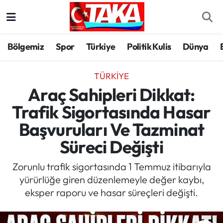
Bölgemiz
Trabzon Nöbetçi Eczaneler
Bölgemiz
Spor
Türkiye
Politik Kulis
Dünya
Spor
Trabzon Hava Durumu
TÜRKIYE
Türkiye
Trabzon Trafik Yoğunluk Haritası
Araç Sahipleri Dikkat:
Trafik Sigortasında Hasar
Kültür/Sanat
Süper Lig Puan Durumu ve Fikstür
Başvuruları Ve Tazminat
Politika
Tüm Manşetler
Süreci Değişti
Politik Kulis
Son Dakika Haberleri
Zorunlu trafik sigortasında 1 Temmuz itibarıyla
yürürlüğe giren düzenlemeyle değer kaybı,
Dünya
Haber Arşivi
eksper raporu ve hasar süreçleri değişti.
Magazin