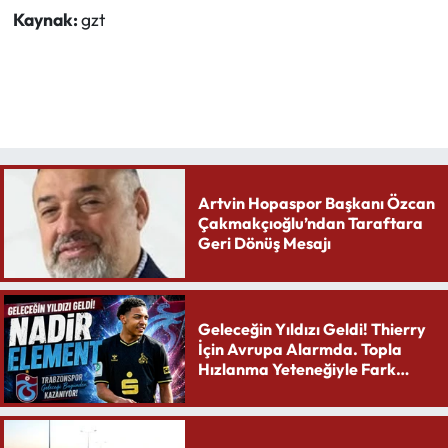
Kaynak:
gzt
Artvin Hopaspor Başkanı Özcan
Çakmakçıoğlu’ndan Taraftara
Geri Dönüş Mesajı
Geleceğin Yıldızı Geldi! Thierry
İçin Avrupa Alarmda. Topla
Hızlanma Yeteneğiyle Fark
Yaratıyor