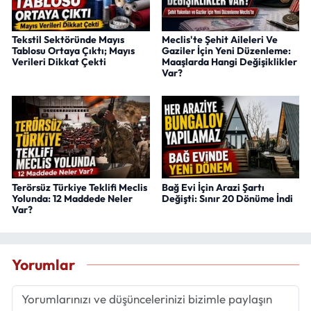
Tekstil Sektöründe Mayıs
Meclis'te Şehit Aileleri Ve
Tablosu Ortaya Çıktı; Mayıs
Gaziler İçin Yeni Düzenleme:
Verileri Dikkat Çekti
Maaşlarda Hangi Değişiklikler
Var?
Terörsüz Türkiye Teklifi Meclis
Bağ Evi İçin Arazi Şartı
Yolunda: 12 Maddede Neler
Değişti: Sınır 20 Dönüme İndi
Var?
Yorumlar