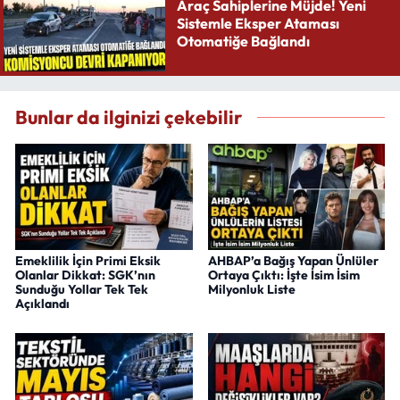
Araç Sahiplerine Müjde! Yeni
Sistemle Eksper Ataması
Otomatiğe Bağlandı
Bunlar da ilginizi çekebilir
Emeklilik İçin Primi Eksik
AHBAP’a Bağış Yapan Ünlüler
Olanlar Dikkat: SGK’nın
Ortaya Çıktı: İşte İsim İsim
Sunduğu Yollar Tek Tek
Milyonluk Liste
Açıklandı