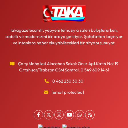
takagazetecomtr, yepyeni temasıyla sizleri buluştururken,
sadelik ve modernizmi bir araya getiriyor. Şatafattan kaçınıyor
ve insanlara haber okuyabilecekleri bir altyapı sunuyor.
Çarşı Mahallesi Alacahan Sokak Onur Apt.Kat:4 No: 19
Ortahisar/Trabzon GSM Santral: 0 549 609 14 61
0 462 230 30 30
[email protected]