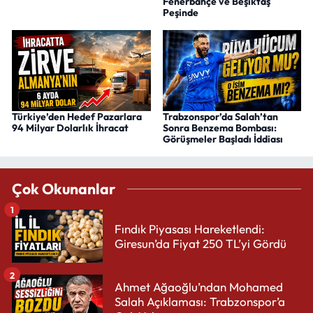
Fenerbahçe ve Beşiktaş
Peşinde
Türkiye’den Hedef Pazarlara
Trabzonspor’da Salah’tan
94 Milyar Dolarlık İhracat
Sonra Benzema Bombası:
Görüşmeler Başladı İddiası
Çok Okunanlar
1
Fındık Piyasası Hareketlendi:
Giresun’da Fiyat 250 TL’yi Gördü
2
Ahmet Ağaoğlu’ndan Mohamed
Salah Açıklaması: Trabzonspor’a