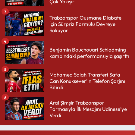
Çok Yakışır
3
Trabzonspor Ousmane Diabate
İçin Sürpriz Formülü Devreye
Sokuyor
4
Benjamin Bouchouari Schladming
kampındaki performansıyla şaşırttı
5
Mohamed Salah Transferi Safa
Can Konuksever’in Telefon Şarjını
Bitirdi
6
Aral Şimşir Trabzonspor
Formasıyla İlk Mesajını Udinese’ye
Verdi