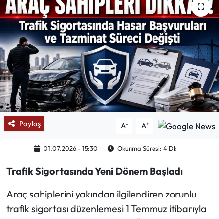
Mektup Galeri
Röportaj
Manşet
Köşe Yazıları
Karikatür Galeri
Paylaş
-
+
A
A
BIK
01.07.2026 - 15:30
Okunma Süresi: 4 Dk
ASTROLOJİ
Trafik Sigortasında Yeni Dönem Başladı
Spor Yazıları
Araç sahiplerini yakından ilgilendiren zorunlu
trafik sigortası düzenlemesi 1 Temmuz itibarıyla
Mektup Galeri