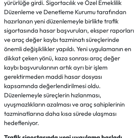
yürürlüğe girdi. Sigortacılık ve Özel Emeklilik
Düzenleme ve Denetleme Kurumu tarafından
Ekonomi
hazırlanan yeni düzenlemeyle birlikte trafik
sigortasında hasar başvuruları, eksper raporları
Sağlık
ve araç değer kaybı tazminatı süreçlerinde
Turizm
önemli değişiklikler yapıldı. Yeni uygulamanın en
dikkat çeken yönü, kaza sonrası araç değer
Teknoloji
kaybı başvurularının artık ayrı bir işlem
gerektirmeden maddi hasar dosyası
kapsamında değerlendirilmesi oldu.
Düzenlemeyle süreçlerin hızlanması,
uyuşmazlıkların azalması ve araç sahiplerinin
tazminatlarına daha kısa sürede ulaşması
hedefleniyor.
Trafik sigortasında yeni uygulama başladı