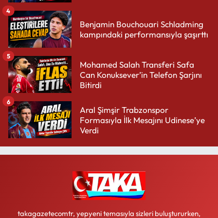
4
Benjamin Bouchouari Schladming
kampındaki performansıyla şaşırttı
5
Mohamed Salah Transferi Safa
Can Konuksever’in Telefon Şarjını
Bitirdi
6
Aral Şimşir Trabzonspor
Formasıyla İlk Mesajını Udinese’ye
Verdi
takagazetecomtr, yepyeni temasıyla sizleri buluştururken,