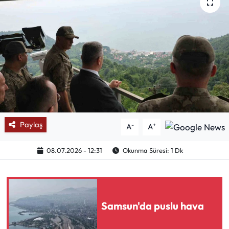
Mektup Galeri
Röportaj
Manşet
Köşe Yazıları
Karikatür Galeri
Paylaş
-
+
A
A
BIK
08.07.2026 - 12:31
Okunma Süresi: 1 Dk
ASTROLOJİ
Spor Yazıları
Samsun'da puslu hava
Mektup Galeri