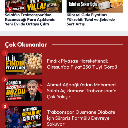
Salah’ın Trabzonspor’dan
Küresel Gıda Fiyatları
Kazanacağı Para Açıklandı:
Yükseldi: Tahıl ve Şekerde
Yeni Evi de Ortaya Çıktı
Sert Artış
Çok Okunanlar
1
Fındık Piyasası Hareketlendi:
Giresun’da Fiyat 250 TL’yi Gördü
2
Ahmet Ağaoğlu’ndan Mohamed
Salah Açıklaması: Trabzonspor’a
Çok Yakışır
3
Trabzonspor Ousmane Diabate
İçin Sürpriz Formülü Devreye
Sokuyor