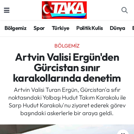
Bölgemiz
Trabzon Nöbetçi Eczaneler
Bölgemiz
Spor
Türkiye
Politik Kulis
Dünya
Spor
Trabzon Hava Durumu
BÖLGEMIZ
Türkiye
Trabzon Trafik Yoğunluk Haritası
Artvin Valisi Ergün'den
Gürcistan sınır
Kültür/Sanat
Süper Lig Puan Durumu ve Fikstür
karakollarında denetim
Politika
Tüm Manşetler
Artvin Valisi Turan Ergün, Gürcistan'a sıfır
noktasındaki Yolbaşı Hudut Takım Karakolu ile
Politik Kulis
Son Dakika Haberleri
Sarp Hudut Karakolu'nu ziyaret ederek görev
başındaki askerlerle bir araya geldi.
Dünya
Haber Arşivi
Magazin