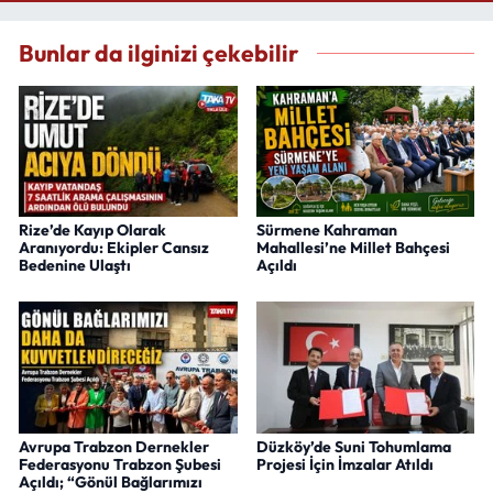
Bunlar da ilginizi çekebilir
Rize’de Kayıp Olarak
Sürmene Kahraman
Aranıyordu: Ekipler Cansız
Mahallesi’ne Millet Bahçesi
Bedenine Ulaştı
Açıldı
Avrupa Trabzon Dernekler
Düzköy’de Suni Tohumlama
Federasyonu Trabzon Şubesi
Projesi İçin İmzalar Atıldı
Açıldı; “Gönül Bağlarımızı