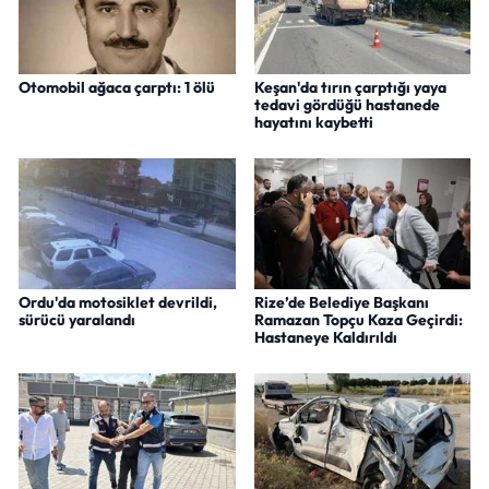
Otomobil ağaca çarptı: 1 ölü
Keşan'da tırın çarptığı yaya
tedavi gördüğü hastanede
hayatını kaybetti
Ordu'da motosiklet devrildi,
Rize’de Belediye Başkanı
sürücü yaralandı
Ramazan Topçu Kaza Geçirdi:
Hastaneye Kaldırıldı