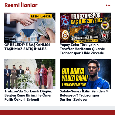
Resmi İlanlar
RESMİ İLANDIR
OF BELEDİYE BAŞKANLIĞI
Yapay Zeka Türkiye’nin
TAŞINMAZ SATIŞ İHALESİ
Taraftar Haritasını Çıkardı:
Trabzonspor 7 İlde Zirvede
Trabzon’da Görkemli Düğün:
Salah-Nunez İkilisi Yeniden Mi
Begüm Rana Birinci İle Ömer
Buluşuyor? Trabzonspor
Fatih Özkurt Evlendi
Şartları Zorluyor