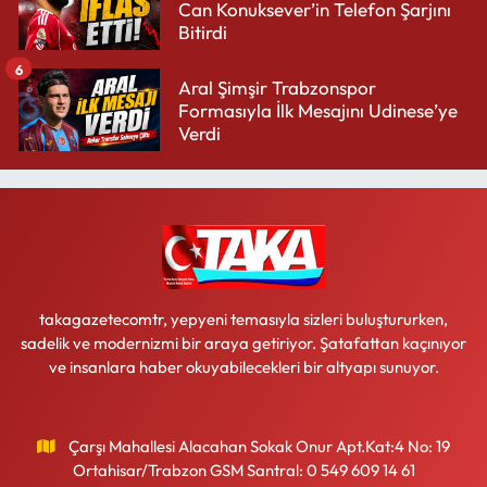
Can Konuksever’in Telefon Şarjını
Bitirdi
6
Aral Şimşir Trabzonspor
Formasıyla İlk Mesajını Udinese’ye
Verdi
takagazetecomtr, yepyeni temasıyla sizleri buluştururken,
sadelik ve modernizmi bir araya getiriyor. Şatafattan kaçınıyor
ve insanlara haber okuyabilecekleri bir altyapı sunuyor.
Çarşı Mahallesi Alacahan Sokak Onur Apt.Kat:4 No: 19
Ortahisar/Trabzon GSM Santral: 0 549 609 14 61