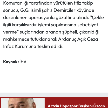
Komutanlığı tarafından yürütülen titiz takip
sonucu, G.G. isimli şahıs Demirciler köyünde
Ekonomi
düzenlenen operasyonla gözaltına alındı. "Çekle
Sağlık
ilgili karşılıksızdır işlemi yapılmasına sebebiyet
verme" suçlarından aranan şüpheli, çıkarıldığı
Turizm
mahkemece tutuklanarak Ardanuç Açık Ceza
İnfaz Kurumuna teslim edildi.
Teknoloji
Kaynak:
İHA
Artvin Hopaspor Başkanı Özcan