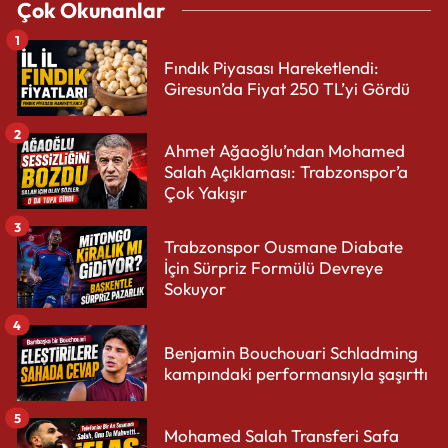
Çok Okunanlar
1
Fındık Piyasası Hareketlendi:
Giresun’da Fiyat 250 TL’yi Gördü
2
Ahmet Ağaoğlu’ndan Mohamed
Salah Açıklaması: Trabzonspor’a
Çok Yakışır
3
Trabzonspor Ousmane Diabate
İçin Sürpriz Formülü Devreye
Sokuyor
4
Benjamin Bouchouari Schladming
kampındaki performansıyla şaşırttı
5
Mohamed Salah Transferi Safa