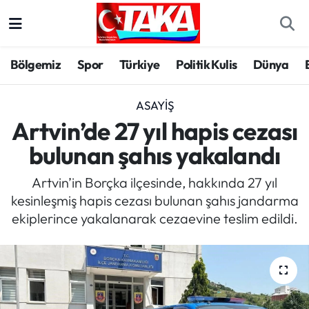
Bölgemiz
Trabzon Nöbetçi Eczaneler
Bölgemiz
Spor
Türkiye
Politik Kulis
Dünya
Spor
Trabzon Hava Durumu
ASAYIŞ
Türkiye
Trabzon Trafik Yoğunluk Haritası
Artvin’de 27 yıl hapis cezası
bulunan şahıs yakalandı
Kültür/Sanat
Süper Lig Puan Durumu ve Fikstür
Artvin’in Borçka ilçesinde, hakkında 27 yıl
Politika
Tüm Manşetler
kesinleşmiş hapis cezası bulunan şahıs jandarma
ekiplerince yakalanarak cezaevine teslim edildi.
Politik Kulis
Son Dakika Haberleri
Dünya
Haber Arşivi
Magazin