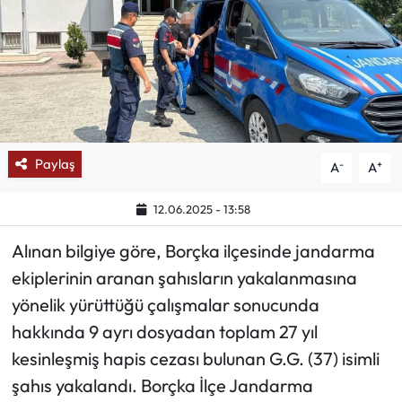
Mektup Galeri
Röportaj
Manşet
Paylaş
-
+
A
A
Köşe Yazıları
12.06.2025 - 13:58
Karikatür Galeri
Alınan bilgiye göre, Borçka ilçesinde jandarma
BIK
ekiplerinin aranan şahısların yakalanmasına
yönelik yürüttüğü çalışmalar sonucunda
ASTROLOJİ
hakkında 9 ayrı dosyadan toplam 27 yıl
Spor Yazıları
kesinleşmiş hapis cezası bulunan G.G. (37) isimli
şahıs yakalandı. Borçka İlçe Jandarma
Mektup Galeri