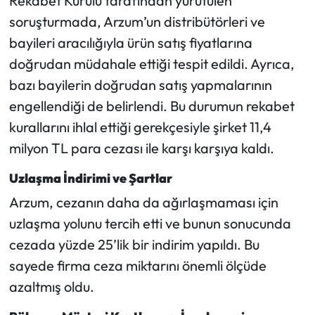
Rekabet Kurulu tarafından yürütülen
soruşturmada, Arzum’un distribütörleri ve
Ekonomi
bayileri aracılığıyla ürün satış fiyatlarına
doğrudan müdahale ettiği tespit edildi. Ayrıca,
Sağlık
bazı bayilerin doğrudan satış yapmalarının
Turizm
engellendiği de belirlendi. Bu durumun rekabet
kurallarını ihlal ettiği gerekçesiyle şirket 11,4
Teknoloji
milyon TL para cezası ile karşı karşıya kaldı.
Uzlaşma İndirimi ve Şartlar
Arzum, cezanın daha da ağırlaşmaması için
uzlaşma yolunu tercih etti ve bunun sonucunda
cezada yüzde 25’lik bir indirim yapıldı. Bu
sayede firma ceza miktarını önemli ölçüde
azaltmış oldu.