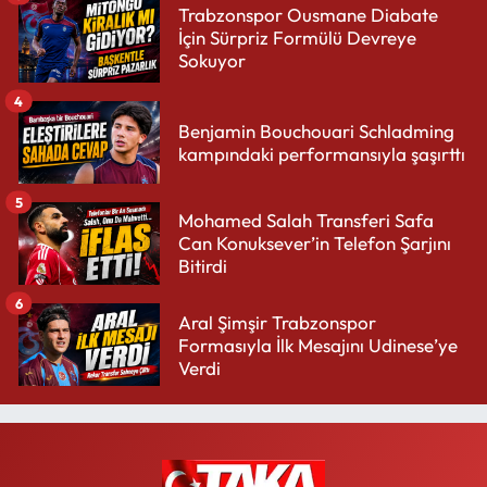
Trabzonspor Ousmane Diabate
İçin Sürpriz Formülü Devreye
Sokuyor
4
Benjamin Bouchouari Schladming
kampındaki performansıyla şaşırttı
5
Mohamed Salah Transferi Safa
Can Konuksever’in Telefon Şarjını
Bitirdi
6
Aral Şimşir Trabzonspor
Formasıyla İlk Mesajını Udinese’ye
Verdi