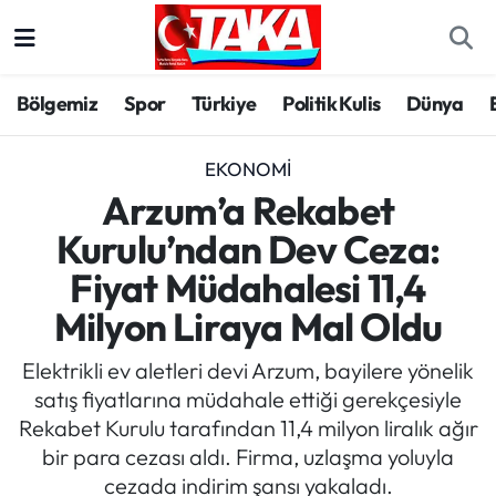
Bölgemiz
Trabzon Nöbetçi Eczaneler
Bölgemiz
Spor
Türkiye
Politik Kulis
Dünya
Spor
Trabzon Hava Durumu
EKONOMI
Türkiye
Trabzon Trafik Yoğunluk Haritası
Arzum’a Rekabet
Kurulu’ndan Dev Ceza:
Kültür/Sanat
Süper Lig Puan Durumu ve Fikstür
Fiyat Müdahalesi 11,4
Politika
Tüm Manşetler
Milyon Liraya Mal Oldu
Politik Kulis
Son Dakika Haberleri
Elektrikli ev aletleri devi Arzum, bayilere yönelik
satış fiyatlarına müdahale ettiği gerekçesiyle
Dünya
Haber Arşivi
Rekabet Kurulu tarafından 11,4 milyon liralık ağır
bir para cezası aldı. Firma, uzlaşma yoluyla
Magazin
cezada indirim şansı yakaladı.