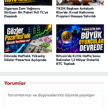
Sigaraya Zam Yağmuru
TKDK Başkanı Antalyalı
Sürüyor: Bir Paket 140 TL’ye
Rize’de: Kırsal Kalkınma
Dayandı
Projeleri Masaya Yatırıldı
Dövizde Haftalık Yükseliş:
Bitcoin’de Kritik Hafta Sonu:
Gözler Pazartesi Açılışında
Balinalar 1,2 Milyar Dolarlık
BTC Topladı
Yorumlar