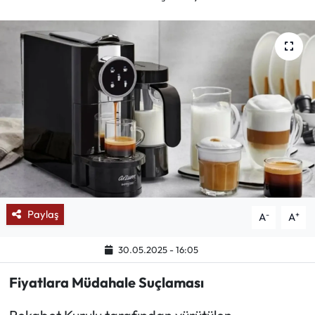
Mektup Galeri
Röportaj
Manşet
Köşe Yazıları
Karikatür Galeri
BIK
Paylaş
-
+
A
A
ASTROLOJİ
30.05.2025 - 16:05
Spor Yazıları
Fiyatlara Müdahale Suçlaması
Mektup Galeri