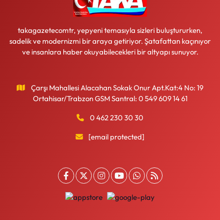
takagazetecomtr, yepyeni temasıyla sizleri buluştururken,
sadelik ve modernizmi bir araya getiriyor. Şatafattan kaçınıyor
ve insanlara haber okuyabilecekleri bir altyapı sunuyor.
Çarşı Mahallesi Alacahan Sokak Onur Apt.Kat:4 No: 19
Ortahisar/Trabzon GSM Santral: 0 549 609 14 61
0 462 230 30 30
[email protected]