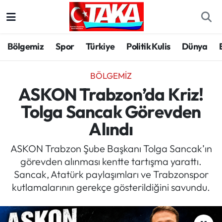
Bölgemiz
Trabzon Nöbetçi Eczaneler
Bölgemiz
Spor
Türkiye
Politik Kulis
Dünya
Spor
Trabzon Hava Durumu
BÖLGEMIZ
Türkiye
Trabzon Trafik Yoğunluk Haritası
ASKON Trabzon’da Kriz!
Tolga Sancak Görevden
Kültür/Sanat
Süper Lig Puan Durumu ve Fikstür
Alındı
Politika
Tüm Manşetler
ASKON Trabzon Şube Başkanı Tolga Sancak’ın
görevden alınması kentte tartışma yarattı.
Politik Kulis
Son Dakika Haberleri
Sancak, Atatürk paylaşımları ve Trabzonspor
kutlamalarının gerekçe gösterildiğini savundu.
Dünya
Haber Arşivi
Magazin