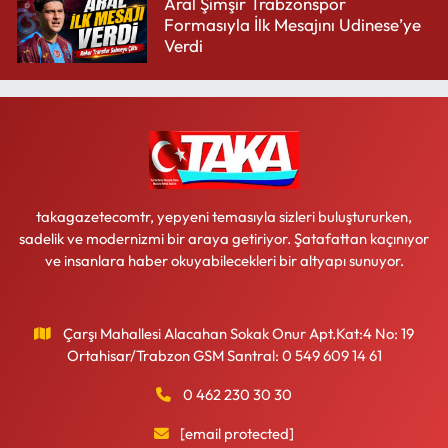
Aral Şimşir Trabzonspor
Formasıyla İlk Mesajını Udinese’ye
Verdi
takagazetecomtr, yepyeni temasıyla sizleri buluştururken,
sadelik ve modernizmi bir araya getiriyor. Şatafattan kaçınıyor
ve insanlara haber okuyabilecekleri bir altyapı sunuyor.
Çarşı Mahallesi Alacahan Sokak Onur Apt.Kat:4 No: 19
Ortahisar/Trabzon GSM Santral: 0 549 609 14 61
0 462 230 30 30
[email protected]