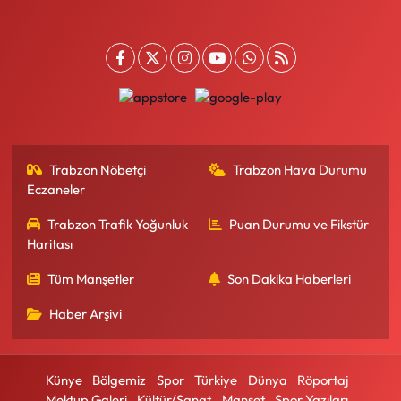
Trabzon Nöbetçi
Trabzon Hava Durumu
Eczaneler
Trabzon Trafik Yoğunluk
Puan Durumu ve Fikstür
Haritası
Tüm Manşetler
Son Dakika Haberleri
Haber Arşivi
Künye
Bölgemiz
Spor
Türkiye
Dünya
Röportaj
Mektup Galeri
Kültür/Sanat
Manşet
Spor Yazıları