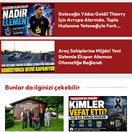
Geleceğin Yıldızı Geldi! Thierry
İçin Avrupa Alarmda. Topla
Hızlanma Yeteneğiyle Fark
Yaratıyor
Araç Sahiplerine Müjde! Yeni
Sistemle Eksper Ataması
Otomatiğe Bağlandı
Bunlar da ilginizi çekebilir