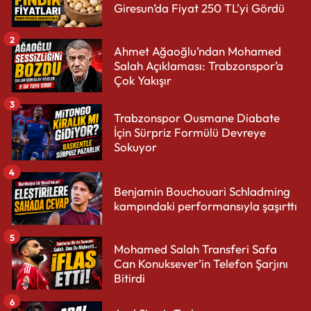
Giresun’da Fiyat 250 TL’yi Gördü
2
Ahmet Ağaoğlu’ndan Mohamed
Salah Açıklaması: Trabzonspor’a
Çok Yakışır
3
Trabzonspor Ousmane Diabate
İçin Sürpriz Formülü Devreye
Sokuyor
4
Benjamin Bouchouari Schladming
kampındaki performansıyla şaşırttı
5
Mohamed Salah Transferi Safa
Can Konuksever’in Telefon Şarjını
Bitirdi
6