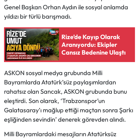
Genel Başkan Orhan Aydın ile sosyal anlamda
Ekonomi
yıldızı bir türlü barışmadı.
Sağlık
Rize’de Kayıp Olarak
Aranıyordu: Ekipler
Turizm
Cansız Bedenine Ulaştı
Teknoloji
ASKON sosyal medya grubunda Milli
Bayramlarda Atatürk’süz paylaşımlardan
rahatsız olan Sancak, ASKON grubunda bunu
eleştirdi. Son olarak, ‘Trabzonspor’un
Galatasaray’ı mağlup ettiği maçtan sonra Şarkı
eşliğinden sevindin’ denerek görevden alındı.
Milli Bayramlardaki mesajların Atatürksüz