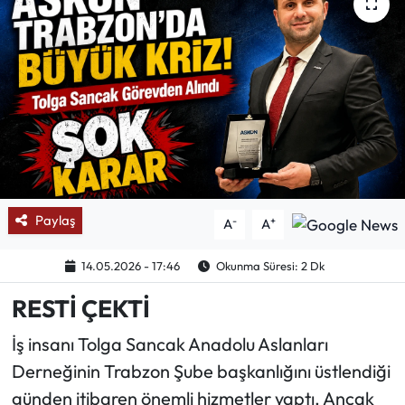
Mektup Galeri
Röportaj
Manşet
Köşe Yazıları
Karikatür Galeri
Paylaş
-
+
A
A
BIK
14.05.2026 - 17:46
Okunma Süresi: 2 Dk
RESTİ ÇEKTİ
ASTROLOJİ
İş insanı Tolga Sancak Anadolu Aslanları
Spor Yazıları
Derneğinin Trabzon Şube başkanlığını üstlendiği
günden itibaren önemli hizmetler yaptı. Ancak
Mektup Galeri