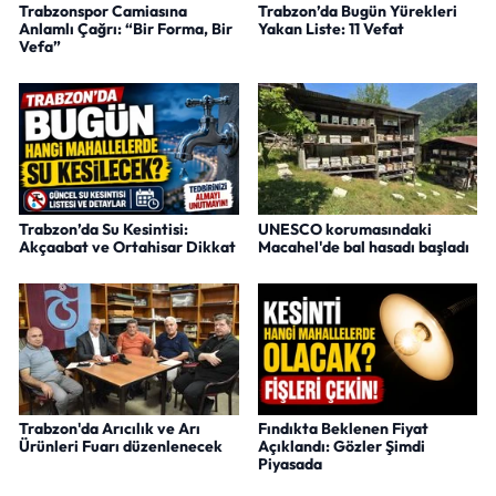
Trabzonspor Camiasına
Trabzon’da Bugün Yürekleri
Anlamlı Çağrı: “Bir Forma, Bir
Yakan Liste: 11 Vefat
Vefa”
Trabzon’da Su Kesintisi:
UNESCO korumasındaki
Akçaabat ve Ortahisar Dikkat
Macahel'de bal hasadı başladı
Trabzon'da Arıcılık ve Arı
Fındıkta Beklenen Fiyat
Ürünleri Fuarı düzenlenecek
Açıklandı: Gözler Şimdi
Piyasada