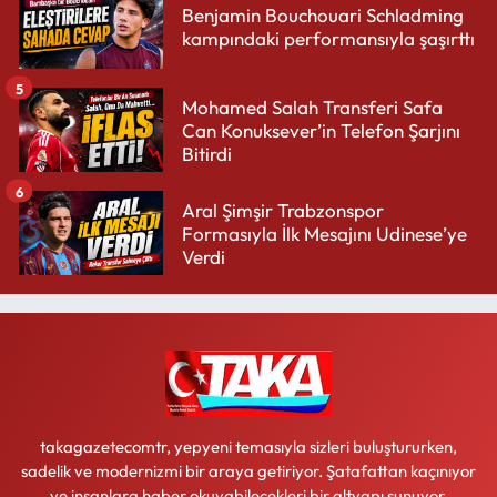
Benjamin Bouchouari Schladming
kampındaki performansıyla şaşırttı
5
Mohamed Salah Transferi Safa
Can Konuksever’in Telefon Şarjını
Bitirdi
6
Aral Şimşir Trabzonspor
Formasıyla İlk Mesajını Udinese’ye
Verdi
takagazetecomtr, yepyeni temasıyla sizleri buluştururken,
sadelik ve modernizmi bir araya getiriyor. Şatafattan kaçınıyor
ve insanlara haber okuyabilecekleri bir altyapı sunuyor.