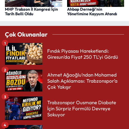
MHP Trabzon İl Kongresi İçin
Ahbap Derneği’nin
Tarih Belli Oldu
Yönetimine Kayyum Atandı
Çok Okunanlar
1
Fındık Piyasası Hareketlendi:
Giresun’da Fiyat 250 TL’yi Gördü
2
Ahmet Ağaoğlu’ndan Mohamed
Salah Açıklaması: Trabzonspor’a
Çok Yakışır
3
Trabzonspor Ousmane Diabate
İçin Sürpriz Formülü Devreye
Sokuyor
4