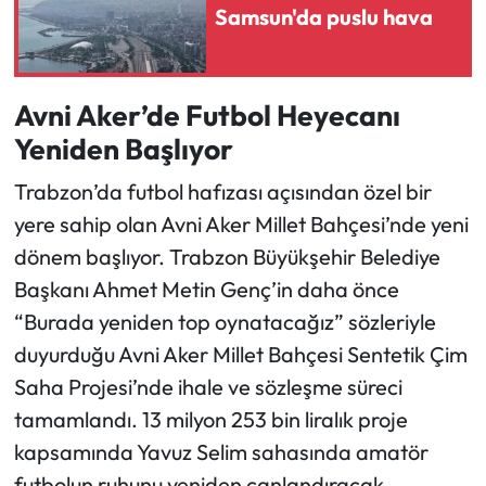
Samsun'da puslu hava
Ekonomi
Sağlık
Avni Aker’de Futbol Heyecanı
Yeniden Başlıyor
Turizm
Trabzon’da futbol hafızası açısından özel bir
Teknoloji
yere sahip olan Avni Aker Millet Bahçesi’nde yeni
dönem başlıyor. Trabzon Büyükşehir Belediye
Başkanı Ahmet Metin Genç’in daha önce
“Burada yeniden top oynatacağız” sözleriyle
duyurduğu Avni Aker Millet Bahçesi Sentetik Çim
Saha Projesi’nde ihale ve sözleşme süreci
tamamlandı. 13 milyon 253 bin liralık proje
kapsamında Yavuz Selim sahasında amatör
futbolun ruhunu yeniden canlandıracak