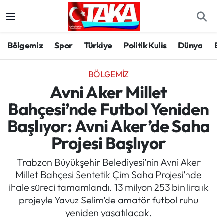
Bölgemiz
Trabzon Nöbetçi Eczaneler
Bölgemiz
Spor
Türkiye
Politik Kulis
Dünya
Spor
Trabzon Hava Durumu
BÖLGEMIZ
Türkiye
Trabzon Trafik Yoğunluk Haritası
Avni Aker Millet
Bahçesi’nde Futbol Yeniden
Kültür/Sanat
Süper Lig Puan Durumu ve Fikstür
Başlıyor: Avni Aker’de Saha
Politika
Tüm Manşetler
Projesi Başlıyor
Politik Kulis
Son Dakika Haberleri
Trabzon Büyükşehir Belediyesi’nin Avni Aker
Millet Bahçesi Sentetik Çim Saha Projesi’nde
Dünya
Haber Arşivi
ihale süreci tamamlandı. 13 milyon 253 bin liralık
projeyle Yavuz Selim’de amatör futbol ruhu
Magazin
yeniden yaşatılacak.