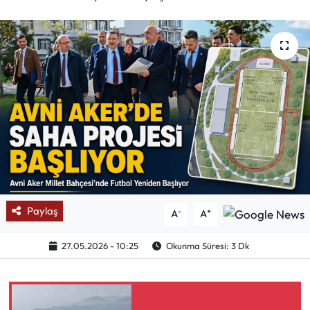
Mektup Galeri
Röportaj
Manşet
Köşe Yazıları
Karikatür Galeri
BIK
Paylaş
-
+
A
A
ASTROLOJİ
27.05.2026 - 10:25
Okunma Süresi: 3 Dk
Spor Yazıları
Mektup Galeri