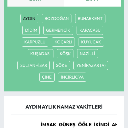
Ekonomi
AYDIN
BOZDOĞAN
BUHARKENT
Sağlık
DİDİM
GERMENCİK
KARACASU
KARPUZLU
KOÇARLI
KUYUCAK
Turizm
KUŞADASI
KÖŞK
NAZİLLİ
Teknoloji
SULTANHİSAR
SÖKE
YENİPAZAR (A)
ÇİNE
İNCİRLİOVA
AYDIN AYLIK NAMAZ VAKITLERI
İMSAK
GÜNEŞ
ÖĞLE
İKINDI
AKŞA