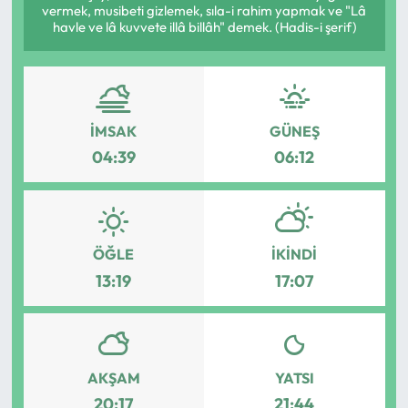
vermek, musibeti gizlemek, sıla-i rahim yapmak ve "Lâ
havle ve lâ kuvvete illâ billâh" demek. (Hadis-i şerif)
Mektup Galeri
Röportaj
Manşet
İMSAK
GÜNEŞ
04:39
06:12
Köşe Yazıları
Karikatür Galeri
ÖĞLE
İKINDI
BIK
13:19
17:07
ASTROLOJİ
Spor Yazıları
AKŞAM
YATSI
20:17
21:44
Mektup Galeri