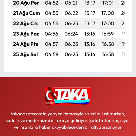
20 Ağu Per
04:52
06:21
13:17
17:01
20:03
21 Ağu Cum
04:53
06:22
13:17
17:00
20:02
22 Ağu Cts
04:55
06:23
13:17
17:00
20:01
23 Ağu Paz
04:56
06:24
13:16
16:59
19:59
24 Ağu Pts
04:57
06:25
13:16
16:58
19:58
25 Ağu Sal
04:58
06:25
13:16
16:58
19:56
takagazetecomtr, yepyeni temasıyla sizleri buluştururken,
sadelik ve modernizmi bir araya getiriyor. Şatafattan kaçınıyor
ve insanlara haber okuyabilecekleri bir altyapı sunuyor.