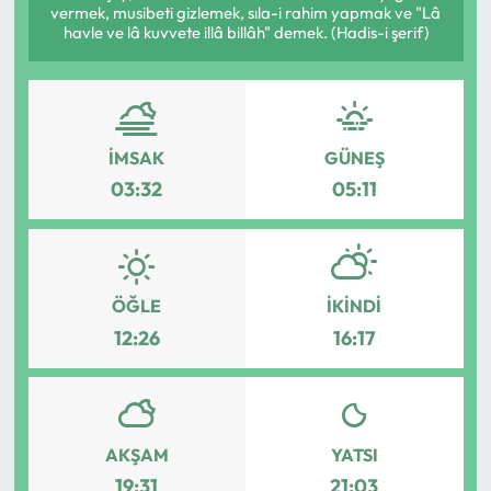
vermek, musibeti gizlemek, sıla-i rahim yapmak ve "Lâ
havle ve lâ kuvvete illâ billâh" demek. (Hadis-i şerif)
Mektup Galeri
Röportaj
Manşet
İMSAK
GÜNEŞ
03:32
05:11
Köşe Yazıları
Karikatür Galeri
ÖĞLE
İKINDI
BIK
12:26
16:17
ASTROLOJİ
Spor Yazıları
AKŞAM
YATSI
19:31
21:03
Mektup Galeri