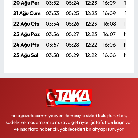
20 Ağu Per
03:52
05:24
12:23
16:09
19:13
21 Ağu Cum
03:53
05:25
12:23
16:09
19:11
22 Ağu Cts
03:54
05:26
12:23
16:08
19:10
23 Ağu Paz
03:56
05:27
12:23
16:07
19:08
24 Ağu Pts
03:57
05:28
12:22
16:06
19:07
25 Ağu Sal
03:58
05:29
12:22
16:06
19:05
takagazetecomtr, yepyeni temasıyla sizleri buluştururken,
sadelik ve modernizmi bir araya getiriyor. Şatafattan kaçınıyor
ve insanlara haber okuyabilecekleri bir altyapı sunuyor.