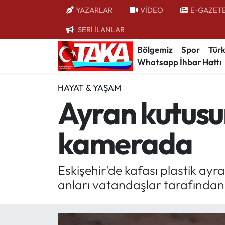
YAZARLAR
VİDEO
E-GAZET
SERİ İLANLAR
Bölgemiz
Trabzon Nöbetçi Eczaneler
Bölgemiz
Spor
Türk
Whatsapp İhbar Hattı
Spor
Trabzon Hava Durumu
HAYAT & YAŞAM
Türkiye
Trabzon Trafik Yoğunluk Haritası
Ayran kutusun
Kültür/Sanat
Süper Lig Puan Durumu ve Fikstür
kamerada
Politika
Tüm Manşetler
Politik Kulis
Son Dakika Haberleri
Eskişehir'de kafası plastik ayra
anları vatandaşlar tarafından 
Dünya
Haber Arşivi
Magazin