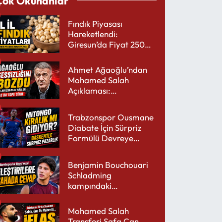
Çok Okunanlar
Fındık Piyasası
Hareketlendi:
Giresun’da Fiyat 250
TL’yi Gördü
Ahmet Ağaoğlu’ndan
Mohamed Salah
Açıklaması:
Trabzonspor’a Çok
Yakışır
Trabzonspor Ousmane
Diabate İçin Sürpriz
Formülü Devreye
Sokuyor
Benjamin Bouchouari
Schladming
kampındaki
performansıyla şaşırttı
Mohamed Salah
Transferi Safa Can