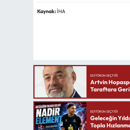
Kaynak:
İHA
EDITÖRÜN SEÇTIĞI
Artvin Hopasp
Taraftara Geri
EDITÖRÜN SEÇTIĞI
Geleceğin Yıldı
Topla Hızlanma