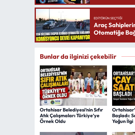
EDITÖRÜN SEÇTIĞI
Araç Sahipleri
Otomatiğe Bağ
Bunlar da ilginizi çekebilir
Ortahisar Belediyesi’nin Sıfır
Ortahisar’
Atık Çalışmaları Türkiye’ye
Başladı: S
Örnek Oldu
Yoğun İlgi