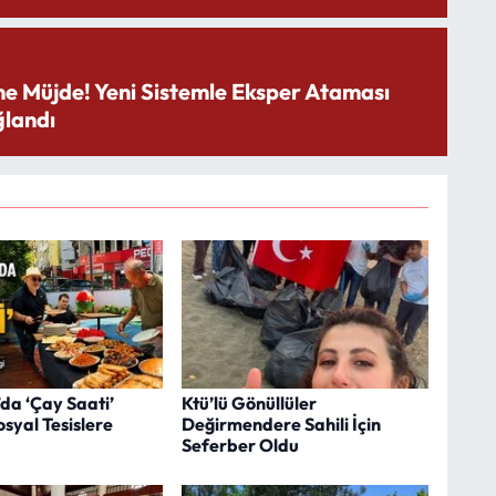
ne Müjde! Yeni Sistemle Eksper Ataması
landı
da ‘Çay Saati’
Ktü’lü Gönüllüler
osyal Tesislere
Değirmendere Sahili İçin
Seferber Oldu