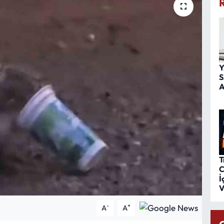
Y
S
A
T
C
İ
V
-
+
A
A