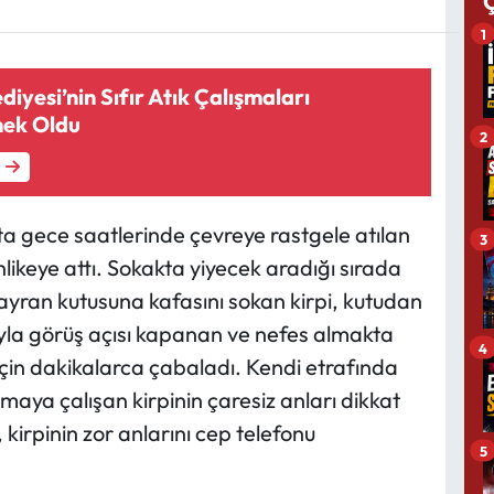
1
iyesi’nin Sıfır Atık Çalışmaları
nek Oldu
2
a gece saatlerinde çevreye rastgele atılan
3
tehlikeye attı. Sokakta yiyecek aradığı sırada
k ayran kutusuna kafasını sokan kirpi, kutudan
ıyla görüş açısı kapanan ve nefes almakta
4
için dakikalarca çabaladı. Kendi etrafında
aya çalışan kirpinin çaresiz anları dikkat
 kirpinin zor anlarını cep telefonu
5