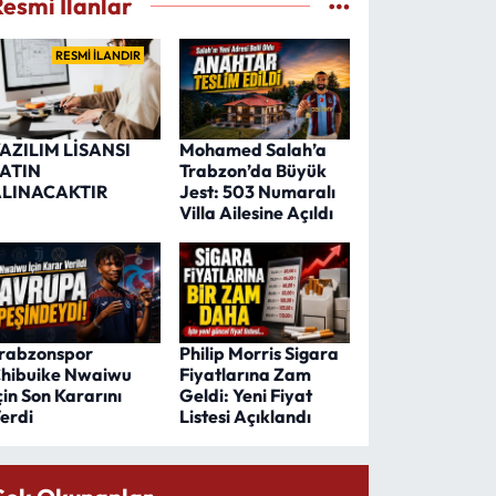
Resmi İlanlar
RESMİ İLANDIR
AZILIM LİSANSI
Mohamed Salah’a
ATIN
Trabzon’da Büyük
LINACAKTIR
Jest: 503 Numaralı
Villa Ailesine Açıldı
rabzonspor
Philip Morris Sigara
hibuike Nwaiwu
Fiyatlarına Zam
çin Son Kararını
Geldi: Yeni Fiyat
erdi
Listesi Açıklandı