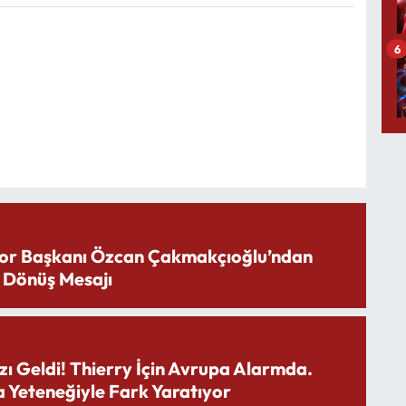
6
or Başkanı Özcan Çakmakçıoğlu’ndan
 Dönüş Mesajı
zı Geldi! Thierry İçin Avrupa Alarmda.
 Yeteneğiyle Fark Yaratıyor