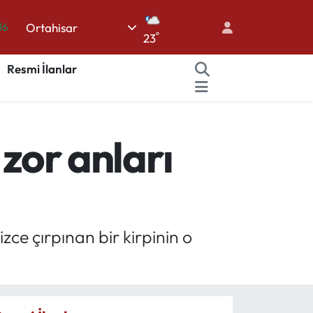
Ortahisar
16
°
23
06
Resmi İlanlar
02
.2
12
 zor anları
70
zce çırpınan bir kirpinin o