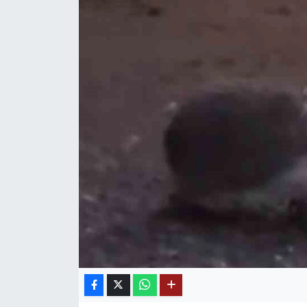
Mektup Galeri
Röportaj
Manşet
Köşe Yazıları
Karikatür Galeri
BIK
ASTROLOJİ
Spor Yazıları
Mektup Galeri