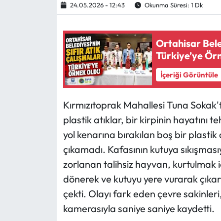
24.05.2026 - 12:43
Okunma Süresi: 1 Dk
Ekonomi
Ortahisar Beled
Sağlık
Türkiye’ye Ör
Turizm
İçeriği Görüntüle
Teknoloji
Kırmızıtoprak Mahallesi Tuna Sokak't
plastik atıklar, bir kirpinin hayatını 
yol kenarına bırakılan boş bir plasti
çıkamadı. Kafasının kutuya sıkışmas
zorlanan talihsiz hayvan, kurtulmak 
dönerek ve kutuyu yere vurarak çıkarm
çekti. Olayı fark eden çevre sakinleri,
kamerasıyla saniye saniye kaydetti.