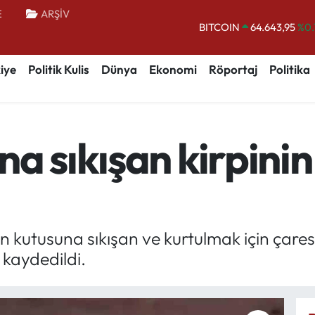
E
ARŞİV
BITCOIN
64.643,95
%0.
DOLAR
47,6006
%0.
iye
Politik Kulis
Dünya
Ekonomi
Röportaj
Politika
EURO
55,0250
%0.
STERLİN
64,2398
%0
GRAM ALTIN
6500.87
%0.
a sıkışan kirpinin
BİST100
13.799
%
n kutusuna sıkışan ve kurtulmak için çaresi
kaydedildi.