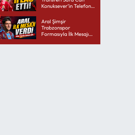
Konuksever’in Telefon
Şarjını Bitirdi
Aral Şimşir
Trabzonspor
Formasıyla İlk Mesajını
Udinese’ye Verdi