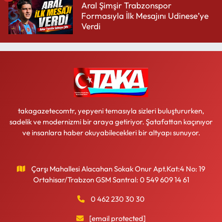
Aral Şimşir Trabzonspor
Formasıyla İlk Mesajını Udinese’ye
Verdi
takagazetecomtr, yepyeni temasıyla sizleri buluştururken,
sadelik ve modernizmi bir araya getiriyor. Şatafattan kaçınıyor
ve insanlara haber okuyabilecekleri bir altyapı sunuyor.
Çarşı Mahallesi Alacahan Sokak Onur Apt.Kat:4 No: 19
Ortahisar/Trabzon GSM Santral: 0 549 609 14 61
0 462 230 30 30
[email protected]