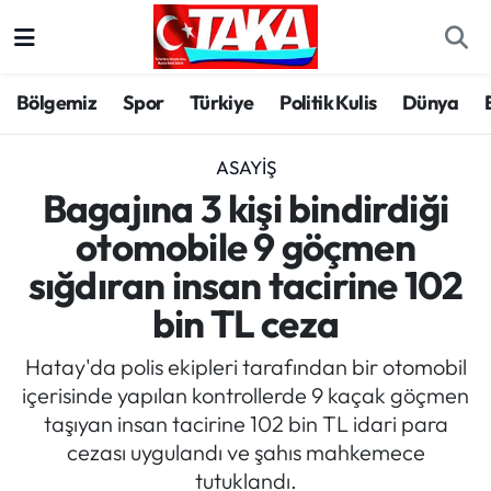
Bölgemiz
Trabzon Nöbetçi Eczaneler
Bölgemiz
Spor
Türkiye
Politik Kulis
Dünya
Spor
Trabzon Hava Durumu
ASAYIŞ
Türkiye
Trabzon Trafik Yoğunluk Haritası
Bagajına 3 kişi bindirdiği
otomobile 9 göçmen
Kültür/Sanat
Süper Lig Puan Durumu ve Fikstür
sığdıran insan tacirine 102
Politika
Tüm Manşetler
bin TL ceza
Politik Kulis
Son Dakika Haberleri
Hatay'da polis ekipleri tarafından bir otomobil
içerisinde yapılan kontrollerde 9 kaçak göçmen
Dünya
Haber Arşivi
taşıyan insan tacirine 102 bin TL idari para
cezası uygulandı ve şahıs mahkemece
Magazin
tutuklandı.