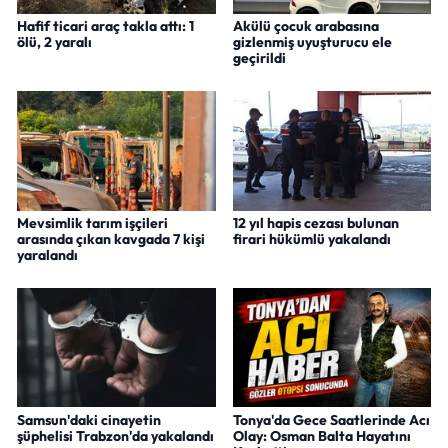
Hafif ticari araç takla attı: 1
Akülü çocuk arabasına
ölü, 2 yaralı
gizlenmiş uyuşturucu ele
geçirildi
Mevsimlik tarım işçileri
12 yıl hapis cezası bulunan
arasında çıkan kavgada 7 kişi
firari hükümlü yakalandı
yaralandı
Samsun'daki cinayetin
Tonya'da Gece Saatlerinde Acı
şüphelisi Trabzon'da yakalandı
Olay: Osman Balta Hayatını