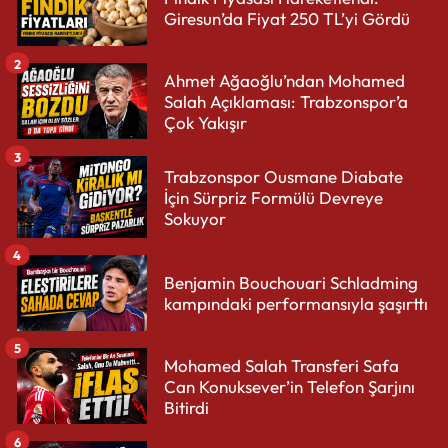
Giresun’da Fiyat 250 TL’yi Gördü
2
Ahmet Ağaoğlu’ndan Mohamed
Salah Açıklaması: Trabzonspor’a
Çok Yakışır
3
Trabzonspor Ousmane Diabate
İçin Sürpriz Formülü Devreye
Sokuyor
4
Benjamin Bouchouari Schladming
kampındaki performansıyla şaşırttı
5
Mohamed Salah Transferi Safa
Can Konuksever’in Telefon Şarjını
Bitirdi
6