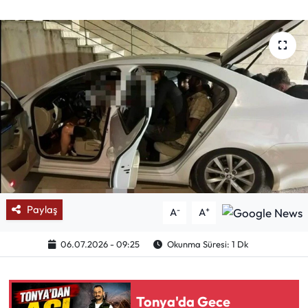
Mektup Galeri
Röportaj
Manşet
Köşe Yazıları
Karikatür Galeri
BIK
Paylaş
-
+
A
A
ASTROLOJİ
06.07.2026 - 09:25
Okunma Süresi: 1 Dk
Spor Yazıları
Tonya'da Gece
Mektup Galeri