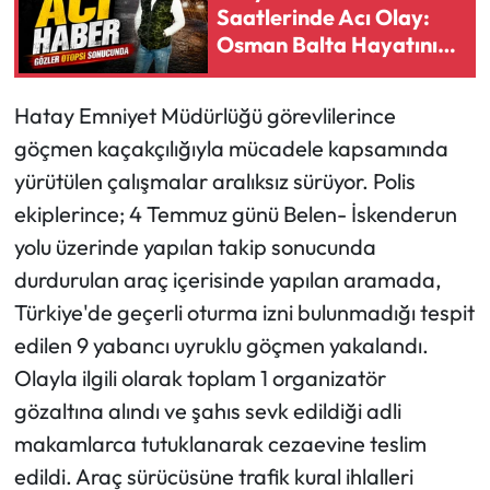
Saatlerinde Acı Olay:
Osman Balta Hayatını
Ekonomi
Kaybetti
Sağlık
Hatay Emniyet Müdürlüğü görevlilerince
göçmen kaçakçılığıyla mücadele kapsamında
Turizm
yürütülen çalışmalar aralıksız sürüyor. Polis
ekiplerince; 4 Temmuz günü Belen- İskenderun
Teknoloji
yolu üzerinde yapılan takip sonucunda
durdurulan araç içerisinde yapılan aramada,
Türkiye'de geçerli oturma izni bulunmadığı tespit
edilen 9 yabancı uyruklu göçmen yakalandı.
Olayla ilgili olarak toplam 1 organizatör
gözaltına alındı ve şahıs sevk edildiği adli
makamlarca tutuklanarak cezaevine teslim
edildi. Araç sürücüsüne trafik kural ihlalleri