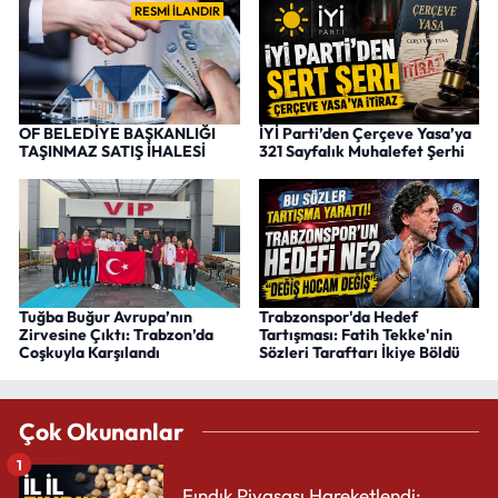
RESMİ İLANDIR
OF BELEDİYE BAŞKANLIĞI
İYİ Parti’den Çerçeve Yasa’ya
TAŞINMAZ SATIŞ İHALESİ
321 Sayfalık Muhalefet Şerhi
Tuğba Buğur Avrupa’nın
Trabzonspor'da Hedef
Zirvesine Çıktı: Trabzon’da
Tartışması: Fatih Tekke'nin
Coşkuyla Karşılandı
Sözleri Taraftarı İkiye Böldü
Çok Okunanlar
1
Fındık Piyasası Hareketlendi: