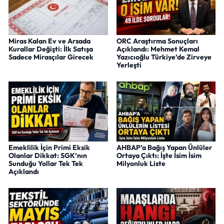
Miras Kalan Ev ve Arsada
ORC Araştırma Sonuçları
Kurallar Değişti: İlk Satışa
Açıklandı: Mehmet Kemal
Sadece Mirasçılar Girecek
Yazıcıoğlu Türkiye’de Zirveye
Yerleşti
Emeklilik İçin Primi Eksik
AHBAP’a Bağış Yapan Ünlüler
Olanlar Dikkat: SGK’nın
Ortaya Çıktı: İşte İsim İsim
Sunduğu Yollar Tek Tek
Milyonluk Liste
Açıklandı