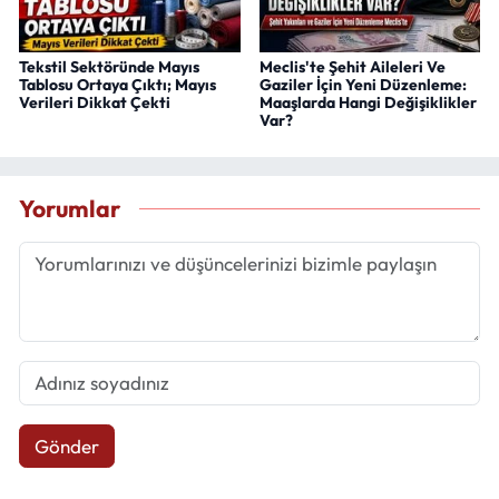
Tekstil Sektöründe Mayıs
Meclis'te Şehit Aileleri Ve
Tablosu Ortaya Çıktı; Mayıs
Gaziler İçin Yeni Düzenleme:
Verileri Dikkat Çekti
Maaşlarda Hangi Değişiklikler
Var?
Yorumlar
Gönder