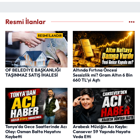
Resmi İlanlar
RESMİ İLANDIR
OF BELEDİYE BAŞKANLIĞI
Altında Fırtına Öncesi
TAŞINMAZ SATIŞ İHALESİ
Sessizlik mi? Gram Altın 6 Bin
660 TL’yi Aştı
Tonya'da Gece Saatlerinde Acı
Arabesk Müziğin Acı Kaybı:
Olay: Osman Balta Hayatını
Cansever 59 Yaşında Hayata
Kaybetti
Veda Etti