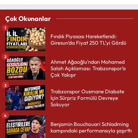
Çok Okunanlar
1
Fındık Piyasası Hareketlendi:
Giresun’da Fiyat 250 TL’yi Gördü
2
Ahmet Ağaoğlu’ndan Mohamed
Salah Açıklaması: Trabzonspor’a
Çok Yakışır
3
Trabzonspor Ousmane Diabate
İçin Sürpriz Formülü Devreye
Sokuyor
4
Benjamin Bouchouari Schladming
kampındaki performansıyla şaşırttı