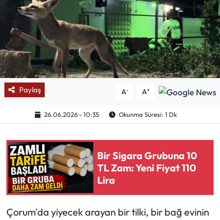
Mektup Galeri
Röportaj
Manşet
Paylaş
-
+
A
A
Köşe Yazıları
26.06.2026 - 10:35
Okunma Süresi: 1 Dk
Karikatür Galeri
BIK
Bir Sigara Grubuna 10
TL Zam: Yeni Fiyat 110
ASTROLOJİ
Lira
Spor Yazıları
Çorum'da yiyecek arayan bir tilki, bir bağ evinin
Mektup Galeri