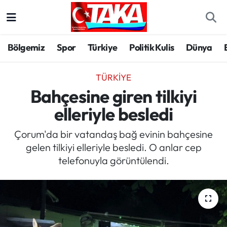
Bölgemiz
Trabzon Nöbetçi Eczaneler
Bölgemiz
Spor
Türkiye
Politik Kulis
Dünya
Spor
Trabzon Hava Durumu
TÜRKIYE
Türkiye
Trabzon Trafik Yoğunluk Haritası
Bahçesine giren tilkiyi
elleriyle besledi
Kültür/Sanat
Süper Lig Puan Durumu ve Fikstür
Çorum'da bir vatandaş bağ evinin bahçesine
Politika
Tüm Manşetler
gelen tilkiyi elleriyle besledi. O anlar cep
telefonuyla görüntülendi.
Politik Kulis
Son Dakika Haberleri
Dünya
Haber Arşivi
Magazin