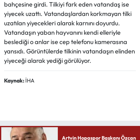
bahçesine girdi. Tilkiyi fark eden vatandaş ise
yiyecek uzattı. Vatandaşlardan korkmayan tilki
Ekonomi
uzatılan yiyecekleri alarak karnını doyurdu.
Sağlık
Vatandaşın yaban hayvanını kendi elleriyle
beslediği o anlar ise cep telefonu kamerasına
Turizm
yansıdı. Görüntülerde tilkinin vatandaşın elinden
yiyeceği alarak yediği görülüyor.
Teknoloji
Kaynak:
İHA
Artvin Hopaspor Başkanı Özcan