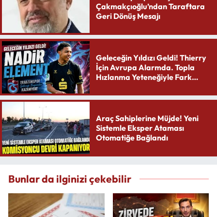
Çakmakçıoğlu’ndan Taraftara
Geri Dönüş Mesajı
Geleceğin Yıldızı Geldi! Thierry
İçin Avrupa Alarmda. Topla
Hızlanma Yeteneğiyle Fark
Yaratıyor
Araç Sahiplerine Müjde! Yeni
Sistemle Eksper Ataması
Otomatiğe Bağlandı
Bunlar da ilginizi çekebilir