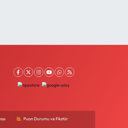
ası
Puan Durumu ve Fikstür