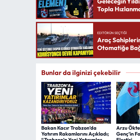
Geleceğin Yıldı
Topla Hızlanma
EDITÖRÜN SEÇTIĞI
Araç Sahipleri
Otomatiğe Bağ
Bunlar da ilginizi çekebilir
Bakan Kacır Trabzon’da
Arzu Ökte
Yatırım Rakamlarını Açıkladı;
Genç’in 
“Trabzon’a Yeni Yatırımlar
Eleştiri