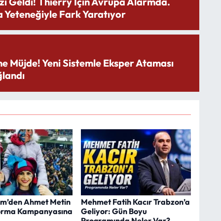
zı Geldi! Thierry İçin Avrupa Alarmda.
 Yeteneğiyle Fark Yaratıyor
ne Müjde! Yeni Sistemle Eksper Ataması
landı
m’den Ahmet Metin
Mehmet Fatih Kacır Trabzon’a
Forma Kampanyasına
Geliyor: Gün Boyu
Programında Neler Var?