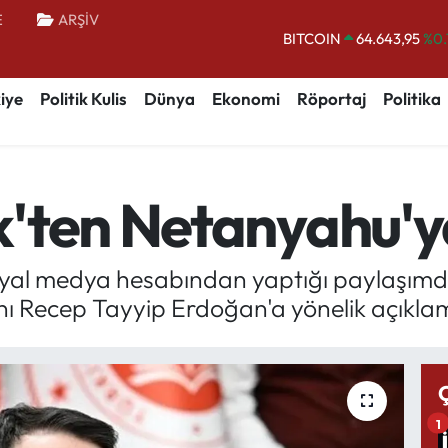
E
ARŞİV
BITCOIN
64.643,95
%0.
DOLAR
47,6006
%0.
iye
Politik Kulis
Dünya
Ekonomi
Röportaj
Politika
EURO
55,0250
%0.
STERLİN
64,2398
%0
GRAM ALTIN
6500.87
%0.
'ten Netanyahu'y
BİST100
13.799
%
syal medya hesabından yaptığı paylaşımd
Recep Tayyip Erdoğan'a yönelik açıklama
1