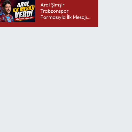
Aral Şimşir
Trabzonspor
Formasıyla İlk Mesajını
Udinese’ye Verdi