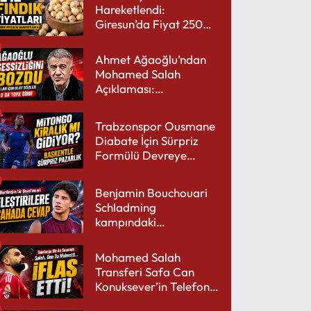
Hareketlendi:
Giresun’da Fiyat 250
TL’yi Gördü
Ahmet Ağaoğlu’ndan
Mohamed Salah
Açıklaması:
Trabzonspor’a Çok
Yakışır
Trabzonspor Ousmane
Diabate İçin Sürpriz
Formülü Devreye
Sokuyor
Benjamin Bouchouari
Schladming
kampındaki
performansıyla şaşırttı
Mohamed Salah
Transferi Safa Can
Konuksever’in Telefon
Şarjını Bitirdi