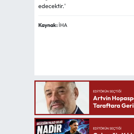
edecektir.'
Kaynak:
İHA
EDITÖRÜN SEÇTIĞI
Artvin Hopasp
Taraftara Geri
EDITÖRÜN SEÇTIĞI