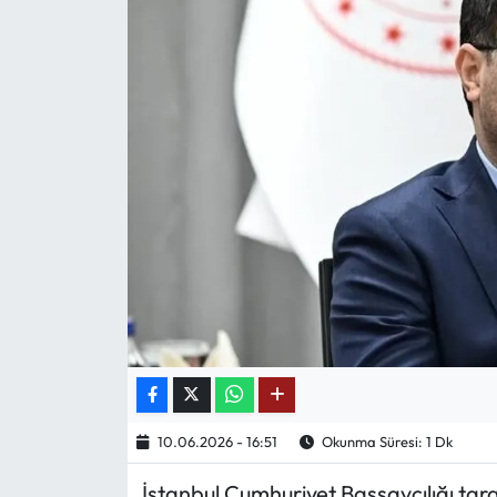
Mektup Galeri
Röportaj
Manşet
Köşe Yazıları
Karikatür Galeri
BIK
ASTROLOJİ
Spor Yazıları
10.06.2026 - 16:51
Okunma Süresi: 1 Dk
İstanbul Cumhuriyet Başsavcılığı ta
Mektup Galeri