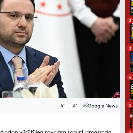
2
3
4
-
+
5
A
A
rafından yürütülen soykırım soruşturmasında
6