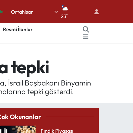
16
Ortahisar
°
23
06
Resmi İlanlar
02
.2
12
a tepki
70
a, İsrail Başbakanı Binyamin
larına tepki gösterdi.
Çok Okunanlar
Fındık Piyasası