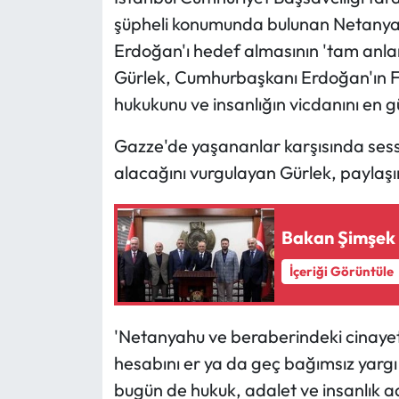
şüpheli konumunda bulunan Netanya
Ekonomi
Erdoğan'ı hedef almasının 'tam anlamı
Gürlek, Cumhurbaşkanı Erdoğan'ın Fil
Sağlık
hukukunu ve insanlığın vicdanını en g
Turizm
Gazze'de yaşananlar karşısında sessiz
alacağını vurgulayan Gürlek, paylaşı
Teknoloji
Bakan Şimşek 
İçeriği Görüntüle
'Netanyahu ve beraberindeki cinayet ş
hesabını er ya da geç bağımsız yargı
bugün de hukuk, adalet ve insanlık 