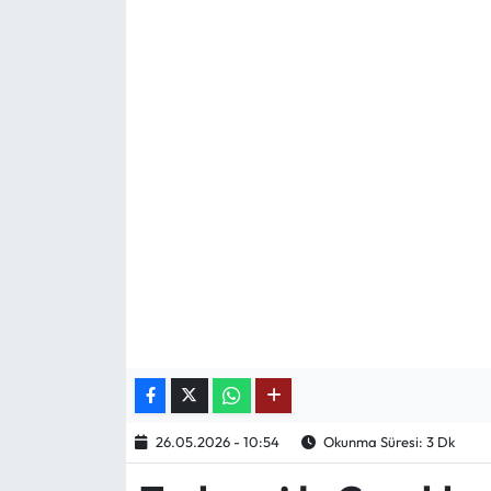
Mektup Galeri
Röportaj
Manşet
Köşe Yazıları
Karikatür Galeri
BIK
ASTROLOJİ
Spor Yazıları
26.05.2026 - 10:54
Okunma Süresi: 3 Dk
Mektup Galeri