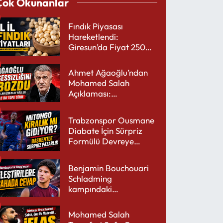
Çok Okunanlar
Fındık Piyasası
Hareketlendi:
Giresun’da Fiyat 250
TL’yi Gördü
Ahmet Ağaoğlu’ndan
Mohamed Salah
Açıklaması:
Trabzonspor’a Çok
Yakışır
Trabzonspor Ousmane
Diabate İçin Sürpriz
Formülü Devreye
Sokuyor
Benjamin Bouchouari
Schladming
kampındaki
performansıyla şaşırttı
Mohamed Salah