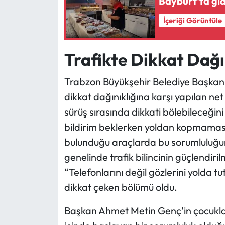
Bayburt'ta gı
İçeriği Görüntüle
Trafikte Dikkat Dağı
Trabzon Büyükşehir Belediye Başkanı
dikkat dağınıklığına karşı yapılan net 
sürüş sırasında dikkati bölebileceğin
bildirim beklerken yoldan kopmaması g
bulunduğu araçlarda bu sorumluluğun
genelinde trafik bilincinin güçlendir
“Telefonlarını değil gözlerini yolda tu
dikkat çeken bölümü oldu.
Başkan Ahmet Metin Genç’in çocuklara 