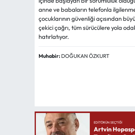
içinde başlayan bir sorumluluk olduğu
anne ve babaların telefonla ilgilenm
çocuklarının güvenliği açısından büy
çekici çağrı, tüm sürücülere yola odak
hatırlatıyor.
Muhabir:
DOĞUKAN ÖZKURT
EDITÖRÜN SEÇTIĞI
Artvin Hopasp