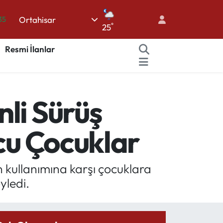
Ortahisar
18
°
25
32
Resmi İlanlar
38
03
14
li Sürüş
35
lcu Çocuklar
 kullanımına karşı çocuklara
yledi.