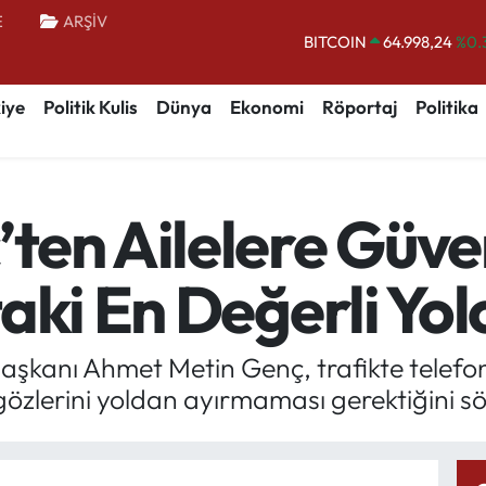
E
ARŞİV
DOLAR
47,7436
%0.
EURO
55,2510
%0.
iye
Politik Kulis
Dünya
Ekonomi
Röportaj
Politika
STERLİN
64,4811
%0.
GRAM ALTIN
6660.55
%0.
BİST100
13.779
%-
ten Ailelere Güven
BITCOIN
64.998,24
%0.
aki En Değerli Yo
şkanı Ahmet Metin Genç, trafikte telefon
özlerini yoldan ayırmaması gerektiğini sö