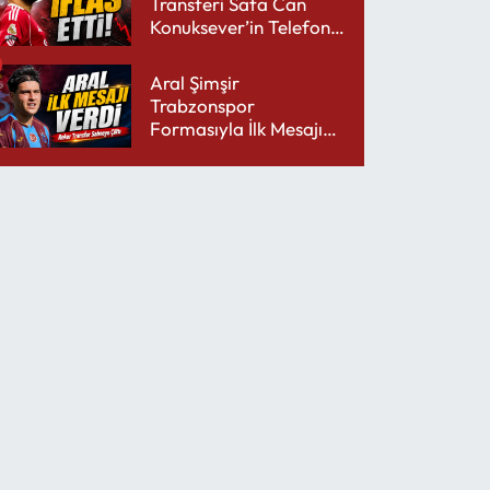
Transferi Safa Can
Konuksever’in Telefon
Şarjını Bitirdi
Aral Şimşir
Trabzonspor
Formasıyla İlk Mesajını
Udinese’ye Verdi