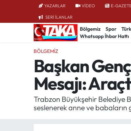
YAZARLAR
VİDEO
E-GAZET
SERİ İLANLAR
Bölgemiz
Trabzon Nöbetçi Eczaneler
Bölgemiz
Spor
Türk
Whatsapp İhbar Hattı
Spor
Trabzon Hava Durumu
BÖLGEMIZ
Türkiye
Trabzon Trafik Yoğunluk Haritası
Başkan Genç’
Kültür/Sanat
Süper Lig Puan Durumu ve Fikstür
Mesajı: Araçt
Politika
Tüm Manşetler
Politik Kulis
Son Dakika Haberleri
Trabzon Büyükşehir Belediye Ba
seslenerek anne ve babaların g
Dünya
Haber Arşivi
Magazin