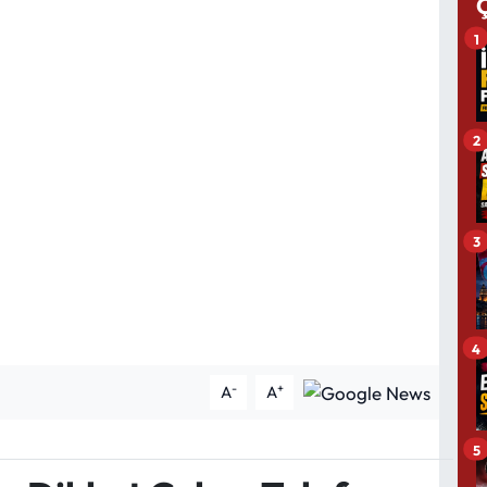
1
2
3
4
-
+
A
A
5