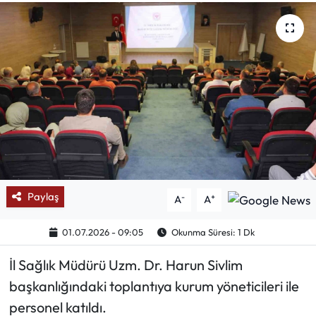
Mektup Galeri
Röportaj
Manşet
Köşe Yazıları
Karikatür Galeri
Paylaş
-
+
A
A
BIK
01.07.2026 - 09:05
Okunma Süresi: 1 Dk
ASTROLOJİ
İl Sağlık Müdürü Uzm. Dr. Harun Sivlim
Spor Yazıları
başkanlığındaki toplantıya kurum yöneticileri ile
personel katıldı.
Mektup Galeri