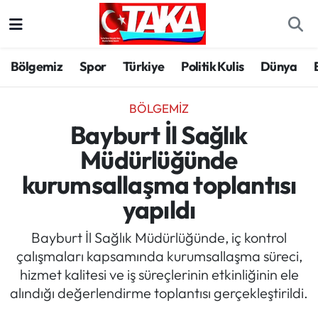
Bölgemiz
Trabzon Nöbetçi Eczaneler
Bölgemiz
Spor
Türkiye
Politik Kulis
Dünya
Spor
Trabzon Hava Durumu
BÖLGEMIZ
Türkiye
Trabzon Trafik Yoğunluk Haritası
Bayburt İl Sağlık
Müdürlüğünde
Kültür/Sanat
Süper Lig Puan Durumu ve Fikstür
kurumsallaşma toplantısı
Politika
Tüm Manşetler
yapıldı
Politik Kulis
Son Dakika Haberleri
Bayburt İl Sağlık Müdürlüğünde, iç kontrol
çalışmaları kapsamında kurumsallaşma süreci,
Dünya
Haber Arşivi
hizmet kalitesi ve iş süreçlerinin etkinliğinin ele
alındığı değerlendirme toplantısı gerçekleştirildi.
Magazin