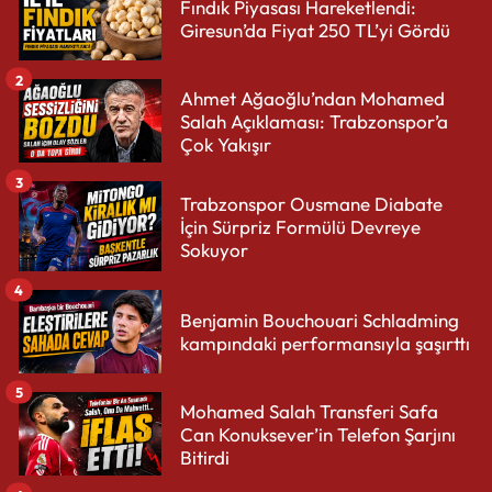
Fındık Piyasası Hareketlendi:
Giresun’da Fiyat 250 TL’yi Gördü
2
Ahmet Ağaoğlu’ndan Mohamed
Salah Açıklaması: Trabzonspor’a
Çok Yakışır
3
Trabzonspor Ousmane Diabate
İçin Sürpriz Formülü Devreye
Sokuyor
4
Benjamin Bouchouari Schladming
kampındaki performansıyla şaşırttı
5
Mohamed Salah Transferi Safa
Can Konuksever’in Telefon Şarjını
Bitirdi