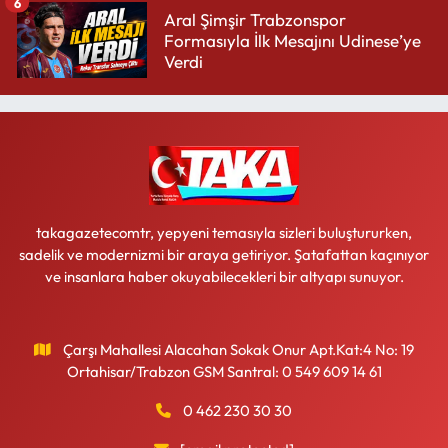
6
Aral Şimşir Trabzonspor
Formasıyla İlk Mesajını Udinese’ye
Verdi
takagazetecomtr, yepyeni temasıyla sizleri buluştururken,
sadelik ve modernizmi bir araya getiriyor. Şatafattan kaçınıyor
ve insanlara haber okuyabilecekleri bir altyapı sunuyor.
Çarşı Mahallesi Alacahan Sokak Onur Apt.Kat:4 No: 19
Ortahisar/Trabzon GSM Santral: 0 549 609 14 61
0 462 230 30 30