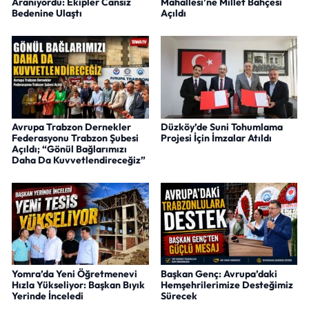
Aranıyordu: Ekipler Cansız
Mahallesi’ne Millet Bahçesi
Bedenine Ulaştı
Açıldı
Avrupa Trabzon Dernekler
Düzköy’de Suni Tohumlama
Federasyonu Trabzon Şubesi
Projesi İçin İmzalar Atıldı
Açıldı; “Gönül Bağlarımızı
Daha Da Kuvvetlendireceğiz”
Yomra’da Yeni Öğretmenevi
Başkan Genç: Avrupa’daki
Hızla Yükseliyor: Başkan Bıyık
Hemşehrilerimize Desteğimiz
Yerinde İnceledi
Sürecek