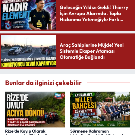
Geleceğin Yıldızı Geldi! Thierry
İçin Avrupa Alarmda. Topla
Hızlanma Yeteneğiyle Fark
Yaratıyor
Araç Sahiplerine Müjde! Yeni
Sistemle Eksper Ataması
Otomatiğe Bağlandı
Bunlar da ilginizi çekebilir
Rize’de Kayıp Olarak
Sürmene Kahraman