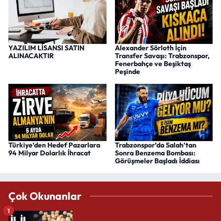
YAZILIM LİSANSI SATIN
Alexander Sörloth İçin
ALINACAKTIR
Transfer Savaşı: Trabzonspor,
Fenerbahçe ve Beşiktaş
Peşinde
Türkiye’den Hedef Pazarlara
Trabzonspor’da Salah’tan
94 Milyar Dolarlık İhracat
Sonra Benzema Bombası:
Görüşmeler Başladı İddiası
Çok Okunanlar
1