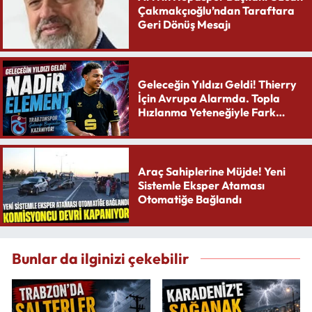
Çakmakçıoğlu’ndan Taraftara
Geri Dönüş Mesajı
Geleceğin Yıldızı Geldi! Thierry
İçin Avrupa Alarmda. Topla
Hızlanma Yeteneğiyle Fark
Yaratıyor
Araç Sahiplerine Müjde! Yeni
Sistemle Eksper Ataması
Otomatiğe Bağlandı
Bunlar da ilginizi çekebilir