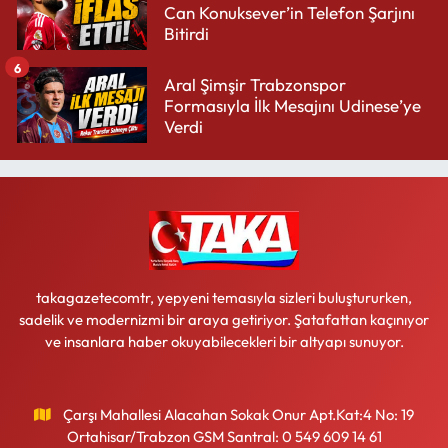
Can Konuksever’in Telefon Şarjını
Bitirdi
6
Aral Şimşir Trabzonspor
Formasıyla İlk Mesajını Udinese’ye
Verdi
takagazetecomtr, yepyeni temasıyla sizleri buluştururken,
sadelik ve modernizmi bir araya getiriyor. Şatafattan kaçınıyor
ve insanlara haber okuyabilecekleri bir altyapı sunuyor.
Çarşı Mahallesi Alacahan Sokak Onur Apt.Kat:4 No: 19
Ortahisar/Trabzon GSM Santral: 0 549 609 14 61