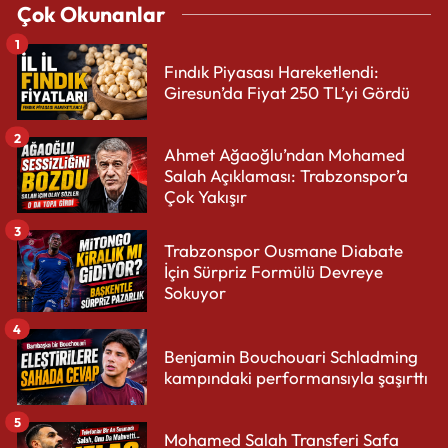
Çok Okunanlar
1
Fındık Piyasası Hareketlendi:
Giresun’da Fiyat 250 TL’yi Gördü
2
Ahmet Ağaoğlu’ndan Mohamed
Salah Açıklaması: Trabzonspor’a
Çok Yakışır
3
Trabzonspor Ousmane Diabate
İçin Sürpriz Formülü Devreye
Sokuyor
4
Benjamin Bouchouari Schladming
kampındaki performansıyla şaşırttı
5
Mohamed Salah Transferi Safa