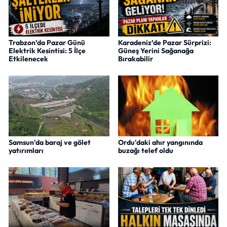
Trabzon’da Pazar Günü
Karadeniz’de Pazar Sürprizi:
Elektrik Kesintisi: 5 İlçe
Güneş Yerini Sağanağa
Etkilenecek
Bırakabilir
Samsun'da baraj ve gölet
Ordu'daki ahır yangınında
yatırımları
buzağı telef oldu