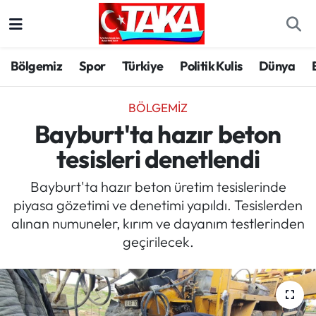
Bölgemiz
Trabzon Nöbetçi Eczaneler
Bölgemiz
Spor
Türkiye
Politik Kulis
Dünya
Spor
Trabzon Hava Durumu
BÖLGEMIZ
Türkiye
Trabzon Trafik Yoğunluk Haritası
Bayburt'ta hazır beton
tesisleri denetlendi
Kültür/Sanat
Süper Lig Puan Durumu ve Fikstür
Bayburt'ta hazır beton üretim tesislerinde
Politika
Tüm Manşetler
piyasa gözetimi ve denetimi yapıldı. Tesislerden
alınan numuneler, kırım ve dayanım testlerinden
Politik Kulis
Son Dakika Haberleri
geçirilecek.
Dünya
Haber Arşivi
Magazin