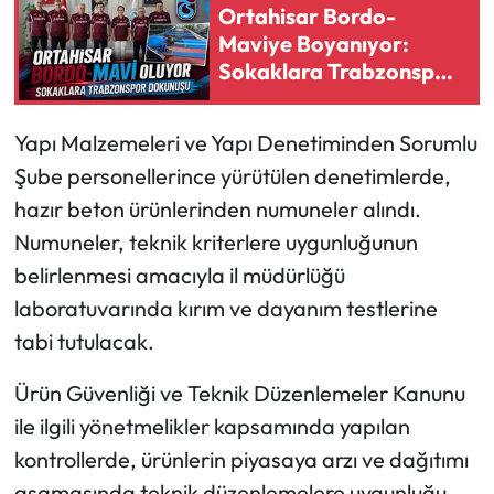
Ortahisar Bordo-
Maviye Boyanıyor:
Ekonomi
Sokaklara Trabzonspor
Dokunuşu
Sağlık
Yapı Malzemeleri ve Yapı Denetiminden Sorumlu
Turizm
Şube personellerince yürütülen denetimlerde,
hazır beton ürünlerinden numuneler alındı.
Teknoloji
Numuneler, teknik kriterlere uygunluğunun
belirlenmesi amacıyla il müdürlüğü
laboratuvarında kırım ve dayanım testlerine
tabi tutulacak.
Ürün Güvenliği ve Teknik Düzenlemeler Kanunu
ile ilgili yönetmelikler kapsamında yapılan
kontrollerde, ürünlerin piyasaya arzı ve dağıtımı
aşamasında teknik düzenlemelere uygunluğu