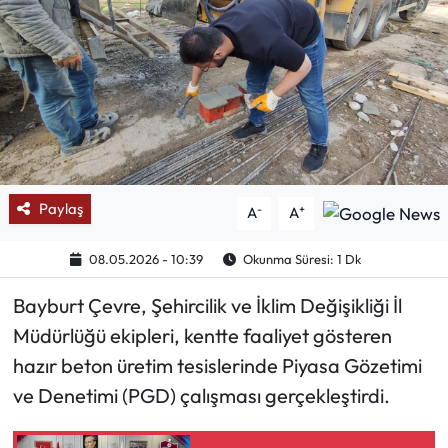
Mektup Galeri
Röportaj
Manşet
Köşe Yazıları
Paylaş
-
+
A
A
Karikatür Galeri
08.05.2026 - 10:39
Okunma Süresi: 1 Dk
BIK
Bayburt Çevre, Şehircilik ve İklim Değişikliği İl
Müdürlüğü ekipleri, kentte faaliyet gösteren
ASTROLOJİ
hazır beton üretim tesislerinde Piyasa Gözetimi
Spor Yazıları
ve Denetimi (PGD) çalışması gerçekleştirdi.
Mektup Galeri