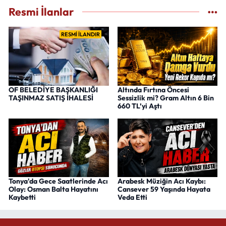
Resmi İlanlar
RESMİ İLANDIR
OF BELEDİYE BAŞKANLIĞI
Altında Fırtına Öncesi
TAŞINMAZ SATIŞ İHALESİ
Sessizlik mi? Gram Altın 6 Bin
660 TL’yi Aştı
Tonya'da Gece Saatlerinde Acı
Arabesk Müziğin Acı Kaybı:
Olay: Osman Balta Hayatını
Cansever 59 Yaşında Hayata
Kaybetti
Veda Etti