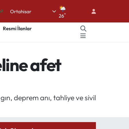
69
Ortahisar
06
°
26
.1
Resmi İlanlar
21
32
48
line afet
ın, deprem anı, tahliye ve sivil