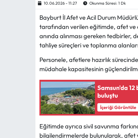
10.06.2026 - 11:27
Okunma Süresi: 1 Dk
Ekonomi
Bayburt İl Afet ve Acil Durum Müdür
tarafından verilen eğitimde, afet ve
Sağlık
anında alınması gereken tedbirler, 
tahliye süreçleri ve toplanma alanları
Turizm
Personele, afetlere hazırlık sürecinde
Teknoloji
müdahale kapasitesinin güçlendirilmes
Samsun'da 12 b
buluştu
İçeriği Görüntüle
Eğitimde ayrıca sivil savunma farkında
bilgilendirmelerde bulunularak, afet 