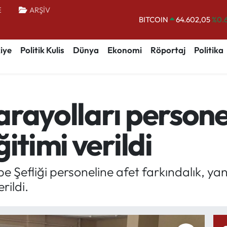
BITCOIN
64.602,05
%0.
E
ARŞİV
DOLAR
47,5986
%0.
EURO
55,0700
%0
iye
Politik Kulis
Dünya
Ekonomi
Röportaj
Politika
STERLİN
64,2438
%0.
GRAM ALTIN
6513.94
%0.
BİST100
13.768
%
rayolları persone
itimi verildi
 Şefliği personeline afet farkındalık, yang
rildi.