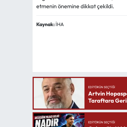
etmenin önemine dikkat çekildi.
Kaynak:
İHA
EDITÖRÜN SEÇTIĞI
Artvin Hopasp
Taraftara Geri
EDITÖRÜN SEÇTIĞI