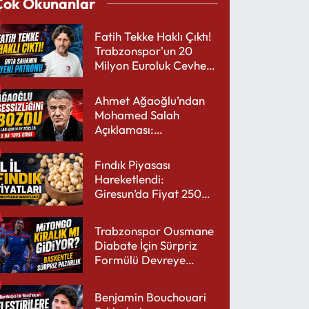
Çok Okunanlar
Fatih Tekke Haklı Çıktı!
Trabzonspor'un 20
Milyon Euroluk Cevheri
Parlıyor
Ahmet Ağaoğlu’ndan
Mohamed Salah
Açıklaması:
Trabzonspor’a Çok
Yakışır
Fındık Piyasası
Hareketlendi:
Giresun’da Fiyat 250
TL’yi Gördü
Trabzonspor Ousmane
Diabate İçin Sürpriz
Formülü Devreye
Sokuyor
Benjamin Bouchouari