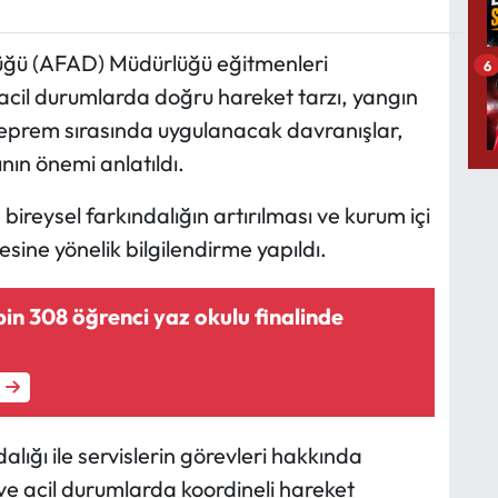
lüğü (AFAD) Müdürlüğü eğitmenleri
6
 acil durumlarda doğru hareket tarzı, yangın
deprem sırasında uygulanacak davranışlar,
nın önemi anlatıldı.
 bireysel farkındalığın artırılması ve kurum içi
ine yönelik bilgilendirme yapıldı.
in 308 öğrenci yaz okulu finalinde
lığı ile servislerin görevleri hakkında
ve acil durumlarda koordineli hareket