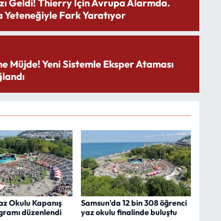
zı Geldi! Thierry İçin Avrupa Alarmda.
 Yeteneğiyle Fark Yaratıyor
ne Müjde! Yeni Sistemle Eksper Ataması
landı
z Okulu Kapanış
Samsun'da 12 bin 308 öğrenci
ogramı düzenlendi
yaz okulu finalinde buluştu