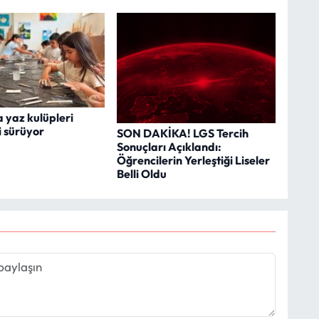
 yaz kulüpleri
i sürüyor
SON DAKİKA! LGS Tercih
Sonuçları Açıklandı:
Öğrencilerin Yerleştiği Liseler
Belli Oldu