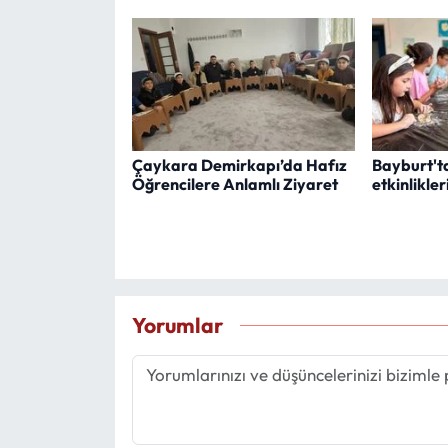
Çaykara Demirkapı’da Hafız
Bayburt'ta
Öğrencilere Anlamlı Ziyaret
etkinlikler
Yorumlar