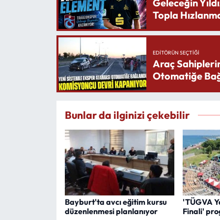
Geleceğin Yıldı
Topla Hızlanma
EDITÖRÜN SEÇTIĞI
Araç Sahipleri
Otomatiğe Bağ
Bunlar da ilginizi çekebilir
Bayburt'ta avcı eğitim kursu
'TÜGVA Ya
düzenlenmesi planlanıyor
Finali' pr