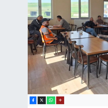
Mektup Galeri
Röportaj
Manşet
Köşe Yazıları
Karikatür Galeri
BIK
ASTROLOJİ
Spor Yazıları
Mektup Galeri