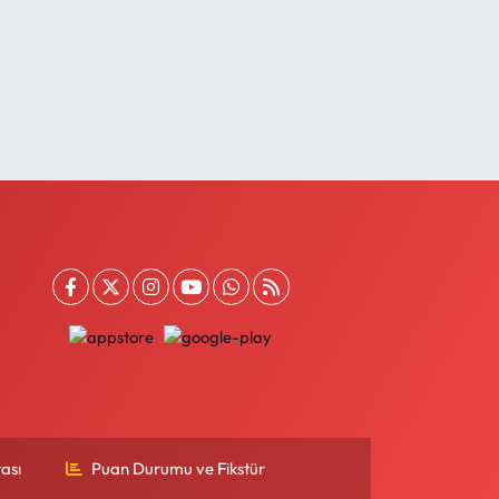
ası
Puan Durumu ve Fikstür