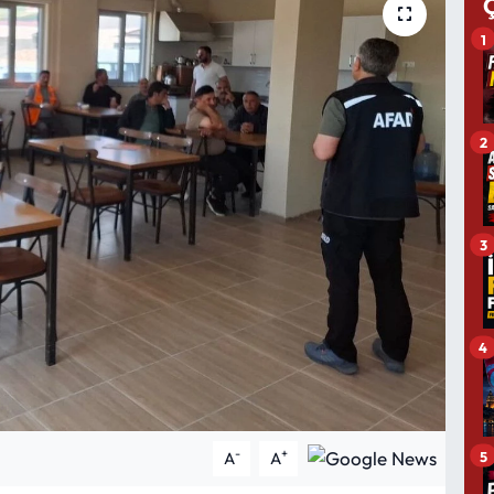
1
2
3
4
-
+
5
A
A