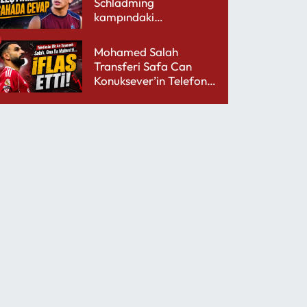
Schladming
kampındaki
performansıyla şaşırttı
Mohamed Salah
Transferi Safa Can
Konuksever’in Telefon
Şarjını Bitirdi