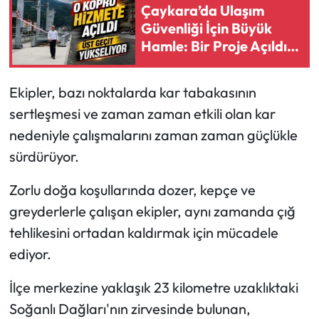
Çaykara’da Ulaşım
Güvenliği İçin Büyük
Ekonomi
Hamle: Bir Proje Açıldı,
Diğerinde Kritik Aşama
Sağlık
Ekipler, bazı noktalarda kar tabakasının
Turizm
sertleşmesi ve zaman zaman etkili olan kar
nedeniyle çalışmalarını zaman zaman güçlükle
Teknoloji
sürdürüyor.
Zorlu doğa koşullarında dozer, kepçe ve
greyderlerle çalışan ekipler, aynı zamanda çığ
tehlikesini ortadan kaldırmak için mücadele
ediyor.
İlçe merkezine yaklaşık 23 kilometre uzaklıktaki
Soğanlı Dağları'nın zirvesinde bulunan,