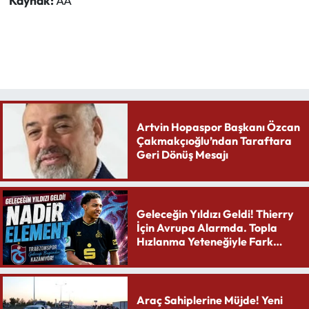
Kaynak:
AA
Artvin Hopaspor Başkanı Özcan
Çakmakçıoğlu’ndan Taraftara
Geri Dönüş Mesajı
Geleceğin Yıldızı Geldi! Thierry
İçin Avrupa Alarmda. Topla
Hızlanma Yeteneğiyle Fark
Yaratıyor
Araç Sahiplerine Müjde! Yeni