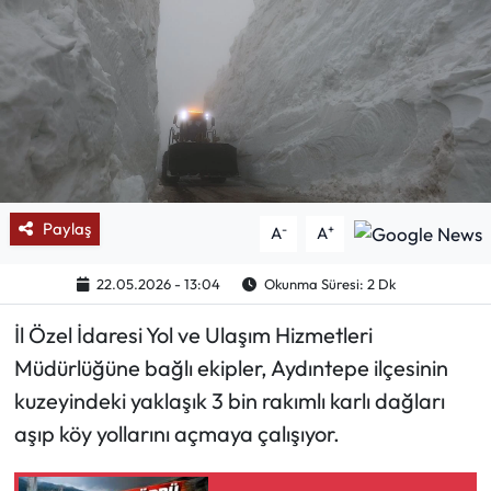
Mektup Galeri
Röportaj
Manşet
Köşe Yazıları
Paylaş
-
+
A
A
Karikatür Galeri
22.05.2026 - 13:04
Okunma Süresi: 2 Dk
BIK
İl Özel İdaresi Yol ve Ulaşım Hizmetleri
Müdürlüğüne bağlı ekipler, Aydıntepe ilçesinin
ASTROLOJİ
kuzeyindeki yaklaşık 3 bin rakımlı karlı dağları
Spor Yazıları
aşıp köy yollarını açmaya çalışıyor.
Mektup Galeri