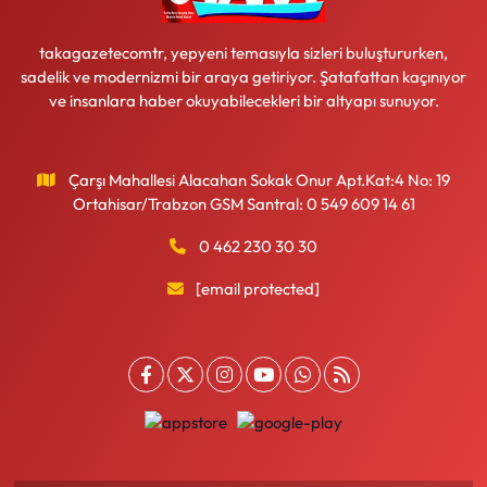
takagazetecomtr, yepyeni temasıyla sizleri buluştururken,
sadelik ve modernizmi bir araya getiriyor. Şatafattan kaçınıyor
ve insanlara haber okuyabilecekleri bir altyapı sunuyor.
Çarşı Mahallesi Alacahan Sokak Onur Apt.Kat:4 No: 19
Ortahisar/Trabzon GSM Santral: 0 549 609 14 61
0 462 230 30 30
[email protected]