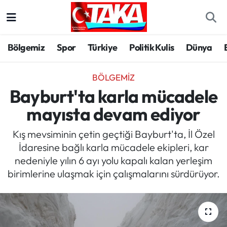
Bölgemiz
Trabzon Nöbetçi Eczaneler
Bölgemiz
Spor
Türkiye
Politik Kulis
Dünya
Spor
Trabzon Hava Durumu
BÖLGEMIZ
Türkiye
Trabzon Trafik Yoğunluk Haritası
Bayburt'ta karla mücadele
mayısta devam ediyor
Kültür/Sanat
Süper Lig Puan Durumu ve Fikstür
Kış mevsiminin çetin geçtiği Bayburt'ta, İl Özel
Politika
Tüm Manşetler
İdaresine bağlı karla mücadele ekipleri, kar
nedeniyle yılın 6 ayı yolu kapalı kalan yerleşim
Politik Kulis
Son Dakika Haberleri
birimlerine ulaşmak için çalışmalarını sürdürüyor.
Dünya
Haber Arşivi
Magazin