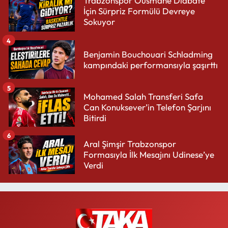
Trabzonspor Ousmane Diabate
İçin Sürpriz Formülü Devreye
Sokuyor
4
Benjamin Bouchouari Schladming
kampındaki performansıyla şaşırttı
5
Mohamed Salah Transferi Safa
Can Konuksever’in Telefon Şarjını
Bitirdi
6
Aral Şimşir Trabzonspor
Formasıyla İlk Mesajını Udinese’ye
Verdi