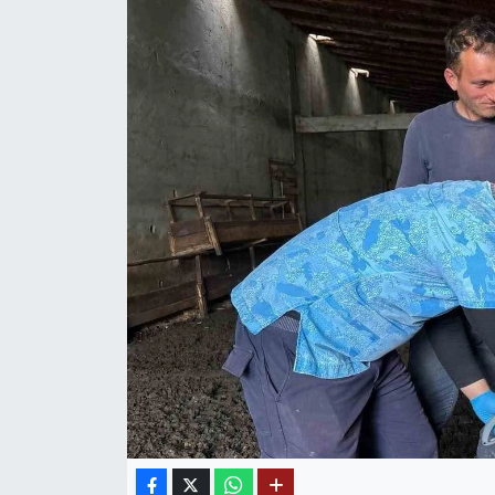
Mektup Galeri
Röportaj
Manşet
Köşe Yazıları
Karikatür Galeri
BIK
ASTROLOJİ
Spor Yazıları
Mektup Galeri