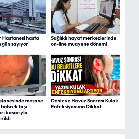
r Hastanesi hasta
Sağlıklı hayat merkezlerinde
n gün sayıyor
on-line muayene dönemi
stanesinde mesane
Deniz ve Havuz Sonrası Kulak
 böbrek taşı
Enfeksiyonuna Dikkat
rı başarıyla
rildi