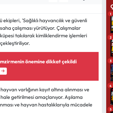
1
kipleri, 'Sağlıklı hayvancılık ve güvenli
 saha çalışması yürütüyor. Çalışmalar
üpesi takılarak kimliklendirme işlemleri
2
ekleştiriliyor.
emzirmenin önemine dikkat çekildi
3
4
hayvan varlığının kayıt altına alınması ve
r hale getirilmesi amaçlanıyor. Aşılama
runması ve hayvan hastalıklarıyla mücadele
5