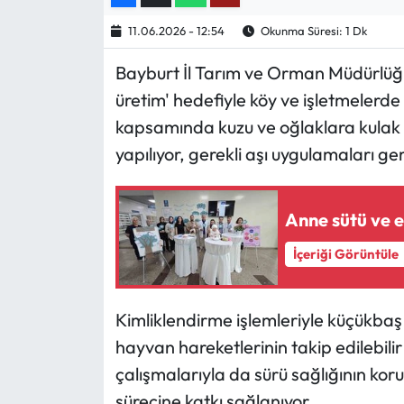
11.06.2026 - 12:54
Okunma Süresi: 1 Dk
Ekonomi
Bayburt İl Tarım ve Orman Müdürlüğü e
Sağlık
üretim' hedefiyle köy ve işletmelerde
kapsamında kuzu ve oğlaklara kulak k
Turizm
yapılıyor, gerekli aşı uygulamaları gerç
Teknoloji
Anne sütü ve 
İçeriği Görüntüle
Kimliklendirme işlemleriyle küçükbaş 
hayvan hareketlerinin takip edilebili
çalışmalarıyla da sürü sağlığının ko
sürecine katkı sağlanıyor.