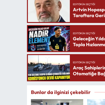
EDITÖRÜN SEÇTIĞI
Artvin Hopasp
Taraftara Geri
EDITÖRÜN SEÇTIĞI
Geleceğin Yıldı
Topla Hızlanma
EDITÖRÜN SEÇTIĞI
Araç Sahipleri
Otomatiğe Bağ
Bunlar da ilginizi çekebilir