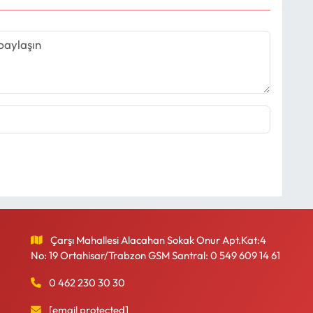
Çarşı Mahallesi Alacahan Sokak Onur Apt.Kat:4
No: 19 Ortahisar/Trabzon GSM Santral: 0 549 609 14 61
0 462 230 30 30
[email protected]