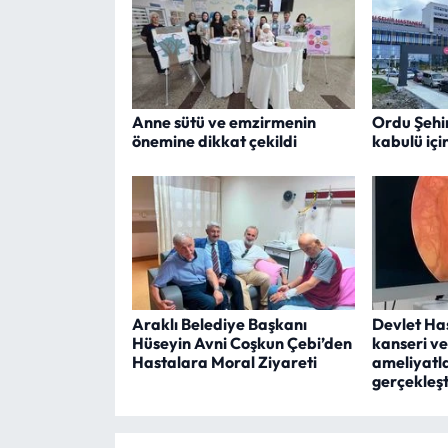
Anne sütü ve emzirmenin
Ordu Şehi
önemine dikkat çekildi
kabulü içi
Araklı Belediye Başkanı
Devlet Ha
Hüseyin Avni Coşkun Çebi’den
kanseri ve
Hastalara Moral Ziyareti
ameliyatla
gerçekleşti