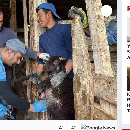
Y
S
A
K
R
H
T
-
+
A
A