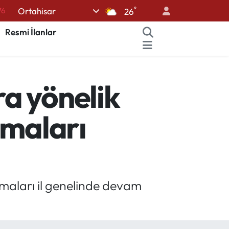
76
°
Ortahisar
26
17
Resmi İlanlar
01
02
12
a yönelik
64
şmaları
maları il genelinde devam