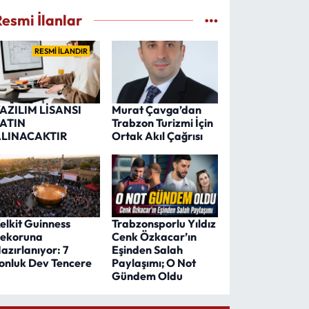
Resmi İlanlar
RESMİ İLANDIR
AZILIM LİSANSI
Murat Çavga’dan
ATIN
Trabzon Turizmi İçin
LINACAKTIR
Ortak Akıl Çağrısı
elkit Guinness
Trabzonsporlu Yıldız
ekoruna
Cenk Özkacar’ın
azırlanıyor: 7
Eşinden Salah
onluk Dev Tencere
Paylaşımı; O Not
Gündem Oldu