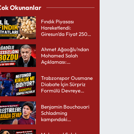
Çok Okunanlar
Fındık Piyasası
Hareketlendi:
Giresun’da Fiyat 250
TL’yi Gördü
Ahmet Ağaoğlu’ndan
Mohamed Salah
Açıklaması:
Trabzonspor’a Çok
Yakışır
Trabzonspor Ousmane
Diabate İçin Sürpriz
Formülü Devreye
Sokuyor
Benjamin Bouchouari
Schladming
kampındaki
performansıyla şaşırttı