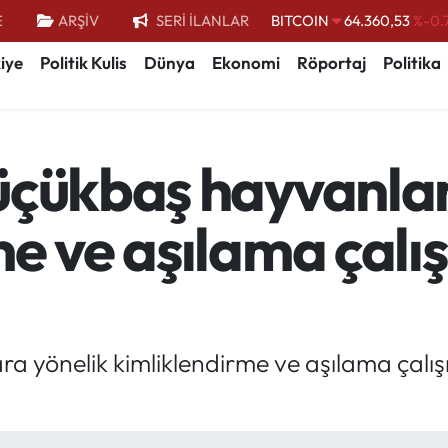
BITCOIN
64.360,53
%-0.
E
ARŞİV
SERİ İLANLAR
DOLAR
47,7069
%0.
iye
Politik Kulis
Dünya
Ekonomi
Röportaj
Politika
EURO
55,0265
%0.
STERLİN
64,1897
%0.
GRAM ALTIN
6618.49
%2.
üçükbaş hayvanlar
BİST100
13.887
%
me ve aşılama çalı
a yönelik kimliklendirme ve aşılama çalış