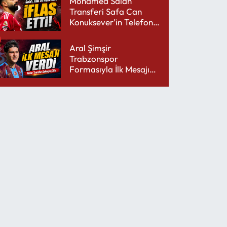
Mohamed Salah
Transferi Safa Can
Konuksever’in Telefon
Şarjını Bitirdi
Aral Şimşir
Trabzonspor
Formasıyla İlk Mesajını
Udinese’ye Verdi