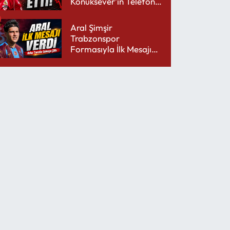
Konuksever’in Telefon
Şarjını Bitirdi
Aral Şimşir
Trabzonspor
Formasıyla İlk Mesajını
Udinese’ye Verdi