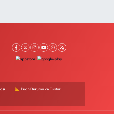
ası
Puan Durumu ve Fikstür