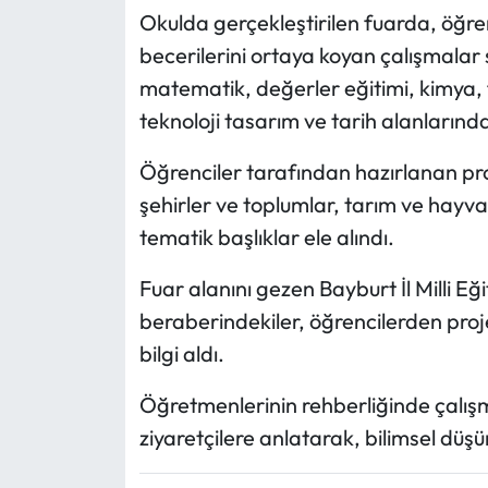
Okulda gerçekleştirilen fuarda, öğre
Ekonomi
becerilerini ortaya koyan çalışmalar s
matematik, değerler eğitimi, kimya, fi
Sağlık
teknoloji tasarım ve tarih alanlarında
Turizm
Öğrenciler tarafından hazırlanan pro
şehirler ve toplumlar, tarım ve hayvanc
Teknoloji
tematik başlıklar ele alındı.
Fuar alanını gezen Bayburt İl Milli
beraberindekiler, öğrencilerden projel
bilgi aldı.
Öğretmenlerinin rehberliğinde çalışma
ziyaretçilere anlatarak, bilimsel düş