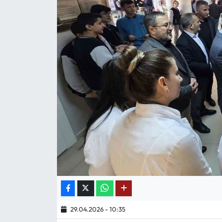
Mektup Galeri
Röportaj
Manşet
Köşe Yazıları
Karikatür Galeri
BIK
ASTROLOJİ
Spor Yazıları
29.04.2026 - 10:35
Mektup Galeri