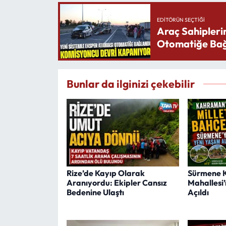
EDITÖRÜN SEÇTIĞI
Araç Sahipleri
Otomatiğe Bağ
Bunlar da ilginizi çekebilir
Rize’de Kayıp Olarak
Sürmene 
Aranıyordu: Ekipler Cansız
Mahallesi’
Bedenine Ulaştı
Açıldı