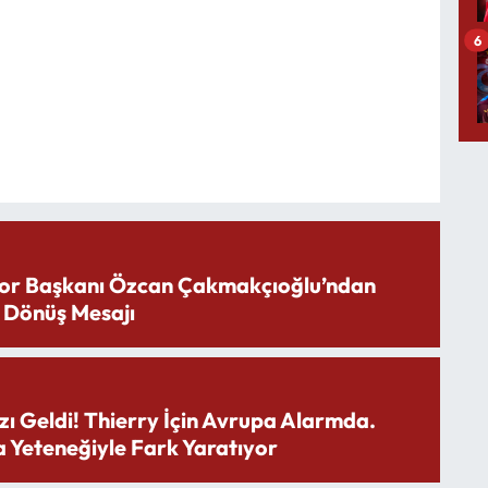
6
or Başkanı Özcan Çakmakçıoğlu’ndan
 Dönüş Mesajı
zı Geldi! Thierry İçin Avrupa Alarmda.
 Yeteneğiyle Fark Yaratıyor