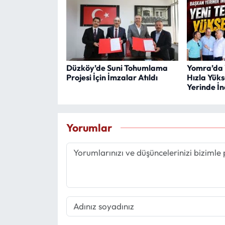
Düzköy’de Suni Tohumlama
Yomra’da 
Projesi İçin İmzalar Atıldı
Hızla Yüks
Yerinde İn
Yorumlar