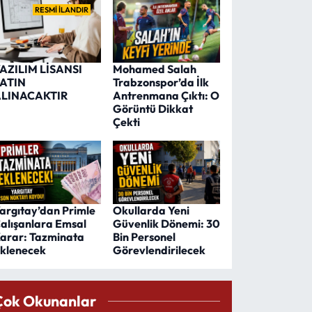
RESMİ İLANDIR
AZILIM LİSANSI
Mohamed Salah
ATIN
Trabzonspor’da İlk
LINACAKTIR
Antrenmana Çıktı: O
Görüntü Dikkat
Çekti
argıtay’dan Primle
Okullarda Yeni
alışanlara Emsal
Güvenlik Dönemi: 30
arar: Tazminata
Bin Personel
klenecek
Görevlendirilecek
Çok Okunanlar