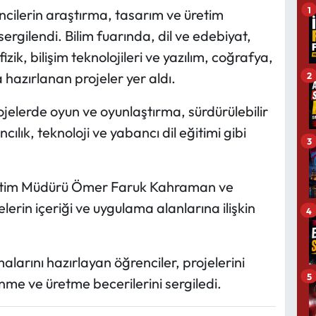
1
ncilerin araştırma, tasarım ve üretim
ergilendi. Bilim fuarında, dil ve edebiyat,
zik, bilişim teknolojileri ve yazılım, coğrafya,
 hazırlanan projeler yer aldı.
2
jelerde oyun ve oyunlaştırma, sürdürülebilir
ılık, teknoloji ve yabancı dil eğitimi gibi
3
 Eğitim Müdürü Ömer Faruk Kahraman ve
erin içeriği ve uygulama alanlarına ilişkin
4
larını hazırlayan öğrenciler, projelerini
5
ünme ve üretme becerilerini sergiledi.