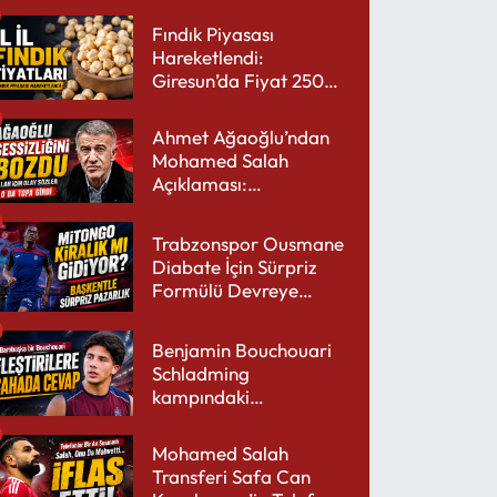
Fındık Piyasası
Hareketlendi:
Giresun’da Fiyat 250
TL’yi Gördü
Ahmet Ağaoğlu’ndan
Mohamed Salah
Açıklaması:
Trabzonspor’a Çok
Yakışır
Trabzonspor Ousmane
Diabate İçin Sürpriz
Formülü Devreye
Sokuyor
Benjamin Bouchouari
Schladming
kampındaki
performansıyla şaşırttı
Mohamed Salah
Transferi Safa Can