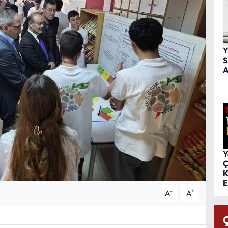
Y
S
A
Y
Ç
K
E
-
+
A
A