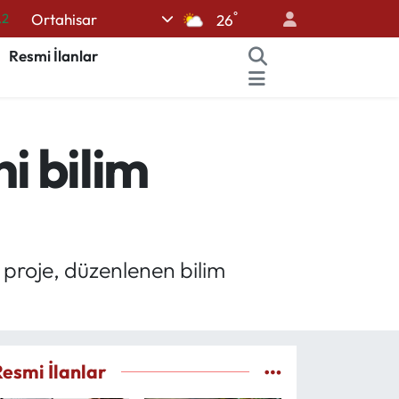
°
Ortahisar
.2
26
17
Resmi İlanlar
27
35
i bilim
12
19
proje, düzenlenen bilim
Resmi İlanlar