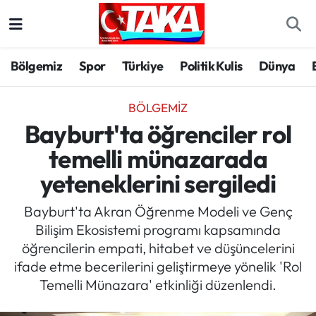
Bölgemiz
Trabzon Nöbetçi Eczaneler
Bölgemiz
Spor
Türkiye
Politik Kulis
Dünya
Spor
Trabzon Hava Durumu
BÖLGEMIZ
Türkiye
Trabzon Trafik Yoğunluk Haritası
Bayburt'ta öğrenciler rol
temelli münazarada
Kültür/Sanat
Süper Lig Puan Durumu ve Fikstür
yeteneklerini sergiledi
Politika
Tüm Manşetler
Bayburt'ta Akran Öğrenme Modeli ve Genç
Bilişim Ekosistemi programı kapsamında
Politik Kulis
Son Dakika Haberleri
öğrencilerin empati, hitabet ve düşüncelerini
ifade etme becerilerini geliştirmeye yönelik 'Rol
Dünya
Haber Arşivi
Temelli Münazara' etkinliği düzenlendi.
Magazin