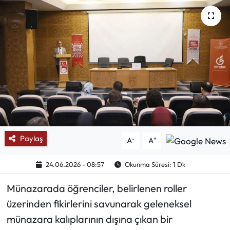
Mektup Galeri
Röportaj
Manşet
Köşe Yazıları
Karikatür Galeri
Paylaş
-
+
A
A
BIK
24.06.2026 - 08:57
Okunma Süresi: 1 Dk
ASTROLOJİ
Münazarada öğrenciler, belirlenen roller
Spor Yazıları
üzerinden fikirlerini savunarak geleneksel
münazara kalıplarının dışına çıkan bir
Mektup Galeri