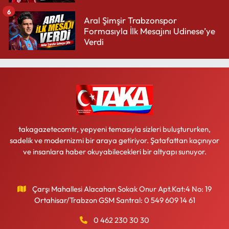
6
Aral Şimşir Trabzonspor
Formasıyla İlk Mesajını Udinese’ye
Verdi
takagazetecomtr, yepyeni temasıyla sizleri buluştururken,
sadelik ve modernizmi bir araya getiriyor. Şatafattan kaçınıyor
ve insanlara haber okuyabilecekleri bir altyapı sunuyor.
Çarşı Mahallesi Alacahan Sokak Onur Apt.Kat:4 No: 19
Ortahisar/Trabzon GSM Santral: 0 549 609 14 61
0 462 230 30 30