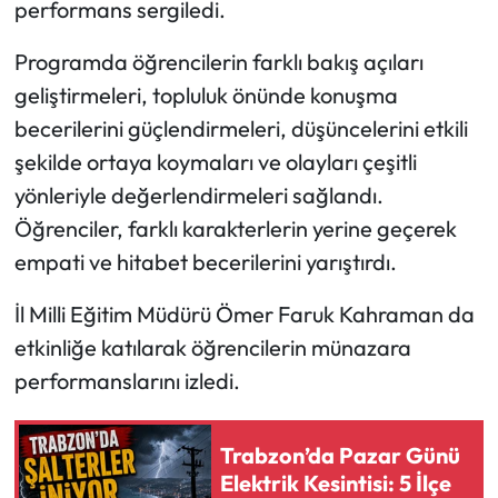
performans sergiledi.
Ekonomi
Programda öğrencilerin farklı bakış açıları
geliştirmeleri, topluluk önünde konuşma
Sağlık
becerilerini güçlendirmeleri, düşüncelerini etkili
şekilde ortaya koymaları ve olayları çeşitli
Turizm
yönleriyle değerlendirmeleri sağlandı.
Teknoloji
Öğrenciler, farklı karakterlerin yerine geçerek
empati ve hitabet becerilerini yarıştırdı.
İl Milli Eğitim Müdürü Ömer Faruk Kahraman da
etkinliğe katılarak öğrencilerin münazara
performanslarını izledi.
Trabzon’da Pazar Günü
Elektrik Kesintisi: 5 İlçe