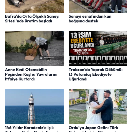
Bafra'da Orta Ölçekli Sanayi
Sanayi esnafından kan
Sitesi'nde üretim başladı
bağışına destek
Anne Kedi Otomobilin
Trabzon’da Yaprak Dökümü:
Peşinden Koştu: Yavrularını
13 Vatandaş Ebediyete
İtfaiye Kurtardı
Uğurlandı
146 Yıldır Karadeniz’e Işık
Ordu’ya Japon Gelin: Türk