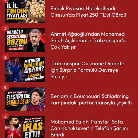
Fındık Piyasası Hareketlendi:
Giresun’da Fiyat 250 TL’yi Gördü
2
Ahmet Ağaoğlu’ndan Mohamed
Salah Açıklaması: Trabzonspor’a
Çok Yakışır
3
Trabzonspor Ousmane Diabate
İçin Sürpriz Formülü Devreye
Sokuyor
4
Benjamin Bouchouari Schladming
kampındaki performansıyla şaşırttı
5
Mohamed Salah Transferi Safa
Can Konuksever’in Telefon Şarjını
Bitirdi