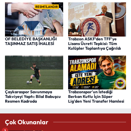
RESMİ İLANDIR
OF BELEDİYE BAŞKANLIĞI
Trabzon ASKF’den TFF’ye
TAŞINMAZ SATIŞ İHALESİ
Lisans Ücreti Tepkisi: Tüm
Kulüpler Toplantıya Çağrıldı
Çaykaraspor Savunmaya
Trabzonspor'un İstediği
Takviyeyi Yaptı: Bilal Babuşcu
Berkan Kutlu İçin Süper
Resmen Kadroda
Lig'den Yeni Transfer Hamlesi
Çok Okunanlar
1