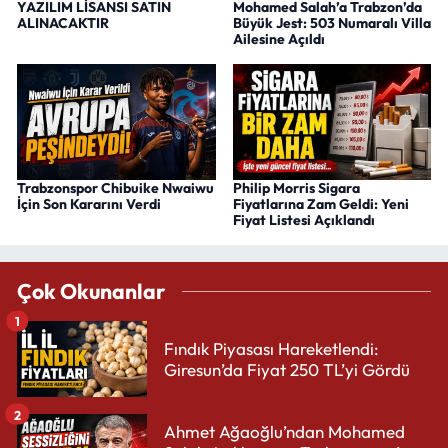
YAZILIM LİSANSI SATIN
Mohamed Salah’a Trabzon’da
ALINACAKTIR
Büyük Jest: 503 Numaralı Villa
Ailesine Açıldı
Trabzonspor Chibuike Nwaiwu
Philip Morris Sigara
İçin Son Kararını Verdi
Fiyatlarına Zam Geldi: Yeni
Fiyat Listesi Açıklandı
Çok Okunanlar
1
Fındık Piyasası Hareketlendi:
Giresun’da Fiyat 250 TL’yi Gördü
2
Ahmet Ağaoğlu’ndan Mohamed