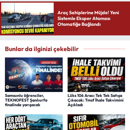
Araç Sahiplerine Müjde! Yeni
Sistemle Eksper Ataması
Otomatiğe Bağlandı
Bunlar da ilginizi çekebilir
Samsunlu öğrenciler,
Lüks 106 Aracı Tek Tek Satışa
TEKNOFEST Şanlıurfa
Çıkacak: Tmsf İhale Takvimini
finalinde yarışacak
Açıkladı