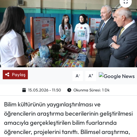
Mektup Galeri
Röportaj
Manşet
Köşe Yazıları
Karikatür Galeri
Paylaş
-
+
A
A
BIK
15.05.2026 - 11:50
Okunma Süresi: 1 Dk
Bilim kültürünün yaygınlaştırılması ve
ASTROLOJİ
öğrencilerin araştırma becerilerinin geliştirilmesi
Spor Yazıları
amacıyla gerçekleştirilen bilim fuarlarında
öğrenciler, projelerini tanıttı. Bilimsel araştırma,
Mektup Galeri