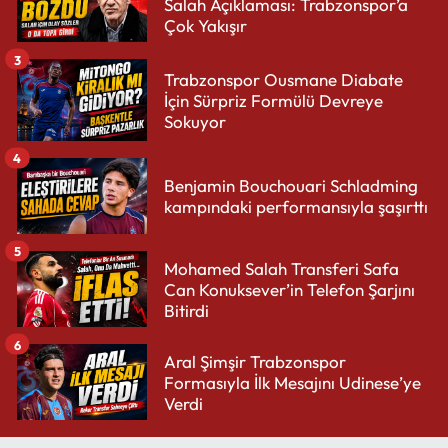
Salah Açıklaması: Trabzonspor’a
Çok Yakışır
3
Trabzonspor Ousmane Diabate
İçin Sürpriz Formülü Devreye
Sokuyor
4
Benjamin Bouchouari Schladming
kampındaki performansıyla şaşırttı
5
Mohamed Salah Transferi Safa
Can Konuksever’in Telefon Şarjını
Bitirdi
6
Aral Şimşir Trabzonspor
Formasıyla İlk Mesajını Udinese’ye
Verdi