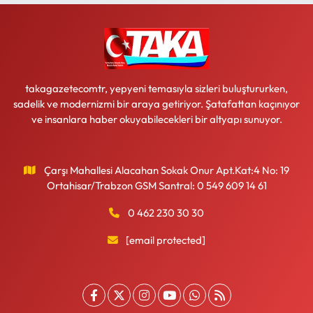
takagazetecomtr, yepyeni temasıyla sizleri buluştururken,
sadelik ve modernizmi bir araya getiriyor. Şatafattan kaçınıyor
ve insanlara haber okuyabilecekleri bir altyapı sunuyor.
Çarşı Mahallesi Alacahan Sokak Onur Apt.Kat:4 No: 19
Ortahisar/Trabzon GSM Santral: 0 549 609 14 61
0 462 230 30 30
[email protected]