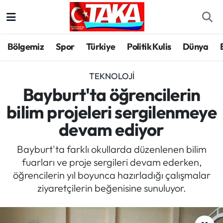
Bölgemiz
Trabzon Nöbetçi Eczaneler
Bölgemiz
Spor
Türkiye
Politik Kulis
Dünya
Spor
Trabzon Hava Durumu
TEKNOLOJI
Türkiye
Trabzon Trafik Yoğunluk Haritası
Bayburt'ta öğrencilerin
bilim projeleri sergilenmeye
Kültür/Sanat
Süper Lig Puan Durumu ve Fikstür
devam ediyor
Politika
Tüm Manşetler
Bayburt'ta farklı okullarda düzenlenen bilim
fuarları ve proje sergileri devam ederken,
Politik Kulis
Son Dakika Haberleri
öğrencilerin yıl boyunca hazırladığı çalışmalar
ziyaretçilerin beğenisine sunuluyor.
Dünya
Haber Arşivi
Magazin