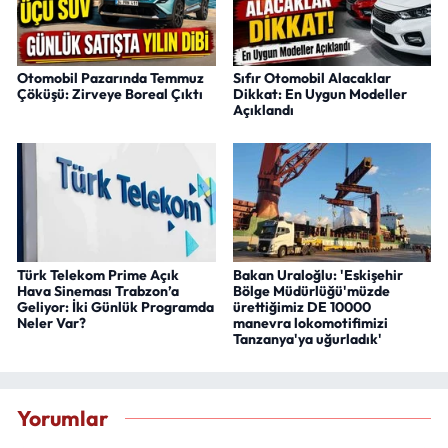
Otomobil Pazarında Temmuz
Sıfır Otomobil Alacaklar
Çöküşü: Zirveye Boreal Çıktı
Dikkat: En Uygun Modeller
Açıklandı
Türk Telekom Prime Açık
Bakan Uraloğlu: 'Eskişehir
Hava Sineması Trabzon’a
Bölge Müdürlüğü'müzde
Geliyor: İki Günlük Programda
ürettiğimiz DE 10000
Neler Var?
manevra lokomotifimizi
Tanzanya'ya uğurladık'
Yorumlar