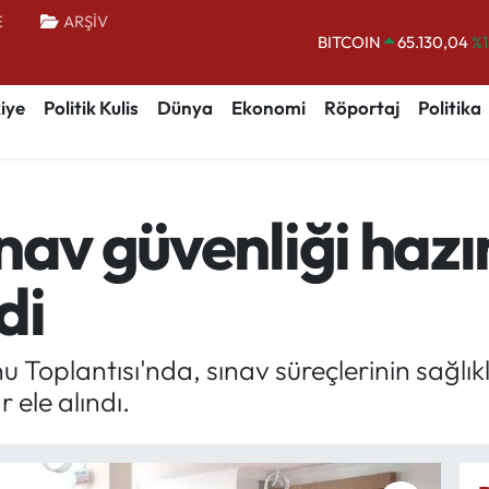
E
ARŞİV
BITCOIN
65.130,04
%1
DOLAR
47,7106
%0.
iye
Politik Kulis
Dünya
Ekonomi
Röportaj
Politika
EURO
55,1652
%0.
STERLİN
64,4046
%0.
GRAM ALTIN
6648.99
%2.
nav güvenliği hazır
BİST100
13.773
%-
di
oplantısı'nda, sınav süreçlerinin sağlıklı,
 ele alındı.