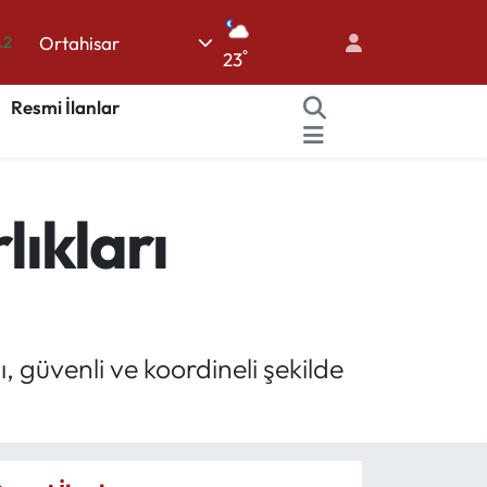
Ortahisar
.2
°
23
17
Resmi İlanlar
27
35
59
lıkları
19
 güvenli ve koordineli şekilde