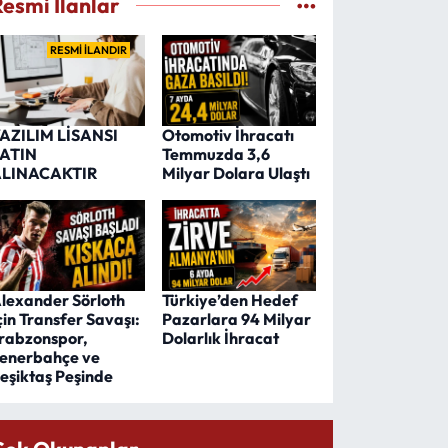
Resmi İlanlar
RESMİ İLANDIR
AZILIM LİSANSI
Otomotiv İhracatı
ATIN
Temmuzda 3,6
LINACAKTIR
Milyar Dolara Ulaştı
lexander Sörloth
Türkiye’den Hedef
çin Transfer Savaşı:
Pazarlara 94 Milyar
rabzonspor,
Dolarlık İhracat
enerbahçe ve
eşiktaş Peşinde