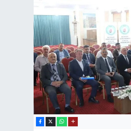
Mektup Galeri
Röportaj
Manşet
Köşe Yazıları
Karikatür Galeri
BIK
ASTROLOJİ
Spor Yazıları
Mektup Galeri