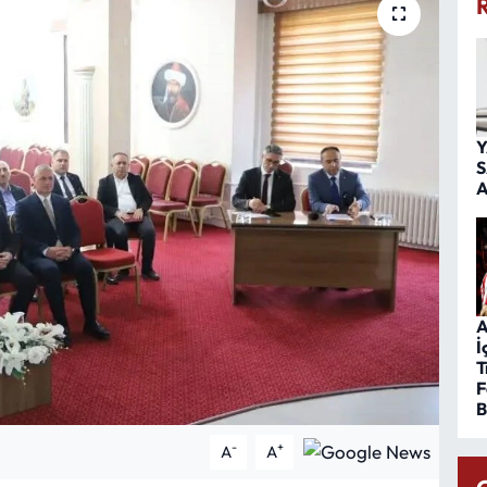
Y
S
A
A
İ
T
F
B
-
+
A
A