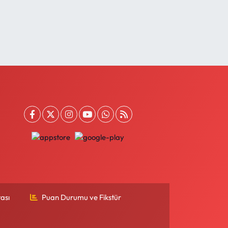
ası
Puan Durumu ve Fikstür