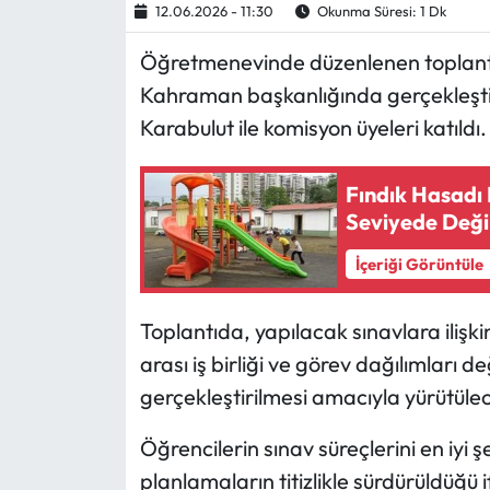
12.06.2026 - 11:30
Okunma Süresi: 1 Dk
Ekonomi
Öğretmenevinde düzenlenen toplantı,
Kahraman başkanlığında gerçekleştiri
Sağlık
Karabulut ile komisyon üyeleri katıldı.
Turizm
Fındık Hasadı
Teknoloji
Seviyede Deği
İçeriği Görüntüle
Toplantıda, yapılacak sınavlara ilişki
arası iş birliği ve görev dağılımları d
gerçekleştirilmesi amacıyla yürütülec
Öğrencilerin sınav süreçlerini en iyi ş
planlamaların titizlikle sürdürüldüğü i