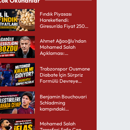
Çok Okunanlar
Fındık Piyasası
Hareketlendi:
Giresun’da Fiyat 250
TL’yi Gördü
Ahmet Ağaoğlu’ndan
Mohamed Salah
Açıklaması:
Trabzonspor’a Çok
Yakışır
Trabzonspor Ousmane
Diabate İçin Sürpriz
Formülü Devreye
Sokuyor
Benjamin Bouchouari
Schladming
kampındaki
performansıyla şaşırttı
Mohamed Salah
Transferi Safa Can