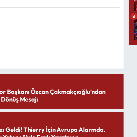
6
or Başkanı Özcan Çakmakçıoğlu’ndan
 Dönüş Mesajı
zı Geldi! Thierry İçin Avrupa Alarmda.