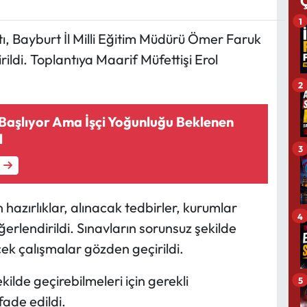
1
 Bayburt İl Milli Eğitim Müdürü Ömer Faruk
ldi. Toplantıya Maarif Müfettişi Erol
2
 Başlıyor Ama İşçi Yoğunluğu Beklenen
l
3
n hazırlıklar, alınacak tedbirler, kurumlar
4
eğerlendirildi. Sınavların sorunsuz şekilde
ek çalışmalar gözden geçirildi.
ekilde geçirebilmeleri için gerekli
5
fade edildi.