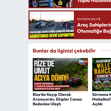
Topla Hızlanma
EDITÖRÜN SEÇTIĞI
Araç Sahipleri
Otomatiğe Bağ
Bunlar da ilginizi çekebilir
Rize’de Kayıp Olarak
Sürmene 
Aranıyordu: Ekipler Cansız
Mahallesi’
Bedenine Ulaştı
Açıldı