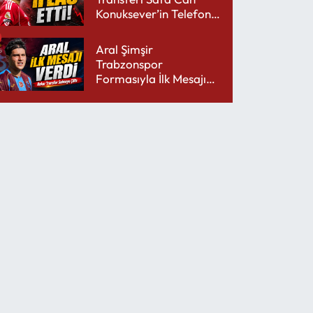
Konuksever’in Telefon
Şarjını Bitirdi
Aral Şimşir
Trabzonspor
Formasıyla İlk Mesajını
Udinese’ye Verdi