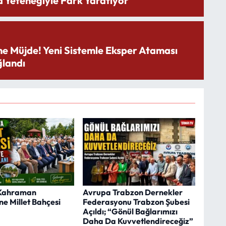
 Yeteneğiyle Fark Yaratıyor
ne Müjde! Yeni Sistemle Eksper Ataması
landı
Kahraman
Avrupa Trabzon Dernekler
ne Millet Bahçesi
Federasyonu Trabzon Şubesi
Açıldı; “Gönül Bağlarımızı
Daha Da Kuvvetlendireceğiz”