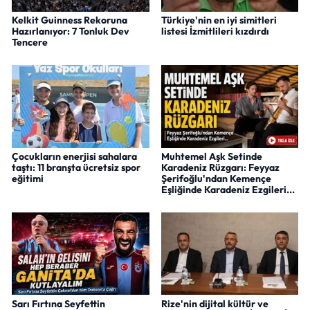
Kelkit Guinness Rekoruna
Türkiye'nin en iyi simitleri
Hazırlanıyor: 7 Tonluk Dev
listesi İzmitlileri kızdırdı
Tencere
Çocukların enerjisi sahalara
Muhtemel Aşk Setinde
taştı: 11 branşta ücretsiz spor
Karadeniz Rüzgarı: Feyyaz
eğitimi
Şerifoğlu'ndan Kemençe
Eşliğinde Karadeniz Ezgileri...
Sarı Fırtına Seyfettin
Rize'nin dijital kültür ve