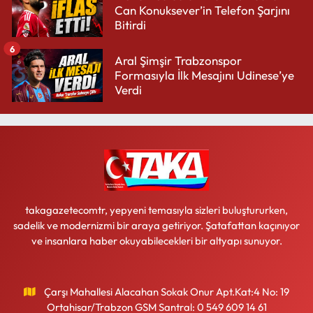
Can Konuksever’in Telefon Şarjını
Bitirdi
6
Aral Şimşir Trabzonspor
Formasıyla İlk Mesajını Udinese’ye
Verdi
takagazetecomtr, yepyeni temasıyla sizleri buluştururken,
sadelik ve modernizmi bir araya getiriyor. Şatafattan kaçınıyor
ve insanlara haber okuyabilecekleri bir altyapı sunuyor.
Çarşı Mahallesi Alacahan Sokak Onur Apt.Kat:4 No: 19
Ortahisar/Trabzon GSM Santral: 0 549 609 14 61