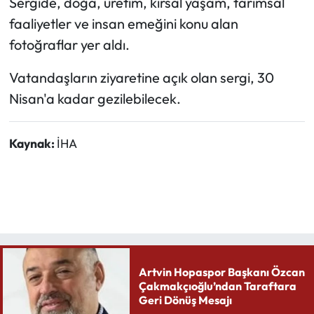
Sergide, doğa, üretim, kırsal yaşam, tarımsal
faaliyetler ve insan emeğini konu alan
Ekonomi
fotoğraflar yer aldı.
Sağlık
Vatandaşların ziyaretine açık olan sergi, 30
Nisan'a kadar gezilebilecek.
Turizm
Teknoloji
Kaynak:
İHA
Artvin Hopaspor Başkanı Özcan
Çakmakçıoğlu’ndan Taraftara
Geri Dönüş Mesajı