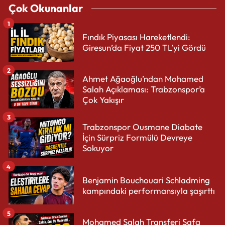
Çok Okunanlar
1
Fındık Piyasası Hareketlendi:
Giresun’da Fiyat 250 TL’yi Gördü
2
Ahmet Ağaoğlu’ndan Mohamed
Salah Açıklaması: Trabzonspor’a
Çok Yakışır
3
Trabzonspor Ousmane Diabate
İçin Sürpriz Formülü Devreye
Sokuyor
4
Benjamin Bouchouari Schladming
kampındaki performansıyla şaşırttı
5
Mohamed Salah Transferi Safa