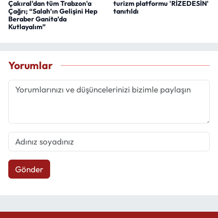
Çakıral'dan tüm Trabzon'a
turizm platformu 'RİZEDESİN'
Çağrı; “Salah’ın Gelişini Hep
tanıtıldı
Beraber Ganita’da
Kutlayalım”
Yorumlar
Gönder