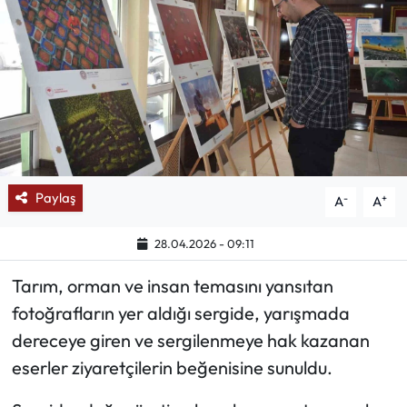
Mektup Galeri
Röportaj
Manşet
Köşe Yazıları
Paylaş
-
+
A
A
Karikatür Galeri
28.04.2026 - 09:11
BIK
Tarım, orman ve insan temasını yansıtan
ASTROLOJİ
fotoğrafların yer aldığı sergide, yarışmada
dereceye giren ve sergilenmeye hak kazanan
Spor Yazıları
eserler ziyaretçilerin beğenisine sunuldu.
Mektup Galeri