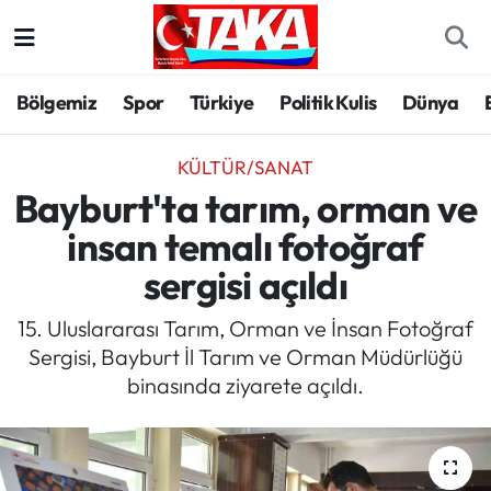
Bölgemiz
Trabzon Nöbetçi Eczaneler
Bölgemiz
Spor
Türkiye
Politik Kulis
Dünya
Spor
Trabzon Hava Durumu
KÜLTÜR/SANAT
Türkiye
Trabzon Trafik Yoğunluk Haritası
Bayburt'ta tarım, orman ve
insan temalı fotoğraf
Kültür/Sanat
Süper Lig Puan Durumu ve Fikstür
sergisi açıldı
Politika
Tüm Manşetler
15. Uluslararası Tarım, Orman ve İnsan Fotoğraf
Sergisi, Bayburt İl Tarım ve Orman Müdürlüğü
Politik Kulis
Son Dakika Haberleri
binasında ziyarete açıldı.
Dünya
Haber Arşivi
Magazin