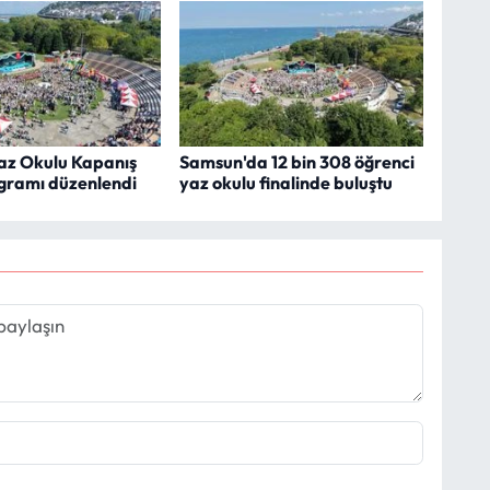
z Okulu Kapanış
Samsun'da 12 bin 308 öğrenci
ogramı düzenlendi
yaz okulu finalinde buluştu