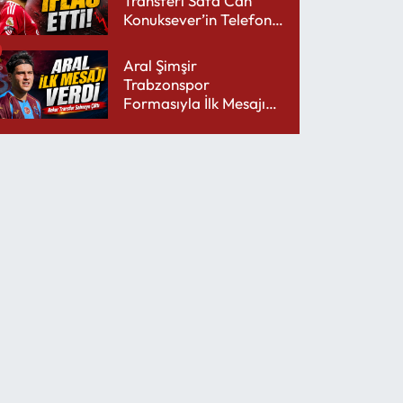
Transferi Safa Can
Konuksever’in Telefon
Şarjını Bitirdi
Aral Şimşir
Trabzonspor
Formasıyla İlk Mesajını
Udinese’ye Verdi