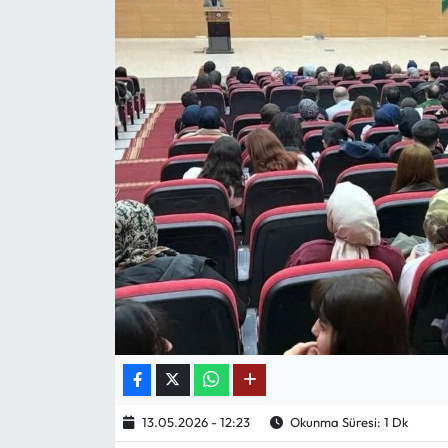
Mektup Galeri
Röportaj
Manşet
Köşe Yazıları
Karikatür Galeri
BIK
ASTROLOJİ
Spor Yazıları
13.05.2026 - 12:23
Okunma Süresi: 1 Dk
Mektup Galeri