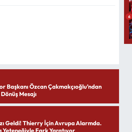
6
or Başkanı Özcan Çakmakçıoğlu’ndan
 Dönüş Mesajı
zı Geldi! Thierry İçin Avrupa Alarmda.
 Yeteneğiyle Fark Yaratıyor