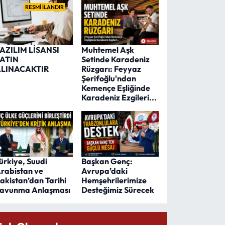
RESMİ İLANDIR
AZILIM LİSANSI
Muhtemel Aşk
ATIN
Setinde Karadeniz
LINACAKTIR
Rüzgarı: Feyyaz
Şerifoğlu'ndan
Kemençe Eşliğinde
Karadeniz Ezgileri...
ürkiye, Suudi
Başkan Genç:
rabistan ve
Avrupa’daki
akistan’dan Tarihi
Hemşehrilerimize
avunma Anlaşması
Desteğimiz Sürecek