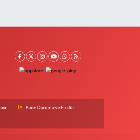
ası
Puan Durumu ve Fikstür