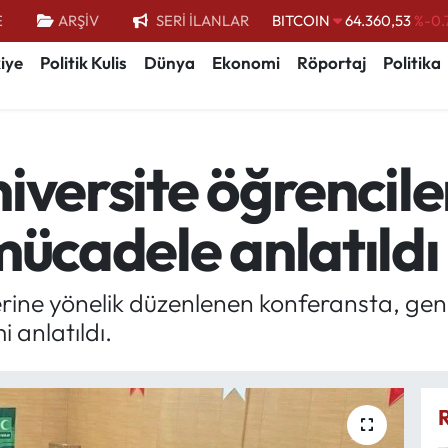
BITCOIN
64.360,53
%-0.
E
ARŞİV
SERİ İLANLAR
DOLAR
47,7069
%0.
iye
Politik Kulis
Dünya
Ekonomi
Röportaj
Politika
EURO
55,0265
%0.
STERLİN
64,1897
%0.
iversite öğrencile
GRAM ALTIN
6574.81
%1.
BİST100
13.887
%
mücadele anlatıldı
erine yönelik düzenlenen konferansta, gen
i anlatıldı.