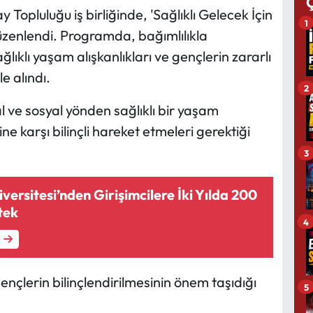
 Topluluğu iş birliğinde, 'Sağlıklı Gelecek İçin
1
zenlendi. Programda, bağımlılıkla
lıklı yaşam alışkanlıkları ve gençlerin zararlı
e alındı.
2
al ve sosyal yönden sağlıklı bir yaşam
ine karşı bilinçli hareket etmeleri gerektiği
3
versitesi’nden Girişimcilere İki Yılda 200
tek
4
ençlerin bilinçlendirilmesinin önem taşıdığı
5