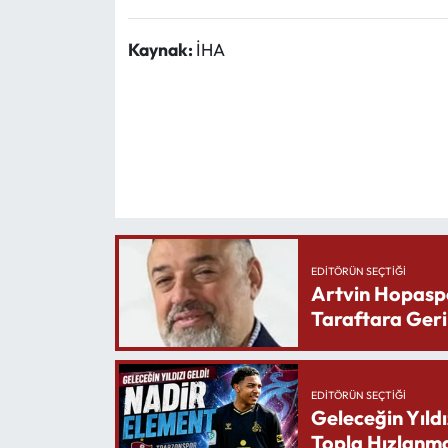
Kaynak:
İHA
EDITÖRÜN SEÇTIĞI
Artvin Hopasp
Taraftara Geri
EDITÖRÜN SEÇTIĞI
Geleceğin Yıldı
Topla Hızlanma