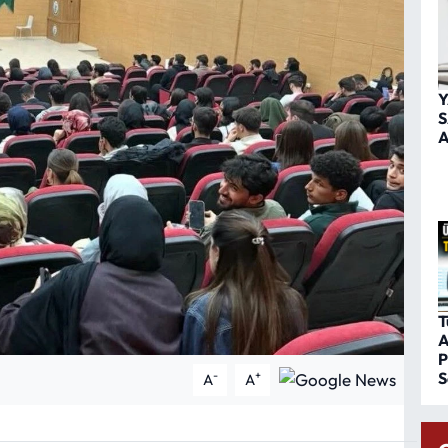
Y
S
A
T
A
P
S
-
+
A
A