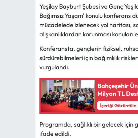
Yeşilay Bayburt Şubesi ve Genç Yeşilay
Ekonomi
Bağımsız Yaşam' konulu konferans dü
mücadelede izlenecek yol haritası, sağ
Sağlık
alışkanlıklardan korunması konuları el
Turizm
Konferansta, gençlerin fiziksel, ruhs
sürdürebilmeleri için bağımlılık riskler
Teknoloji
vurgulandı.
Bahçeşehir Üni
Milyon TL Des
İçeriği Görüntüle
Programda, sağlıklı bir gelecek için g
ifade edildi.