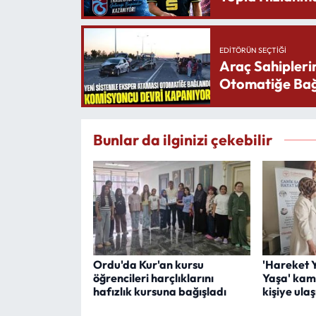
EDITÖRÜN SEÇTIĞI
Araç Sahipleri
Otomatiğe Bağ
Bunlar da ilginizi çekebilir
Ordu'da Kur'an kursu
'Hareket Y
öğrencileri harçlıklarını
Yaşa' kam
hafızlık kursuna bağışladı
kişiye ulaş