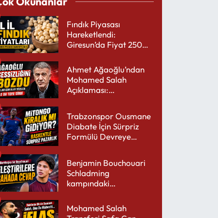
Çok Okunanlar
Fındık Piyasası
Hareketlendi:
Giresun’da Fiyat 250
TL’yi Gördü
Ahmet Ağaoğlu’ndan
Mohamed Salah
Açıklaması:
Trabzonspor’a Çok
Yakışır
Trabzonspor Ousmane
Diabate İçin Sürpriz
Formülü Devreye
Sokuyor
Benjamin Bouchouari
Schladming
kampındaki
performansıyla şaşırttı
Mohamed Salah