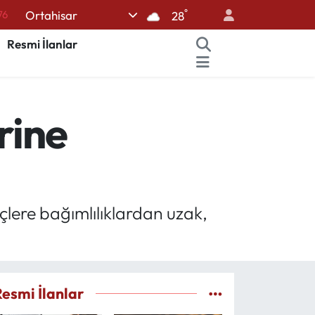
°
76
Ortahisar
28
17
Resmi İlanlar
01
02
rine
44
64
çlere bağımlılıklardan uzak,
Resmi İlanlar