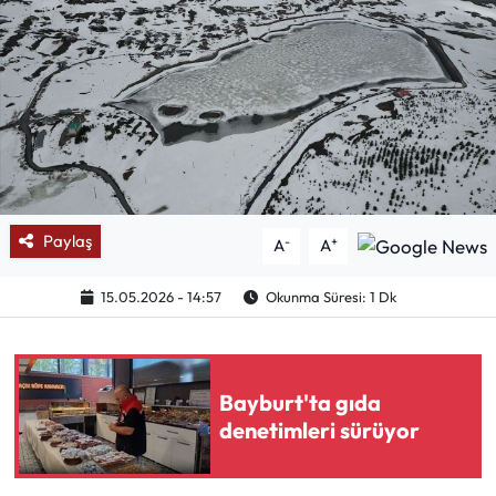
Mektup Galeri
Röportaj
Manşet
Köşe Yazıları
Paylaş
-
+
A
A
Karikatür Galeri
15.05.2026 - 14:57
Okunma Süresi: 1 Dk
BIK
ASTROLOJİ
Bayburt'ta gıda
denetimleri sürüyor
Spor Yazıları
Mektup Galeri