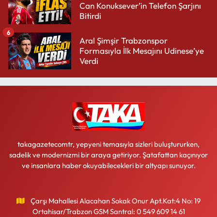
Can Konuksever’in Telefon Şarjını
Bitirdi
6
Aral Şimşir Trabzonspor
Formasıyla İlk Mesajını Udinese’ye
Verdi
takagazetecomtr, yepyeni temasıyla sizleri buluştururken,
sadelik ve modernizmi bir araya getiriyor. Şatafattan kaçınıyor
ve insanlara haber okuyabilecekleri bir altyapı sunuyor.
Çarşı Mahallesi Alacahan Sokak Onur Apt.Kat:4 No: 19
Ortahisar/Trabzon GSM Santral: 0 549 609 14 61