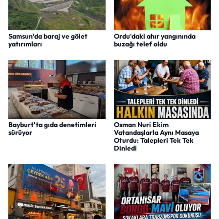
Samsun'da baraj ve gölet
Ordu'daki ahır yangınında
yatırımları
buzağı telef oldu
Bayburt'ta gıda denetimleri
Osman Nuri Ekim
sürüyor
Vatandaşlarla Aynı Masaya
Oturdu: Talepleri Tek Tek
Dinledi