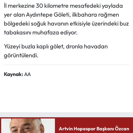
İl merkezine 30 kilometre mesafedeki yaylada
Ekonomi
yer alan Aydıntepe Göleti, ilkbahara rağmen
bölgedeki soğuk havanın etkisiyle üzerindeki buz
Sağlık
tabakasını muhafaza ediyor.
Turizm
Yüzeyi buzla kaplı gölet, dronla havadan
görüntülendi.
Teknoloji
Kaynak:
AA
Artvin Hopaspor Başkanı Özcan