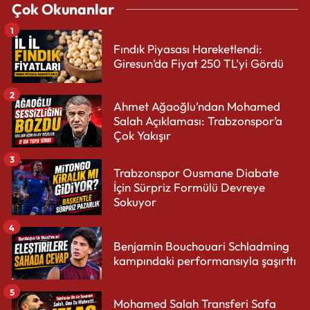
Çok Okunanlar
1
Fındık Piyasası Hareketlendi:
Giresun’da Fiyat 250 TL’yi Gördü
2
Ahmet Ağaoğlu’ndan Mohamed
Salah Açıklaması: Trabzonspor’a
Çok Yakışır
3
Trabzonspor Ousmane Diabate
İçin Sürpriz Formülü Devreye
Sokuyor
4
Benjamin Bouchouari Schladming
kampındaki performansıyla şaşırttı
5
Mohamed Salah Transferi Safa