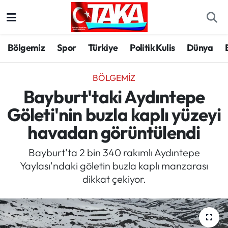
Bölgemiz
Trabzon Nöbetçi Eczaneler
Bölgemiz
Spor
Türkiye
Politik Kulis
Dünya
Spor
Trabzon Hava Durumu
BÖLGEMIZ
Türkiye
Trabzon Trafik Yoğunluk Haritası
Bayburt'taki Aydıntepe
Göleti'nin buzla kaplı yüzeyi
Kültür/Sanat
Süper Lig Puan Durumu ve Fikstür
havadan görüntülendi
Politika
Tüm Manşetler
Bayburt'ta 2 bin 340 rakımlı Aydıntepe
Yaylası'ndaki göletin buzla kaplı manzarası
Politik Kulis
Son Dakika Haberleri
dikkat çekiyor.
Dünya
Haber Arşivi
Magazin