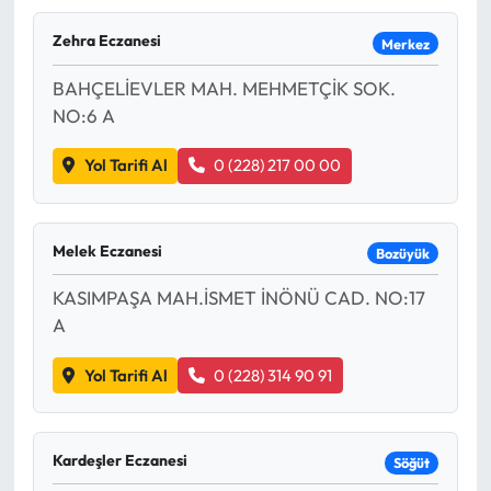
Mektup Galeri
Zehra Eczanesi
Merkez
BAHÇELİEVLER MAH. MEHMETÇİK SOK.
Röportaj
NO:6 A
Manşet
Yol Tarifi Al
0 (228) 217 00 00
Köşe Yazıları
Melek Eczanesi
Bozüyük
Karikatür Galeri
KASIMPAŞA MAH.İSMET İNÖNÜ CAD. NO:17
BIK
A
ASTROLOJİ
Yol Tarifi Al
0 (228) 314 90 91
Spor Yazıları
Kardeşler Eczanesi
Söğüt
Mektup Galeri