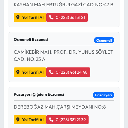
KAYHAN MAH.ERTUĞRULGAZİ CAD.NO:47 B
Ekonomi
Yol Tarifi Al
0 (228) 361 31 21
Sağlık
Osmaneli Eczanesi
Osmaneli
Turizm
CAMİKEBİR MAH. PROF. DR. YUNUS SÖYLET
Teknoloji
CAD. NO:25 A
Yol Tarifi Al
0 (228) 461 24 48
Pazaryeri Çiğdem Eczanesi
Pazaryeri
DEREBOĞAZ MAH.ÇARŞI MEYDANI NO:8
Yol Tarifi Al
0 (228) 381 21 39