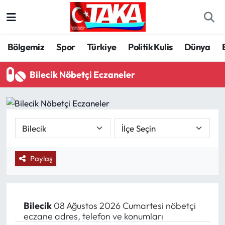
Bölgemiz
Trabzon Nöbetçi Eczaneler
Bölgemiz
Spor
Türkiye
Politik Kulis
Dünya
Spor
Trabzon Hava Durumu
Bilecik Nöbetçi Eczaneler
Türkiye
Trabzon Trafik Yoğunluk Haritası
Kültür/Sanat
Süper Lig Puan Durumu ve Fikstür
Politika
Tüm Manşetler
Paylaş
Politik Kulis
Son Dakika Haberleri
Dünya
Haber Arşivi
Bilecik
08 Ağustos 2026 Cumartesi nöbetçi
eczane adres, telefon ve konumları
Magazin