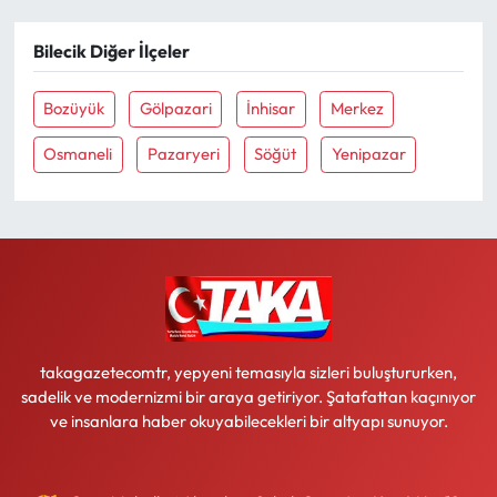
Bilecik Diğer İlçeler
Bozüyük
Gölpazari
İnhisar
Merkez
Osmaneli
Pazaryeri
Söğüt
Yenipazar
takagazetecomtr, yepyeni temasıyla sizleri buluştururken,
sadelik ve modernizmi bir araya getiriyor. Şatafattan kaçınıyor
ve insanlara haber okuyabilecekleri bir altyapı sunuyor.