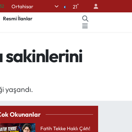
°
Ortahisar
32
21
08
Resmi İlanlar
02
16
 sakinlerini
54
%11
ği yaşandı.
Çok Okunanlar
Fatih Tekke Haklı Çıktı!