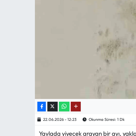
Mektup Galeri
Röportaj
Manşet
Köşe Yazıları
Karikatür Galeri
BIK
ASTROLOJİ
Spor Yazıları
22.06.2026 - 12:23
Okunma Süresi: 1 Dk
Yaylada yiyecek arayan bir ayı, yakl
Mektup Galeri