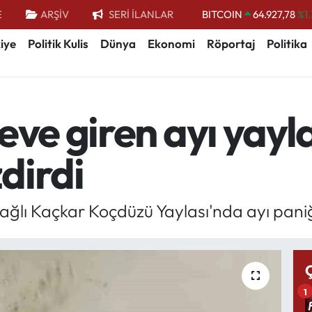
E
ARŞİV
SERİ İLANLAR
BITCOIN
64.927,78
%1.
DOLAR
47,5894
%0.
iye
Politik Kulis
Dünya
Ekonomi
Röportaj
Politika
EURO
55,0398
%-0.
STERLİN
64,1581
%0.
eve giren ayı yayla
GRAM ALTIN
6527.85
%0.
BİST100
13.703
dirdi
bağlı Kaçkar Koçdüzü Yaylası'nda ayı pani
1