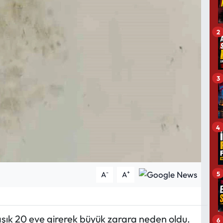
2
3
4
-
+
5
A
A
aşık 20 eve girerek büyük zarara neden oldu.
6