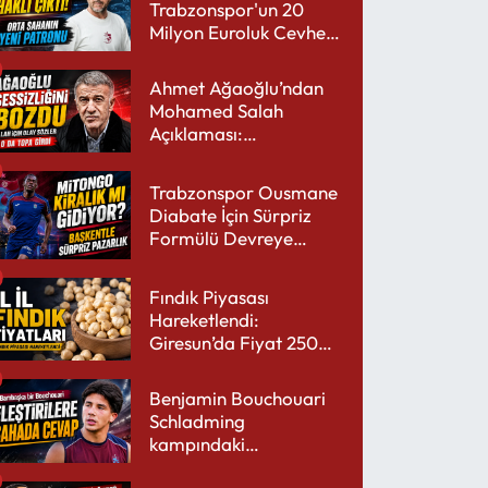
Trabzonspor'un 20
Milyon Euroluk Cevheri
Parlıyor
Ahmet Ağaoğlu’ndan
Mohamed Salah
Açıklaması:
Trabzonspor’a Çok
Yakışır
Trabzonspor Ousmane
Diabate İçin Sürpriz
Formülü Devreye
Sokuyor
Fındık Piyasası
Hareketlendi:
Giresun’da Fiyat 250
TL’yi Gördü
Benjamin Bouchouari
Schladming
kampındaki
performansıyla şaşırttı