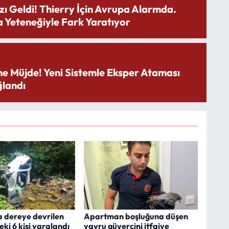
zı Geldi! Thierry İçin Avrupa Alarmda.
 Yeteneğiyle Fark Yaratıyor
ne Müjde! Yeni Sistemle Eksper Ataması
landı
a dereye devrilen
Apartman boşluğuna düşen
ki 6 kişi yaralandı
yavru güvercini itfaiye