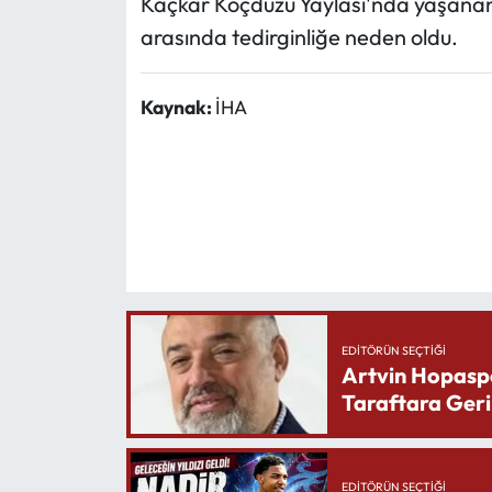
Kaçkar Koçdüzü Yaylası'nda yaşanan
arasında tedirginliğe neden oldu.
Kaynak:
İHA
EDITÖRÜN SEÇTIĞI
Artvin Hopasp
Taraftara Geri
EDITÖRÜN SEÇTIĞI