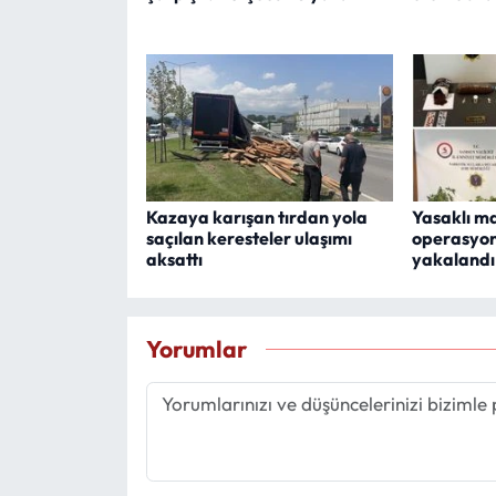
Kazaya karışan tırdan yola
Yasaklı m
saçılan keresteler ulaşımı
operasyon
aksattı
yakalandı
Yorumlar