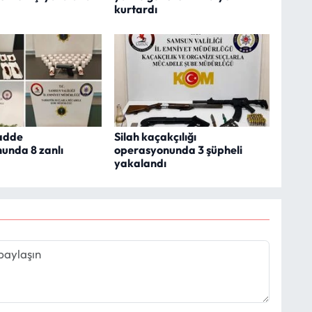
kurtardı
adde
Silah kaçakçılığı
unda 8 zanlı
operasyonunda 3 şüpheli
yakalandı