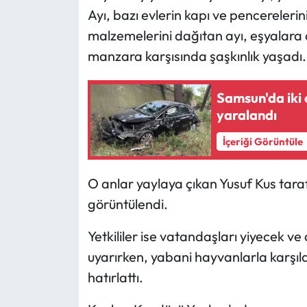
Ayı, bazı evlerin kapı ve pencerelerin
Ekonomi
malzemelerini dağıtan ayı, eşyalara da
manzara karşısında şaşkınlık yaşadı.
Sağlık
Samsun'da iki 
Turizm
yaralandı
Teknoloji
İçeriği Görüntüle
O anlar yaylaya çıkan Yusuf Kus tar
görüntülendi.
Yetkililer ise vatandaşları yiyecek v
uyarırken, yabani hayvanlarla karşıla
hatırlattı.