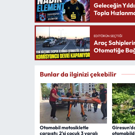
Geleceğin Yıldı
Topla Hızlanma
EDITÖRÜN SEÇTIĞI
Araç Sahipleri
Otomatiğe Bağ
Bunlar da ilginizi çekebilir
Otomobil motosikletle
Giresun'd
çarpıştı: 2'si çocuk 3 yaralı
otomobilde