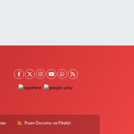
ası
Puan Durumu ve Fikstür