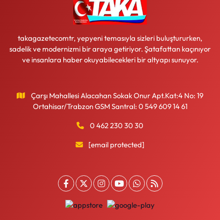
takagazetecomtr, yepyeni temasıyla sizleri buluştururken,
sadelik ve modernizmi bir araya getiriyor. Şatafattan kaçınıyor
ve insanlara haber okuyabilecekleri bir altyapı sunuyor.
Çarşı Mahallesi Alacahan Sokak Onur Apt.Kat:4 No: 19
Ortahisar/Trabzon GSM Santral: 0 549 609 14 61
0 462 230 30 30
[email protected]