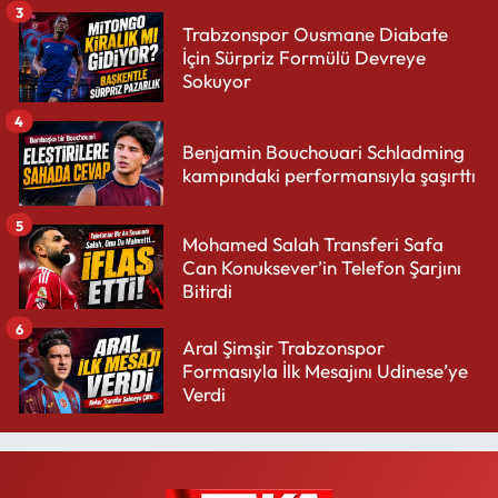
3
Trabzonspor Ousmane Diabate
İçin Sürpriz Formülü Devreye
Sokuyor
4
Benjamin Bouchouari Schladming
kampındaki performansıyla şaşırttı
5
Mohamed Salah Transferi Safa
Can Konuksever’in Telefon Şarjını
Bitirdi
6
Aral Şimşir Trabzonspor
Formasıyla İlk Mesajını Udinese’ye
Verdi