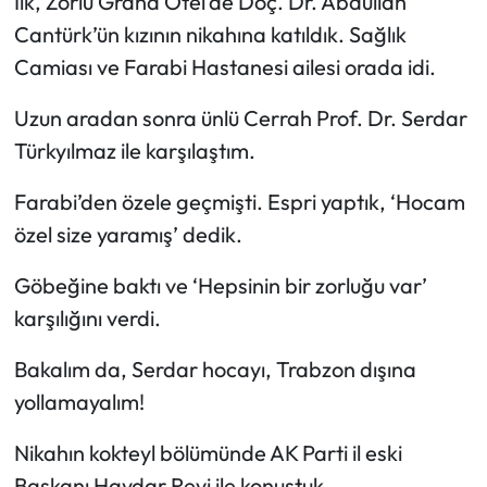
İlk, Zorlu Grand Otel’de Doç. Dr. Abdullah
Cantürk’ün kızının nikahına katıldık. Sağlık
Ekonomi
Camiası ve Farabi Hastanesi ailesi orada idi.
Sağlık
Uzun aradan sonra ünlü Cerrah Prof. Dr. Serdar
Türkyılmaz ile karşılaştım.
Turizm
Farabi’den özele geçmişti. Espri yaptık, ‘Hocam
Teknoloji
özel size yaramış’ dedik.
Göbeğine baktı ve ‘Hepsinin bir zorluğu var’
karşılığını verdi.
Bakalım da, Serdar hocayı, Trabzon dışına
yollamayalım!
Nikahın kokteyl bölümünde AK Parti il eski
Başkanı Haydar Revi ile konuştuk.