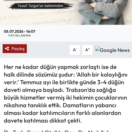
Mektup Galeri
Röportaj
05.07.2026 - 16:07
YAYINLANMA
Manşet
Paylaş
-
+
A
A
Köşe Yazıları
Her ne kadar düğün yapmak zorlaştı ise de
Karikatür Galeri
halk dilinde sözümüz şudur: ‘Allah bir kolaylığını
verir.’ Temmuz ayı ile birlikte günde 3-4 düğün
BIK
daveti olmaya başladı. Trabzon’da sağlığa
büyük hizmetler vermiş iki hekimin çocuklarının
ASTROLOJİ
nikahına tanıklık ettik. Damatların yabancı
olması kadar katılımcıların farklı alanlardan
Spor Yazıları
davete katılması dikkat çekti.
Mektup Galeri