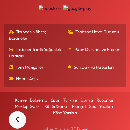
Trabzon Nöbetçi
Trabzon Hava Durumu
Eczaneler
Trabzon Trafik Yoğunluk
Puan Durumu ve Fikstür
Haritası
Tüm Manşetler
Son Dakika Haberleri
Haber Arşivi
Künye
Bölgemiz
Spor
Türkiye
Dünya
Röportaj
Mektup Galeri
Kültür/Sanat
Manşet
Spor Yazıları
Köşe Yazıları
Haber Yazılımı:
TE Bilişim