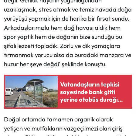
değil. Günlük hayatın yoğunluğundan
uzaklaşmak, stres atmak ve temiz havada doğa
yürüyüşü yapmak için de harika bir fırsat sundu.
Arkadaşlarımızla hem dağ havası aldık hem
spor yaptık hem de doğanın bize sunduğu bu
şifalı lezzeti topladık. Zorlu ve dik yamaçlara
tırmanmak yorucu olsa da buradaki manzara ve
huzur her şeye değdi' şeklinde konuştu.
Vatandaşların tepkisi
sayesinde bank gitti
yerine otobüs durağı
geldi
Doğal ortamda tamamen organik olarak
yetişen ve mutfakların vazgeçilmezi olan çiriş