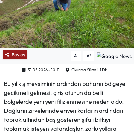
Mektup Galeri
Röportaj
Manşet
Paylaş
-
+
A
A
Köşe Yazıları
31.05.2026 - 10:11
Okunma Süresi: 1 Dk
Karikatür Galeri
Bu yıl kış mevsiminin ardından baharın bölgeye
BIK
gecikmeli gelmesi, çiriş otunun da belli
bölgelerde yeni yeni filizlenmesine neden oldu.
ASTROLOJİ
Dağların zirvelerinde eriyen karların ardından
Spor Yazıları
toprak altından baş gösteren şifalı bitkiyi
toplamak isteyen vatandaşlar, zorlu yollara
Mektup Galeri