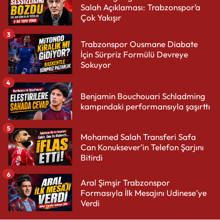
Salah Açıklaması: Trabzonspor’a
Çok Yakışır
3
Trabzonspor Ousmane Diabate
İçin Sürpriz Formülü Devreye
Sokuyor
4
Benjamin Bouchouari Schladming
kampındaki performansıyla şaşırttı
5
Mohamed Salah Transferi Safa
Can Konuksever’in Telefon Şarjını
Bitirdi
6
Aral Şimşir Trabzonspor
Formasıyla İlk Mesajını Udinese’ye
Verdi