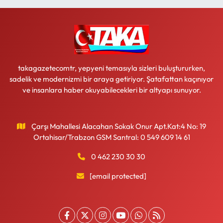
takagazetecomtr, yepyeni temasıyla sizleri buluştururken,
sadelik ve modernizmi bir araya getiriyor. Şatafattan kaçınıyor
ve insanlara haber okuyabilecekleri bir altyapı sunuyor.
Çarşı Mahallesi Alacahan Sokak Onur Apt.Kat:4 No: 19
Ortahisar/Trabzon GSM Santral: 0 549 609 14 61
0 462 230 30 30
[email protected]