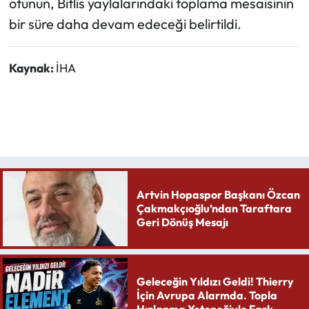
otunun, Bitlis yaylalarındaki toplama mesaisinin
bir süre daha devam edeceği belirtildi.
Kaynak:
İHA
Artvin Hopaspor Başkanı Özcan
Çakmakçıoğlu’ndan Taraftara
Geri Dönüş Mesajı
Geleceğin Yıldızı Geldi! Thierry
İçin Avrupa Alarmda. Topla
Hızlanma Yeteneğiyle Fark