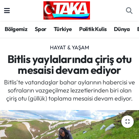
Bölgemiz
Trabzon Nöbetçi Eczaneler
Bölgemiz
Spor
Türkiye
Politik Kulis
Dünya
Spor
Trabzon Hava Durumu
HAYAT & YAŞAM
Türkiye
Trabzon Trafik Yoğunluk Haritası
Bitlis yaylalarında çiriş otu
mesaisi devam ediyor
Kültür/Sanat
Süper Lig Puan Durumu ve Fikstür
Bitlis'te vatandaşlar bahar aylarının habercisi ve
Politika
Tüm Manşetler
sofraların vazgeçilmez lezzetlerinden biri olan
çiriş otu (güllük) toplama mesaisi devam ediyor.
Politik Kulis
Son Dakika Haberleri
Dünya
Haber Arşivi
Magazin