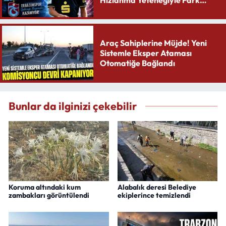
Yaratıyor
Araç Sahiplerine Müjde! Yeni
Sistemle Eksper Ataması
Otomatiğe Bağlandı
Bunlar da ilginizi çekebilir
Koruma altındaki kum
Alabalık deresi Belediye
zambakları görüntülendi
ekiplerince temizlendi