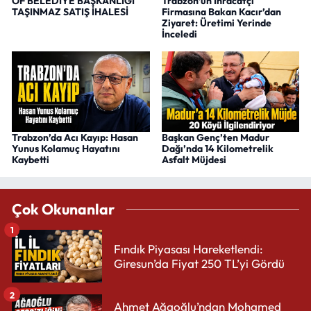
OF BELEDİYE BAŞKANLIĞI
Trabzon’un İhracatçı
TAŞINMAZ SATIŞ İHALESİ
Firmasına Bakan Kacır’dan
Ziyaret: Üretimi Yerinde
İnceledi
Trabzon’da Acı Kayıp: Hasan
Başkan Genç’ten Madur
Yunus Kolamuç Hayatını
Dağı’nda 14 Kilometrelik
Kaybetti
Asfalt Müjdesi
Çok Okunanlar
1
Fındık Piyasası Hareketlendi:
Giresun’da Fiyat 250 TL’yi Gördü
2
Ahmet Ağaoğlu’ndan Mohamed