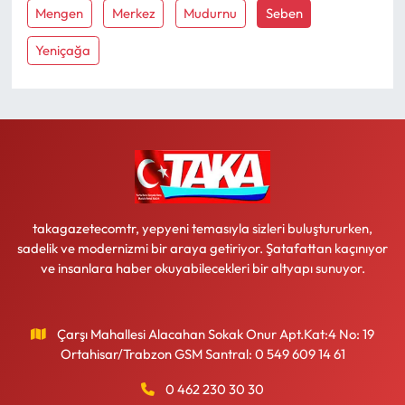
Mengen
Merkez
Mudurnu
Seben
Ekonomi
Yeniçağa
Sağlık
Turizm
Teknoloji
takagazetecomtr, yepyeni temasıyla sizleri buluştururken,
sadelik ve modernizmi bir araya getiriyor. Şatafattan kaçınıyor
ve insanlara haber okuyabilecekleri bir altyapı sunuyor.
Çarşı Mahallesi Alacahan Sokak Onur Apt.Kat:4 No: 19
Ortahisar/Trabzon GSM Santral: 0 549 609 14 61
0 462 230 30 30