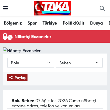
Bölgemiz
Trabzon Nöbetçi Eczaneler
Bölgemiz
Spor
Türkiye
Politik Kulis
Dünya
Spor
Trabzon Hava Durumu
Nöbetçi Eczaneler
Türkiye
Trabzon Trafik Yoğunluk Haritası
Kültür/Sanat
Süper Lig Puan Durumu ve Fikstür
Politika
Tüm Manşetler
Paylaş
Politik Kulis
Son Dakika Haberleri
Dünya
Haber Arşivi
Bolu
Seben
07 Ağustos 2026 Cuma nöbetçi
eczane adres, telefon ve konumları
Magazin