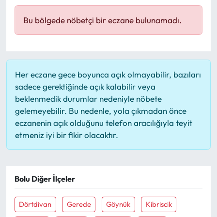
Mektup Galeri
Bu bölgede nöbetçi bir eczane bulunamadı.
Röportaj
Manşet
Her eczane gece boyunca açık olmayabilir, bazıları
sadece gerektiğinde açık kalabilir veya
Köşe Yazıları
beklenmedik durumlar nedeniyle nöbete
gelemeyebilir. Bu nedenle, yola çıkmadan önce
Karikatür Galeri
eczanenin açık olduğunu telefon aracılığıyla teyit
etmeniz iyi bir fikir olacaktır.
BIK
ASTROLOJİ
Bolu Diğer İlçeler
Spor Yazıları
Dörtdivan
Gerede
Göynük
Kibriscik
Mektup Galeri