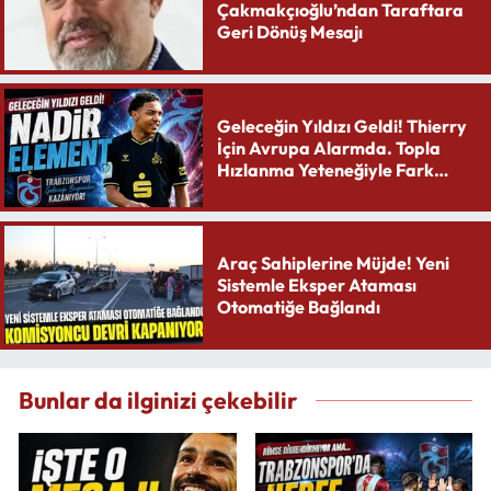
Çakmakçıoğlu’ndan Taraftara
Geri Dönüş Mesajı
Geleceğin Yıldızı Geldi! Thierry
İçin Avrupa Alarmda. Topla
Hızlanma Yeteneğiyle Fark
Yaratıyor
Araç Sahiplerine Müjde! Yeni
Sistemle Eksper Ataması
Otomatiğe Bağlandı
Bunlar da ilginizi çekebilir