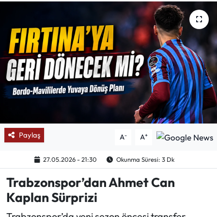
Mektup Galeri
Röportaj
Manşet
Köşe Yazıları
Karikatür Galeri
Paylaş
-
+
A
A
BIK
27.05.2026 - 21:30
Okunma Süresi: 3 Dk
ASTROLOJİ
Trabzonspor’dan Ahmet Can
Spor Yazıları
Kaplan Sürprizi
Mektup Galeri
Trabzonspor’da yeni sezon öncesi transfer