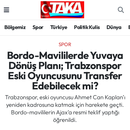
Bölgemiz
Trabzon Nöbetçi Eczaneler
Bölgemiz
Spor
Türkiye
Politik Kulis
Dünya
Spor
Trabzon Hava Durumu
SPOR
Türkiye
Trabzon Trafik Yoğunluk Haritası
Bordo-Mavililerde Yuvaya
Dönüş Planı; Trabzonspor
Kültür/Sanat
Süper Lig Puan Durumu ve Fikstür
Eski Oyuncusunu Transfer
Politika
Tüm Manşetler
Edebilecek mi?
Politik Kulis
Son Dakika Haberleri
Trabzonspor, eski oyuncusu Ahmet Can Kaplan’ı
yeniden kadrosuna katmak için harekete geçti.
Dünya
Haber Arşivi
Bordo-mavililerin Ajax’a resmi teklif yaptığı
öğrenildi.
Magazin