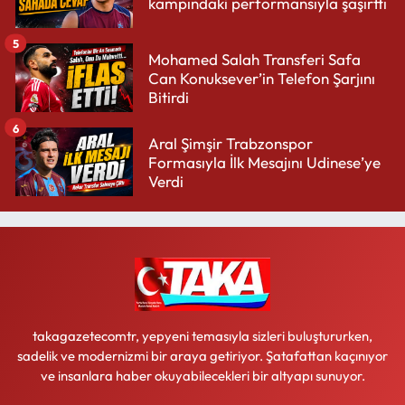
kampındaki performansıyla şaşırttı
5
Mohamed Salah Transferi Safa
Can Konuksever’in Telefon Şarjını
Bitirdi
6
Aral Şimşir Trabzonspor
Formasıyla İlk Mesajını Udinese’ye
Verdi
takagazetecomtr, yepyeni temasıyla sizleri buluştururken,
sadelik ve modernizmi bir araya getiriyor. Şatafattan kaçınıyor
ve insanlara haber okuyabilecekleri bir altyapı sunuyor.