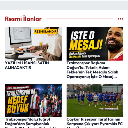
Resmi İlanlar
RESMİ İLANDIR
YAZILIM LİSANSI SATIN
Trabzonspor Başkanı
ALINACAKTIR
Doğan’la, Teknik Adam
Tekke’nin Tek Mesajla Salah
Operasyonu; İşte O Mesaj...
Trabzonspor’da Ertuğrul
Çaykur Rizespor Taraftarının
Doğan’dan Şampiyonluk
Karşısına Çıkıyor: Pyramids FC