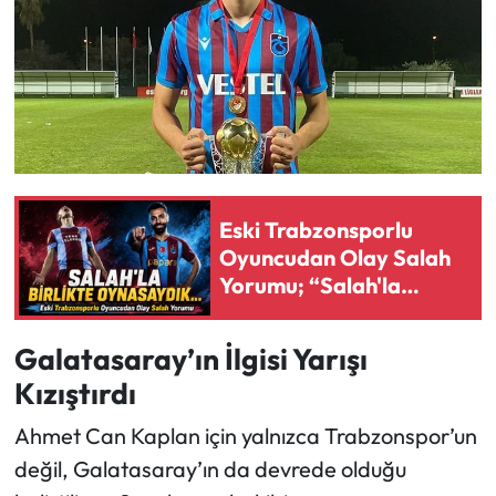
Eski Trabzonsporlu
Oyuncudan Olay Salah
Yorumu; “Salah'la
Birlikte Oynasaydık...”
Galatasaray’ın İlgisi Yarışı
Kızıştırdı
Ahmet Can Kaplan için yalnızca Trabzonspor’un
değil, Galatasaray’ın da devrede olduğu