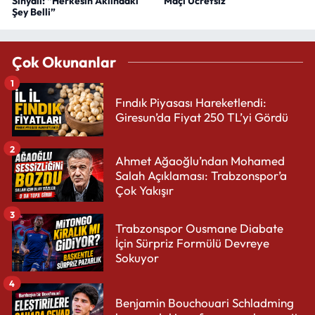
Sinyali: “Herkesin Aklındaki
Maçı Ücretsiz
Şey Belli”
Çok Okunanlar
1
Fındık Piyasası Hareketlendi:
Giresun’da Fiyat 250 TL’yi Gördü
2
Ahmet Ağaoğlu’ndan Mohamed
Salah Açıklaması: Trabzonspor’a
Çok Yakışır
3
Trabzonspor Ousmane Diabate
İçin Sürpriz Formülü Devreye
Sokuyor
4
Benjamin Bouchouari Schladming