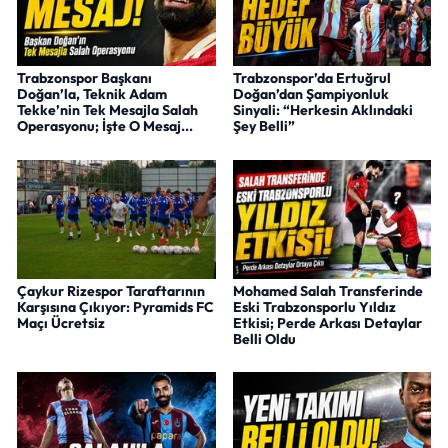
Trabzonspor Başkanı
Trabzonspor’da Ertuğrul
Doğan’la, Teknik Adam
Doğan’dan Şampiyonluk
Tekke’nin Tek Mesajla Salah
Sinyali: “Herkesin Aklındaki
Operasyonu; İşte O Mesaj...
Şey Belli”
Çaykur Rizespor Taraftarının
Mohamed Salah Transferinde
Karşısına Çıkıyor: Pyramids FC
Eski Trabzonsporlu Yıldız
Maçı Ücretsiz
Etkisi; Perde Arkası Detaylar
Belli Oldu