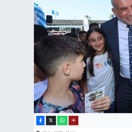
Mektup Galeri
Röportaj
Manşet
Köşe Yazıları
Karikatür Galeri
BIK
ASTROLOJİ
Spor Yazıları
Mektup Galeri