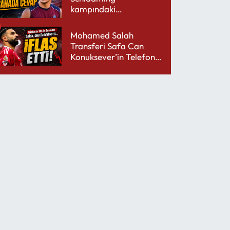
kampındaki
performansıyla şaşırttı
Mohamed Salah
Transferi Safa Can
Konuksever’in Telefon
Şarjını Bitirdi