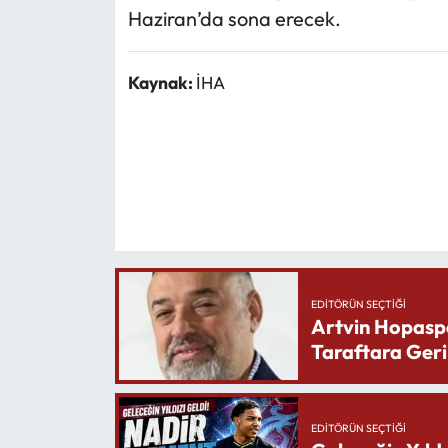
Haziran’da sona erecek.
Kaynak:
İHA
EDITÖRÜN SEÇTIĞI
Artvin Hopasp
Taraftara Geri
EDITÖRÜN SEÇTIĞI