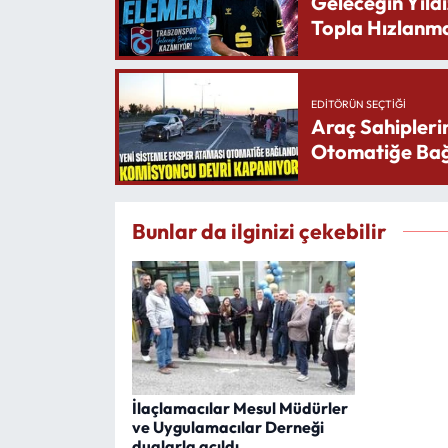
Geleceğin Yıldı
Topla Hızlanma
EDITÖRÜN SEÇTIĞI
Araç Sahipleri
Otomatiğe Bağ
Bunlar da ilginizi çekebilir
İlaçlamacılar Mesul Müdürler
ve Uygulamacılar Derneği
dualarla açıldı