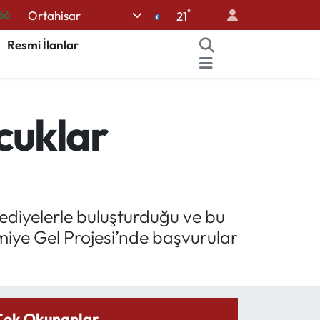
°
Ortahisar
66
21
05
Resmi İlanlar
18
22
cuklar
54
%11
ediyelerle buluşturduğu ve bu
miye Gel Projesi’nde başvurular
Çok Okunanlar