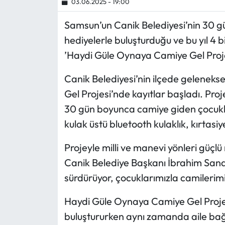
03.06.2025 - 19:00
Ekonomi
Samsun’un Canik Belediyesi’nin 30 g
hediyelerle buluşturduğu ve bu yıl 4 
Sağlık
’Haydi Güle Oynaya Camiye Gel Proje
Turizm
Canik Belediyesi’nin ilçede geleneks
Gel Projesi’nde kayıtlar başladı. Proj
Teknoloji
30 gün boyunca camiye giden çocuklar
kulak üstü bluetooth kulaklık, kırtasiy
Projeyle milli ve manevi yönleri güçlü 
Canik Belediye Başkanı İbrahim Sandı
sürdürüyor, çocuklarımızla camilerim
Haydi Güle Oynaya Camiye Gel Projesi
buluştururken aynı zamanda aile bağl