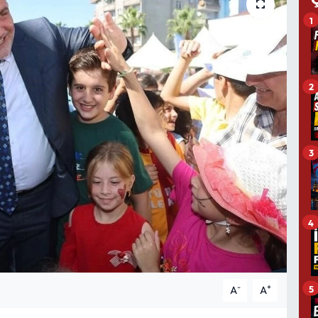
1
2
3
4
-
+
5
A
A