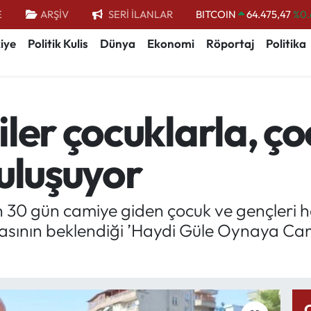
E
ARŞİV
SERİ İLANLAR
BITCOIN
64.475,47
%0.
DOLAR
47,5971
%0.
iye
Politik Kulis
Dünya
Ekonomi
Röportaj
Politika
EURO
55,1336
%0.
STERLİN
64,2534
%0.
ler çocuklarla, ço
GRAM ALTIN
6527.85
%0.
BİST100
13.703
uluşuyor
 30 gün camiye giden çocuk ve gençleri h
lmasının beklendiği ’Haydi Güle Oynaya Ca