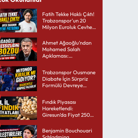
Fatih Tekke Haklı Çıktı!
Trabzonspor'un 20
Milyon Euroluk Cevheri
Parlıyor
Ahmet Ağaoğlu’ndan
Mohamed Salah
Açıklaması:
Trabzonspor’a Çok
Yakışır
Trabzonspor Ousmane
Diabate İçin Sürpriz
Formülü Devreye
Sokuyor
Fındık Piyasası
Hareketlendi:
Giresun’da Fiyat 250
TL’yi Gördü
Benjamin Bouchouari
Schladming