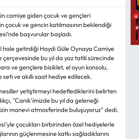
ün camiye giden çocuk ve gençleri
6
bin çocuk ve gencin katılmasının beklendiği
si’nde başvurular başladı.
el hale getirdiği Haydi Güle Oynaya Camiye
e çerçevesinde bu yıl da yaz tatili sürecinde
a ve gençlere bisiklet, el oyun konsolu,
e seti ve akıllı saat hediye edilecek.
nesiller yetiştirmeyi hedeflediklerini belirten
kçı, "Canik’imizde bu yıl da geleneği
izin manevi atmosferinde buluşuyoruz" dedi.
’yle çocukları birbirinden özel hediyelerle
arının güçlenmesine katkı sağladıklarını