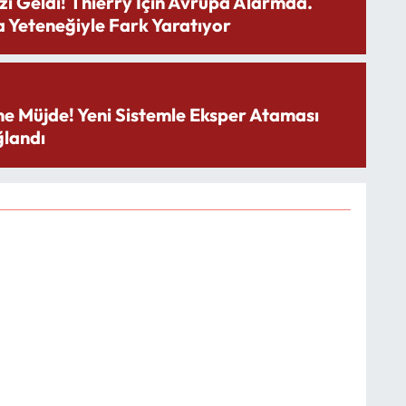
zı Geldi! Thierry İçin Avrupa Alarmda.
 Yeteneğiyle Fark Yaratıyor
ne Müjde! Yeni Sistemle Eksper Ataması
landı